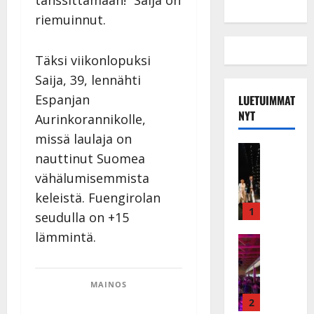
tanssittamaan!” Saija on
riemuinnut.
Täksi viikonlopuksi
Saija, 39, lennähti
Espanjan
LUETUIMMAT
NYT
Aurinkorannikolle,
missä laulaja on
Musiikkiv
nauttinut Suomea
H
vähälumisemmista
u
i
keleistä. Fuengirolan
k
1
seudulla on +15
e
lämmintä.
a
Keikat ja 
I
t
k
h
ä
y
MAINOS
v
v
2