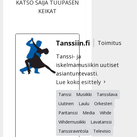
KATSO SAIJA TUUPASEN
KEIKAT
Tanssiin.fi
Toimitus
Tanssi- ja
iskelmämusiikin uutiset
asiantuntevasti.
Lue koko esittely
Tanssi
Musiikki
Tanssilava
Uutinen
Laulu
Orkesteri
Paritanssi
Media
Viihde
Viihdemusiikki
Lavatanssi
Tanssiravintola
Televisio