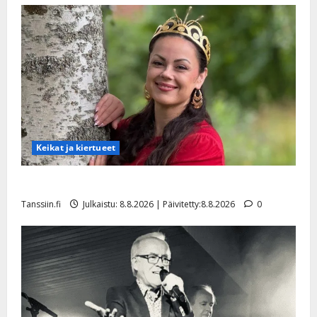
Keikat ja kiertueet
Tangokuningatar Raija Mäntyniemi: matka tyssäsi
Tanssiin.fi
Julkaistu: 8.8.2026 | Päivitetty:8.8.2026
0