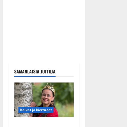
SAMANLAISIA JUTTUJA
Keikat ja kiertueet
Tangokuningatar Raija