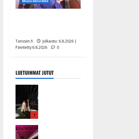
Musiikkivideo
Sopiiko Edith Piaf
tanssilavalle? Pirttijoki
näyttää mallia – video
Tanssiin.fi
Julkaistu: 6.8.2026 |
Päivitetty:6.8.2026
0
LUETUIMMAT JUTUT
Huikeat
hyvästit!
Tommi
saatteli
Katri
1
Helenan
Ikävä
lavalta
sairauskohta
viimeisen