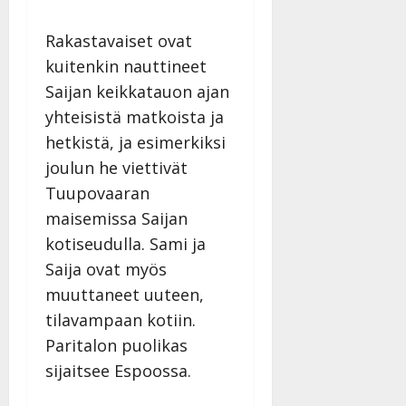
y
l
Rakastavaiset ovat
l
kuitenkin nauttineet
e
i
Saijan keikkatauon ajan
s
yhteisistä matkoista ja
o
hetkistä, ja esimerkiksi
k
joulun he viettivät
i
i
Tuupovaaran
t
maisemissa Saijan
o
kotiseudulla. Sami ja
s
Saija ovat myös
Tanssiin.fi
muuttaneet uuteen,
Julkaistu:
tilavampaan kotiin.
27.4.2025
Paritalon puolikas
|
Päivitetty:
sijaitsee Espoossa.