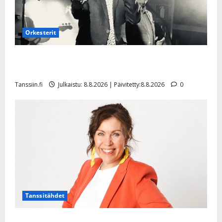
Orkesterit
Matti Ruohonen viettää taas synttäreitään täydessä
hiljaisuudessa – tämä on tilanne nyt
Tanssiin.fi
Julkaistu: 8.8.2026 | Päivitetty:8.8.2026
0
Tanssitähdet
TTK-tähti Anna Hanski rakastaa tanssia – suru