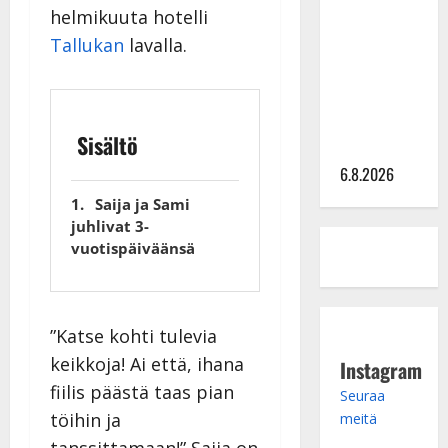
helmikuuta hotelli
kanssa -
Tallukan
lavalla.
julkkikset
julki: Anna
Hanski
liitää tv-
Sisältö
parketilla
6.8.2026
Saija ja Sami
juhlivat 3-
vuotispäiväänsä
”Katse kohti tulevia
keikkoja! Ai että, ihana
Instagram
fiilis päästä taas pian
Seuraa
töihin ja
meitä