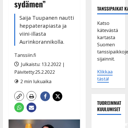
sydämen”
TANSSIPAIKAT K
Saija Tuupanen nautti
Katso
heppaterapiasta ja
kätevästä
viini-illasta
kartasta
Aurinkorannikolla.
Suomen
tanssipaikkoj
Tanssiin.fi
sijainnit.
Julkaistu: 13.2.2022 |
Klikkaa
Päivitetty:25.2.2022
tästä!
2 min lukuaika
TUOREIMMAT
KUULUMISET
Tangokuningatar