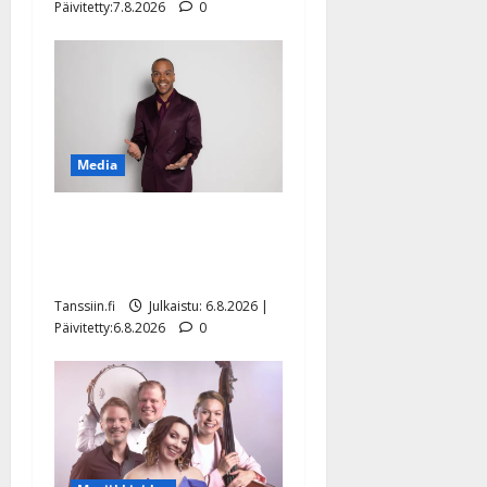
Päivitetty:7.8.2026
0
Media
Tanssii tähtien kanssa -
julkkikset julki: Anna
Hanski liitää tv-parketilla
Tanssiin.fi
Julkaistu: 6.8.2026 |
Päivitetty:6.8.2026
0