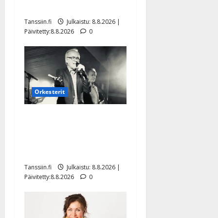
Mäntyniemi: matka tyssäsi
Tanssiin.fi
Julkaistu: 8.8.2026 |
Päivitetty:8.8.2026
0
Orkesterit
Matti Ruohonen viettää taas
synttäreitään täydessä
hiljaisuudessa – tämä on
tilanne nyt
Tanssiin.fi
Julkaistu: 8.8.2026 |
Päivitetty:8.8.2026
0