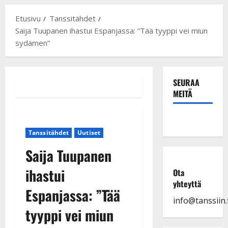
Etusivu
Tanssitähdet
Saija Tuupanen ihastui Espanjassa: ”Tää tyyppi vei miun
sydämen”
SEURAA
MEITÄ
Tanssitähdet
Uutiset
Saija Tuupanen
ihastui
Ota
yhteyttä
Espanjassa: ”Tää
info@tanssiin.f
tyyppi vei miun