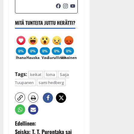
MITÄ TUNTEITA JUTTU HERÄTTI?
0%
0%
0%
0%
0%
Ihana
Hauska
Vau
Surullinen
Vihainen
Tags:
keikat
loma
Saija
Tuupanen
sami hedberg
P
Edellinen:
Seiska: T. T. Purontaka sai