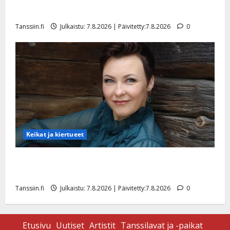
tyttären syövästä painaa
Tanssiin.fi
Julkaistu: 7.8.2026 | Päivitetty:7.8.2026
0
Keikat ja kiertueet
Maikilta pysäyttävä ulostulo: ”Elämä toi eteeni
sellaisen yllätyksen…”
Tanssiin.fi
Julkaistu: 7.8.2026 | Päivitetty:7.8.2026
0
Etusivu
Uutiset
Artistit
Tanssilavat ja -paikat