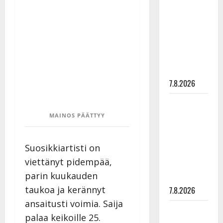
rakastaa
tanssia –
suru
tyttären
syövästä
painaa
7.8.2026
Maikilta
pysäyttävä
MAINOS PÄÄTTYY
ulostulo:
”Elämä toi
Suosikkiartisti on
eteeni
viettänyt pidempää,
sellaisen
parin kuukauden
yllätyksen…”
taukoa ja kerännyt
7.8.2026
ansaitusti voimia. Saija
Tanssii
palaa keikoille 25.
tähtien