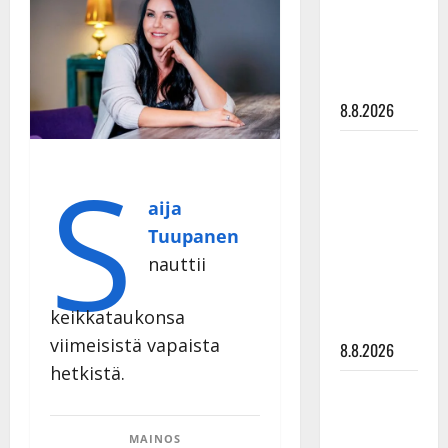
Raija
Mäntyniemi:
matka
tyssäsi
8.8.2026
Matti
S
Ruohonen
viettää taas
aija
synttäreitään
Tuupanen
täydessä
nauttii
hiljaisuudessa
– tämä on
keikkataukonsa
tilanne nyt
viimeisistä vapaista
8.8.2026
hetkistä.
TTK-tähti
Anna
Hanski
MAINOS