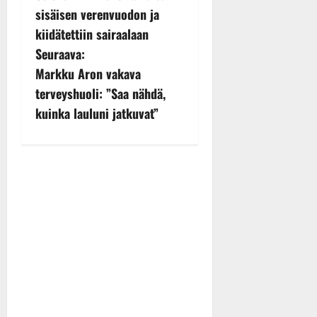
o
sisäisen verenvuodon ja
s
kiidätettiin sairaalaan
Seuraava:
t
Markku Aron vakava
n
terveyshuoli: ”Saa nähdä,
kuinka lauluni jatkuvat”
a
v
i
g
a
t
i