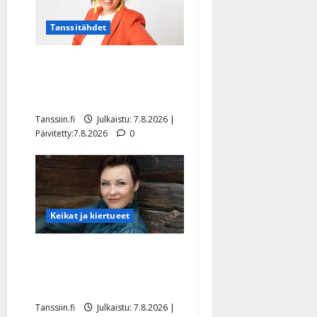
Tanssitähdet
TTK-tähti Anna Hanski
rakastaa tanssia – suru
tyttären syövästä painaa
Tanssiin.fi
Julkaistu: 7.8.2026 |
Päivitetty:7.8.2026
0
Keikat ja kiertueet
Maikilta pysäyttävä
ulostulo: ”Elämä toi eteeni
sellaisen yllätyksen…”
Tanssiin.fi
Julkaistu: 7.8.2026 |