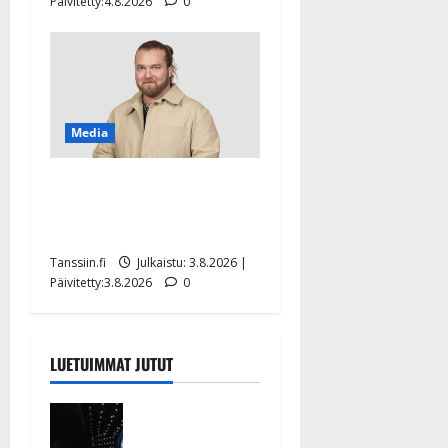
Päivitetty:4.8.2026
0
Media
Teemu Roivainen kieroilee
tv:n Petollisissa – pelkää
putoavansa ensimmäisenä
Tanssiin.fi
Julkaistu: 3.8.2026 |
Päivitetty:3.8.2026
0
LUETUIMMAT JUTUT
Huikeat
hyvästit!