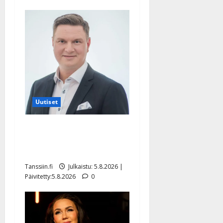
Uutiset
Jukka Hallikainen, 50,
liikuttuu lapsenlapsistaan –
uusi laulu koskettaa syvältä
Tanssiin.fi
Julkaistu: 5.8.2026 |
Päivitetty:5.8.2026
0