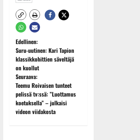
P
Edellinen:
Suru-uutinen: Kari Tapion
o
klassikkohittien säveltäjä
s
on kuollut
Seuraava:
t
Teemu Roivaisen tunteet
n
pelissä tv:ssä: ”Luottamus
koetuksella” – julkaisi
a
videon viidakosta
v
i