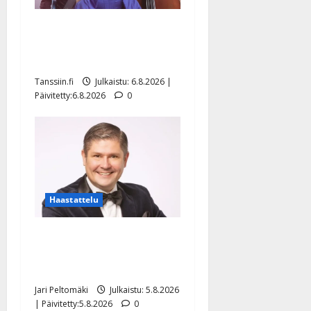
Sopiiko Edith Piaf
tanssilavalle? Pirttijoki
näyttää mallia – video
Tanssiin.fi
Julkaistu: 6.8.2026 |
Päivitetty:6.8.2026
0
Haastattelu
Leif Lindeman levytti:
”Kuvaa osuvasti uraani
pikkupojasta näihin päiviin”
Jari Peltomäki
Julkaistu: 5.8.2026
| Päivitetty:5.8.2026
0