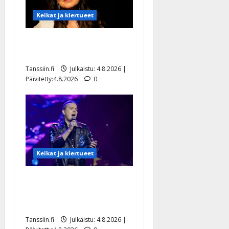
Keikat ja kiertueet
Saija Tuupanen ei toivu –
lääkäri: ”Vaakatasoon”
Tanssiin.fi
Julkaistu: 4.8.2026 |
Päivitetty:4.8.2026
0
Keikat ja kiertueet
Ilari Hämäläisen
tangomatkan hinta: 10 000
eurolla keikkoja sivu suun
Tanssiin.fi
Julkaistu: 4.8.2026 |