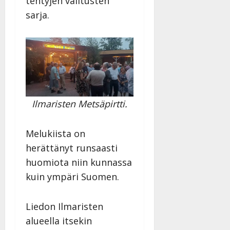
tehtyjen valitusten
l
l
sarja.
e
i
s
o
k
i
i
Ilmaristen Metsäpirtti.
t
o
s
Melukiista on
Tanssiin.fi
herättänyt runsaasti
huomiota niin kunnassa
Julkaistu:
27.4.2025
kuin ympäri Suomen.
|
Päivitetty:
Liedon Ilmaristen
alueella itsekin