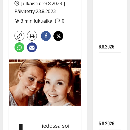
Edith Piaf
Julkaistu: 23.8.2023 |
tanssilavalle?
Päivitetty:23.8.2023
Pirttijoki
3 min lukuaika
0
näyttää
mallia –
video
6.8.2026
Leif
Lindeman
levytti:
”Kuvaa
osuvasti
uraani
pikkupojasta
näihin
päiviin”
5.8.2026
iedossa soi