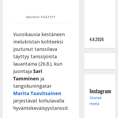
tangomatkan
hinta: 10
MAINOS PÄÄTTYY
000 eurolla
keikkoja
sivu suun
Vuosikausia kestäneen
4.8.2026
melukiistan kohteeksi
joutunut tanssilava
täyttyy tanssijoista
lauantaina (26.8.), kun
juontaja
Sari
Tamminen
ja
tangokuningatar
Instagram
Marita Taavitsainen
Seuraa
järjestävät kohulavalla
meitä
hyväntekeväisyystanssit.