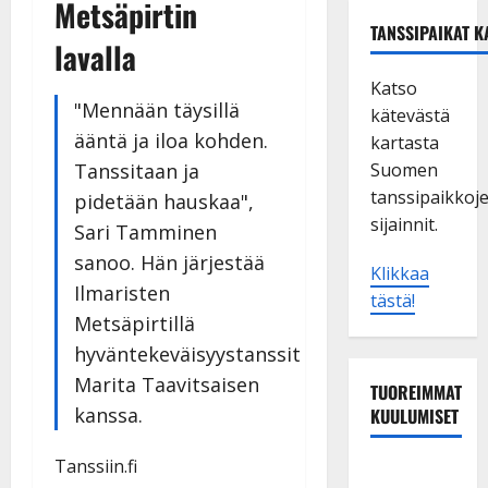
Metsäpirtin
TANSSIPAIKAT K
lavalla
Katso
"Mennään täysillä
kätevästä
ääntä ja iloa kohden.
kartasta
Tanssitaan ja
Suomen
tanssipaikkoj
pidetään hauskaa",
sijainnit.
Sari Tamminen
sanoo. Hän järjestää
Klikkaa
Ilmaristen
tästä!
Metsäpirtillä
hyväntekeväisyystanssit
Marita Taavitsaisen
TUOREIMMAT
kanssa.
KUULUMISET
Tanssiin.fi
Sopiiko