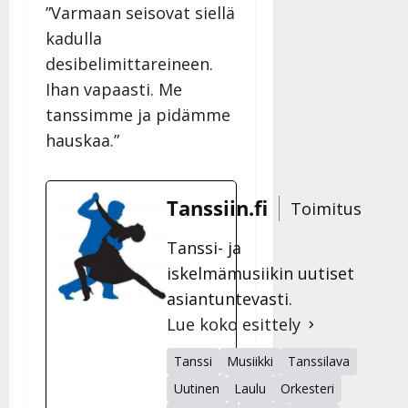
”Varmaan seisovat siellä
kadulla
desibelimittareineen.
Ihan vapaasti. Me
tanssimme ja pidämme
hauskaa.”
Tanssiin.fi
Toimitus
Tanssi- ja
iskelmämusiikin uutiset
asiantuntevasti.
Lue koko esittely
Tanssi
Musiikki
Tanssilava
Uutinen
Laulu
Orkesteri