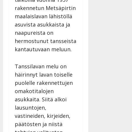
i
i
a
|
d
rakennetun Metsäpirtin
a
t
Päivitetty:
e
maalaislavan lähistöllä
n
r
o
t
i
asuvista asukkaista ja
k
i
…
o
naapureista on
n
”
o
hermostunut tansseista
a
s
Tanssiin.fi
kantautuvaan meluun.
h
t
ä
Julkaistu:
e
i
20.8.2025
Tanssilavan melu on
Tanssiin.fi
t
|
häirinnyt lavan toiselle
Päivitetty:
ä
Julkaistu:
ä
puolelle rakennettujen
17.8.2025
n
|
omakotitalojen
–
Päivitetty:
asukkaita. Siitä alkoi
D
lausuntojen,
a
n
vastineiden, kirjeiden,
n
päätösten ja niistä
y