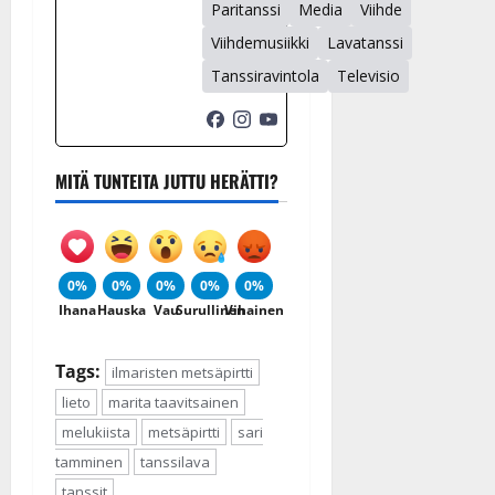
Paritanssi
Media
Viihde
Viihdemusiikki
Lavatanssi
Tanssiravintola
Televisio
MITÄ TUNTEITA JUTTU HERÄTTI?
0%
0%
0%
0%
0%
Ihana
Hauska
Vau
Surullinen
Vihainen
Tags:
ilmaristen metsäpirtti
lieto
marita taavitsainen
melukiista
metsäpirtti
sari
tamminen
tanssilava
tanssit