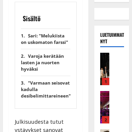
Sisältö
LUETUIMMAT
Sari: "Melukiista
NYT
on uskomaton farssi"
Musiikkiv
Varoja kerätään
H
lasten ja nuorten
u
hyväksi
i
k
1
"Varmaan seisovat
e
kadulla
a
Keikat ja 
desibelimittareineen"
I
t
k
h
ä
y
v
v
2
Julkisuudesta tutut
ä
ä
ystävykset sanovat
Tanssitäh