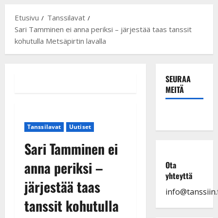
Etusivu
Tanssilavat
Sari Tamminen ei anna periksi – järjestää taas tanssit
kohutulla Metsäpirtin lavalla
SEURAA
MEITÄ
Tanssilavat
Uutiset
Sari Tamminen ei
anna periksi –
Ota
yhteyttä
järjestää taas
info@tanssiin.f
tanssit kohutulla