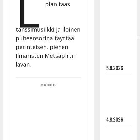
L
pian taas
Jukka
Hallikainen,
50,
liikuttuu
tanssimusiikki ja iloinen
lapsenlapsistaan
puheensorina täyttää
– uusi laulu
perinteisen, pienen
koskettaa
Ilmaristen Metsäpirtin
syvältä
lavan.
5.8.2026
Saija
MAINOS
Tuupanen ei
toivu –
lääkäri:
”Vaakatasoon”
4.8.2026
Ilari
Hämäläisen