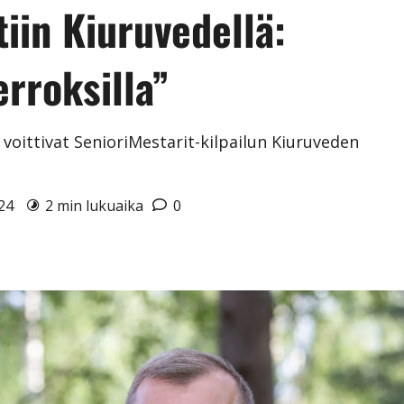
tiin Kiuruvedellä:
rroksilla”
o voittivat SenioriMestarit-kilpailun Kiuruveden
024
2 min lukuaika
0