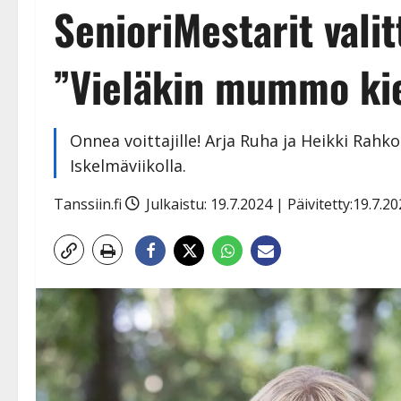
SenioriMestarit valit
”Vieläkin mummo kie
Onnea voittajille! Arja Ruha ja Heikki Rahk
Iskelmäviikolla.
Tanssiin.fi
Julkaistu: 19.7.2024 | Päivitetty:19.7.2