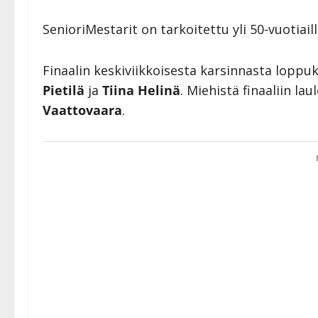
SenioriMestarit on tarkoitettu yli 50-vuotiaill
Finaalin keskiviikkoisesta karsinnasta loppuk
Pietilä
ja
Tiina Helinä
. Miehistä finaaliin lau
Vaattovaara
.