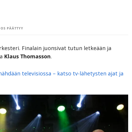
OS PÄÄTTYY
esteri. Finalain juonsivat tutun letkeään ja
ja
Klaus Thomasson
.
ähdään televisiossa – katso tv-lähetysten ajat ja