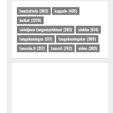
Päivitetty:27.4.2025
haastattelu
(362)
kappale
(435)
keikat
(1270)
seinäjoen tangomarkkinat
(283)
sinkku
(514)
tangokuningas
(511)
tangokuningatar
(369)
tanssiin.fi
(317)
tanssit
(762)
video
(383)