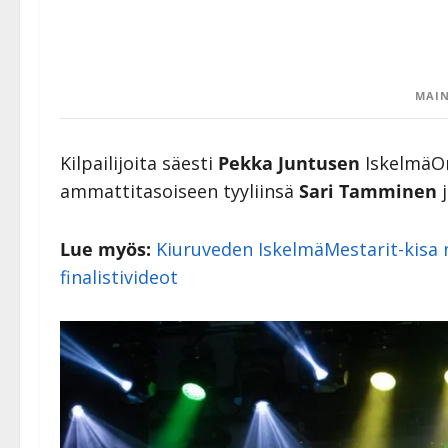
MAIN
Kilpailijoita säesti
Pekka Juntusen
IskelmäOrk
ammattitasoiseen tyyliinsä
Sari Tamminen
Lue myös:
Kiuruveden IskelmäMestarit-kisa n
finalistivideot