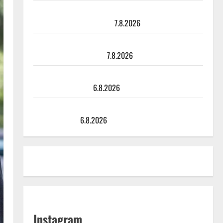
TTK-tähti Anna Hanski rakastaa tanssia – suru
tyttären syövästä painaa
7.8.2026
Maikilta pysäyttävä ulostulo: ”Elämä toi eteeni
sellaisen yllätyksen…”
7.8.2026
Tanssii tähtien kanssa -julkkikset julki: Anna Hanski
liitää tv-parketilla
6.8.2026
Sopiiko Edith Piaf tanssilavalle? Pirttijoki näyttää
mallia – video
6.8.2026
Instagram