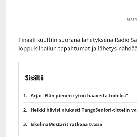
MAIN
Finaali kuultiin suorana lähetyksenä Radio Sa
loppukilpailun tapahtumat ja lähetys nähd
Sisältö
Arja: "Elän pienen tytön haaveita todeksi"
Heikki hävisi niukasti TangoSeniori-tittelin 
IskelmäMestarit ratkeaa tv:ssä