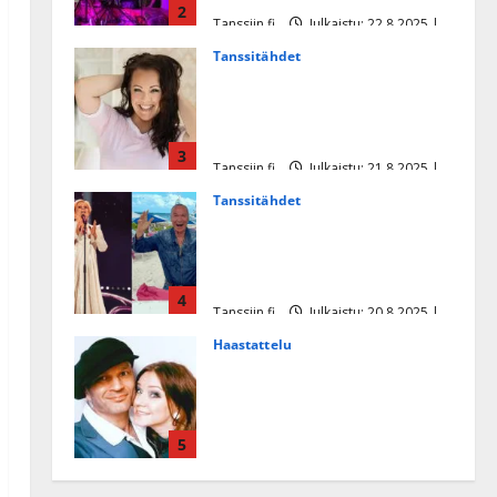
2
Tanssiin.fi
Julkaistu: 22.8.2025 |
Päivitetty:22.8.2025
Tanssitähdet
Heidi Pakarisen ja Mika
Pohjosen tytär kilpailee
missikisoissa
3
Tanssiin.fi
Julkaistu: 21.8.2025 |
Päivitetty:22.8.2025
Tanssitähdet
Tämä Ile Vainion runo Katri
Helenasta paisui hitiksi: ”Voi
tule Katri…”
4
Tanssiin.fi
Julkaistu: 20.8.2025 |
Päivitetty:22.8.2025
Haastattelu
Huikea rakkaustarina!
Dimitri Keiski ja Katja
juhlivat pian tinahäitään –
5
Dannylle iso kiitos
Tanssiin.fi
Julkaistu: 27.4.2025 |