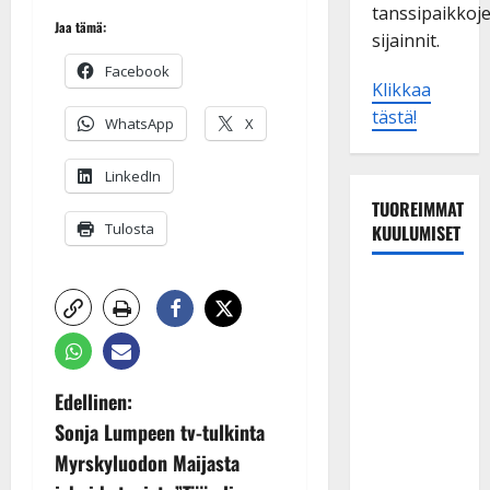
tanssipaikkoj
Jaa tämä:
sijainnit.
Facebook
Klikkaa
tästä!
WhatsApp
X
LinkedIn
TUOREIMMAT
Tulosta
KUULUMISET
Esko
Rahkonen
olisi
täyttänyt
P
90 vuotta –
Edellinen:
Arto
Sonja Lumpeen tv-tulkinta
o
Rahkonen
Myrskyluodon Maijasta
kävi