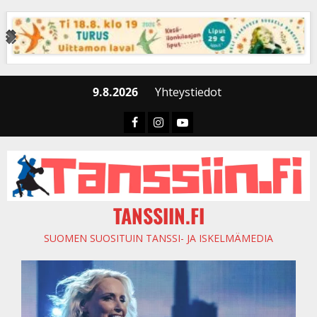
Skip
to
content
9.8.2026
Yhteystiedot
Faceboook
Instagram
Youtube
TANSSIIN.FI
SUOMEN SUOSITUIN TANSSI- JA ISKELMÄMEDIA