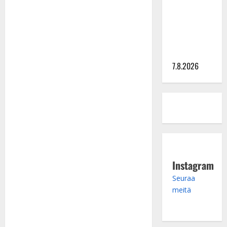
ulostulo:
”Elämä toi
eteeni
sellaisen
yllätyksen…”
7.8.2026
Instagram
Seuraa
meitä