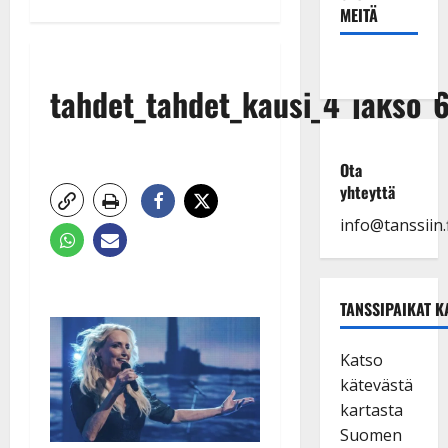
MEITÄ
tahdet_tahdet_kausi_4_jakso
Ota
yhteyttä
info@tanssiin.f
TANSSIPAIKAT K
Katso
kätevästä
kartasta
Suomen