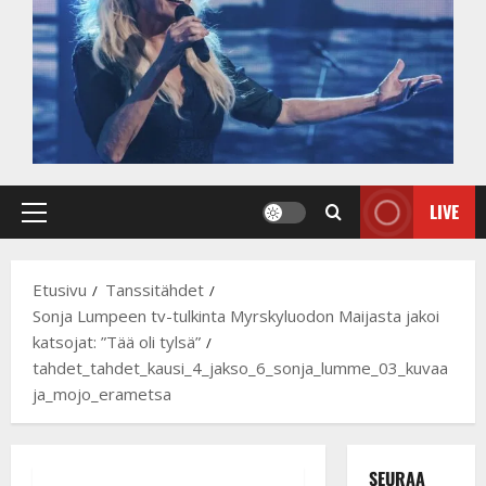
LIVE
Primary
Menu
Etusivu
Tanssitähdet
Sonja Lumpeen tv-tulkinta Myrskyluodon Maijasta jakoi
katsojat: ”Tää oli tylsä”
tahdet_tahdet_kausi_4_jakso_6_sonja_lumme_03_kuvaa
ja_mojo_erametsa
SEURAA