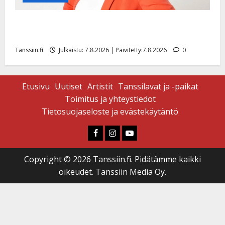
TTK-tähti Anna Hanski rakastaa tanssia – suru
tyttären syövästä painaa
Tanssiin.fi
Julkaistu: 7.8.2026 | Päivitetty:7.8.2026
0
Etusivu
Uutiset
Artistit
Tanssilavat ja -paikat
Toimitus ja yhteystiedot
Tietosuojaseloste ja evästekäytäntö
Faceboook
Instagram
Youtube
Copyright © 2026 Tanssiin.fi. Pidätämme kaikki
oikeudet. Tanssiin Media Oy.