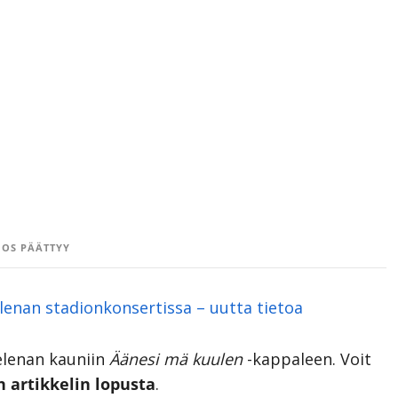
OS PÄÄTTYY
elenan stadionkonsertissa – uutta tietoa
elenan kauniin
Äänesi mä kuulen
-kappaleen. Voit
 artikkelin lopusta
.