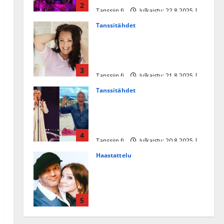
2
Tanssiin.fi
Julkaistu: 22.8.2025 |
Päivitetty:22.8.2025
Tanssitähdet
Heidi Pakarisen ja Mika
Pohjosen tytär kilpailee
missikisoissa
3
Tanssiin.fi
Julkaistu: 21.8.2025 |
Päivitetty:22.8.2025
Tanssitähdet
Tämä Ile Vainion runo Katri
Helenasta paisui hitiksi: ”Voi
tule Katri…”
4
Tanssiin.fi
Julkaistu: 20.8.2025 |
Päivitetty:22.8.2025
Haastattelu
Huikea rakkaustarina!
Dimitri Keiski ja Katja
juhlivat pian tinahäitään –
5
Dannylle iso kiitos
Tanssiin.fi
Julkaistu: 27.4.2025 |