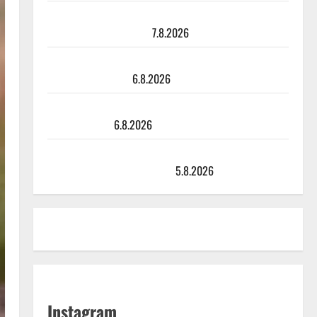
Maikilta pysäyttävä ulostulo: ”Elämä toi eteeni
sellaisen yllätyksen…”
7.8.2026
Tanssii tähtien kanssa -julkkikset julki: Anna Hanski
liitää tv-parketilla
6.8.2026
Sopiiko Edith Piaf tanssilavalle? Pirttijoki näyttää
mallia – video
6.8.2026
Leif Lindeman levytti: ”Kuvaa osuvasti uraani
pikkupojasta näihin päiviin”
5.8.2026
Instagram