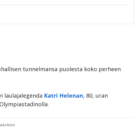
auhallisen tunnelmansa puolesta koko perheen
yi laulajalegenda
Katri Helenan
, 80, uran
Olympiastadinolla.
MAINOS