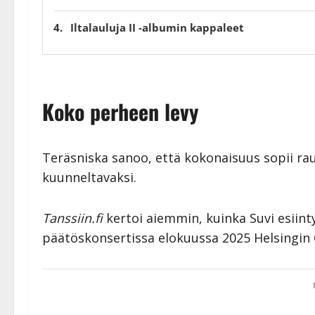
Iltalauluja II -albumin kappaleet
Suvi Teräsniska – Iltalauuluja II:
Tunnelmat kuvina
Koko perheen levy
Teräsniska sanoo, että kokonaisuus sopii r
kuunneltavaksi.
Tanssiin.fi
kertoi aiemmin, kuinka Suvi esiint
päätöskonsertissa elokuussa 2025 Helsingin 