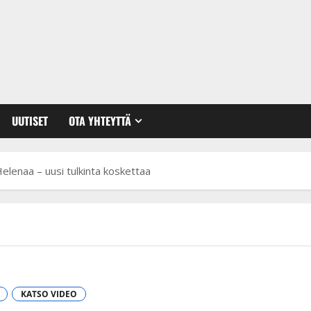
UUTISET
OTA YHTEYTTÄ
Helenaa – uusi tulkinta koskettaa
KATSO VIDEO