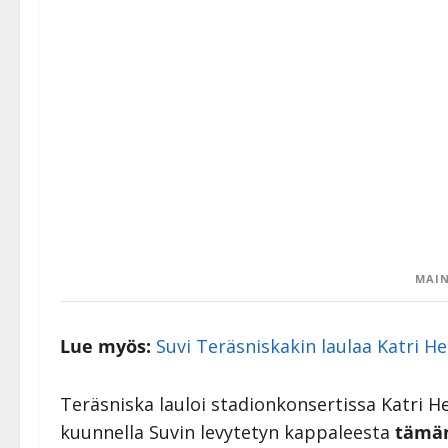
MAIN
Lue myös:
Suvi Teräsniskakin laulaa Katri H
Teräsniska lauloi stadionkonsertissa Katri H
kuunnella Suvin levytetyn kappaleesta
tämän