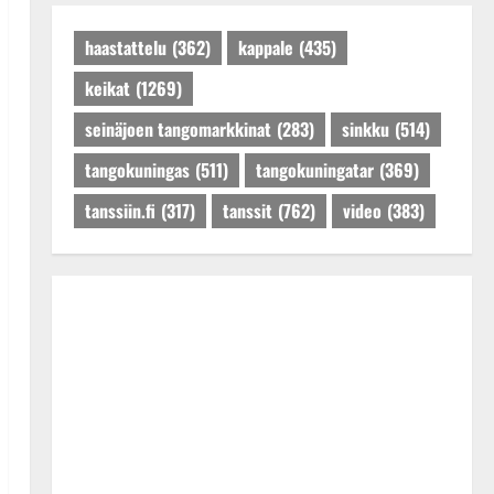
Päivitetty:27.4.2025
haastattelu
(362)
kappale
(435)
keikat
(1269)
seinäjoen tangomarkkinat
(283)
sinkku
(514)
tangokuningas
(511)
tangokuningatar
(369)
tanssiin.fi
(317)
tanssit
(762)
video
(383)