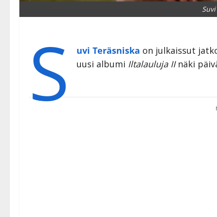
Suvi
S
uvi Teräsniska
on julkaissut jatk
uusi albumi
Iltalauluja II
näki päiv