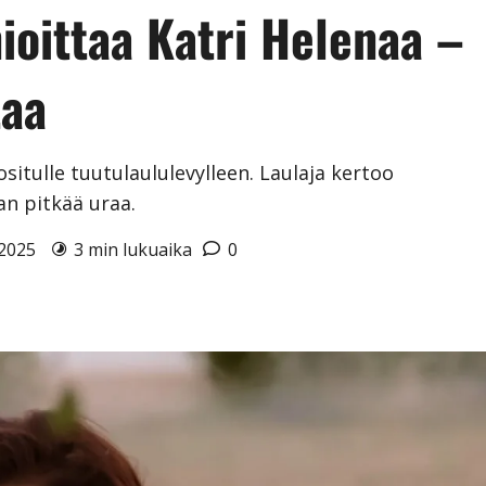
ioittaa Katri Helenaa –
taa
ositulle tuutulaululevylleen. Laulaja kertoo
n pitkää uraa.
1.2025
3 min lukuaika
0