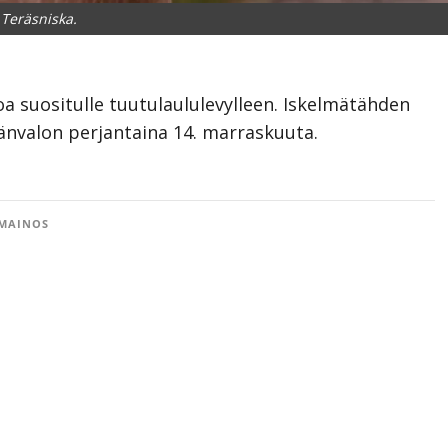
 Teräsniska.
oa suositulle tuutulaululevylleen. Iskelmätähden
änvalon perjantaina 14. marraskuuta.
MAINOS