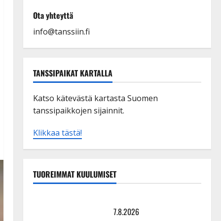
Ota yhteyttä
info@tanssiin.fi
TANSSIPAIKAT KARTALLA
Katso kätevästä kartasta Suomen
tanssipaikkojen sijainnit.
Klikkaa tästä!
TUOREIMMAT KUULUMISET
TTK-tähti Anna Hanski rakastaa tanssia – suru
tyttären syövästä painaa
7.8.2026