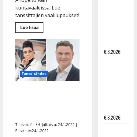
kanssa -
kuntavaaleissa. Lue
julkkikset
tanssittajien vaalilupaukset!
julki: Anna
Lue
Lue lisää
Hanski
lisää
aiheesta
liitää tv-
Tutut
parketilla
tanssiartistit
ovat
6.8.2026
ehdolla
vaaleissa
–
Sopiiko
tätä
Jukka
Edith Piaf
Tanssitähdet
Hallikainen
ja
tanssilavalle?
Antti
Pirttijoki
Ahopelto
Tango- ja tanssitähdet
lupaavat
näyttää
jäivät rannalle
mallia –
aluevaaleissa:
video
”Harmittaa”
6.8.2026
Tanssiin.fi
Julkaistu: 24.1.2022 |
Leif
Päivitetty:24.1.2022