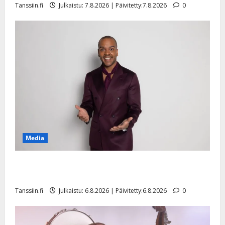
Tanssiin.fi
Julkaistu: 7.8.2026 | Päivitetty:7.8.2026
0
n
y
l
l
e
i
s
o
k
i
i
t
Media
o
s
Tanssii tähtien kanssa -julkkikset julki: Anna Hanski
Tanssiin.fi
liitää tv-parketilla
Julkaistu:
Tanssiin.fi
Julkaistu: 6.8.2026 | Päivitetty:6.8.2026
0
27.4.2025
|
Päivitetty: