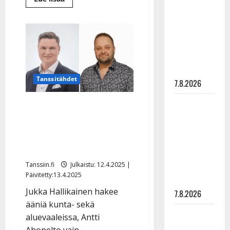
rakastaa
lisää
aiheesta
tanssia –
Antti
Ahopelto
suru
ja
Jukka
tyttären
Hallikainen
menestyivät
syövästä
vaaleissa
painaa
–
Karla
Tanssitähdet
7.8.2026
Karmalalle
pettymys
Maikilta
Tutut tanssiartistit ovat
pysäyttävä
ehdolla vaaleissa – tätä
ulostulo:
Jukka Hallikainen ja Antti
”Elämä toi
Ahopelto lupaavat
eteeni
Tanssiin.fi
Julkaistu: 12.4.2025 |
sellaisen
Päivitetty:13.4.2025
yllätyksen…”
Jukka Hallikainen hakee
7.8.2026
ääniä kunta- sekä
Tanssii
aluevaaleissa, Antti
tähtien
Ahopelto vain