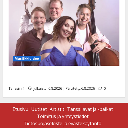
Musiikkivideo
Sopiiko Edith Piaf tanssilavalle? Pirttijoki näyttää
mallia – video
Tanssiin.fi
Julkaistu: 6.8.2026 | Päivitetty:6.8.2026
0
Etusivu
Uutiset
Artistit
Tanssilavat ja -paikat
Toimitus ja yhteystiedot
Tietosuojaseloste ja evästekäytäntö