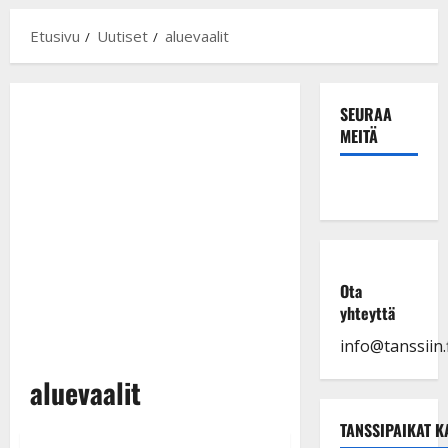
Etusivu
Uutiset
aluevaalit
SEURAA
MEITÄ
Ota
yhteyttä
info@tanssiin.f
aluevaalit
TANSSIPAIKAT K