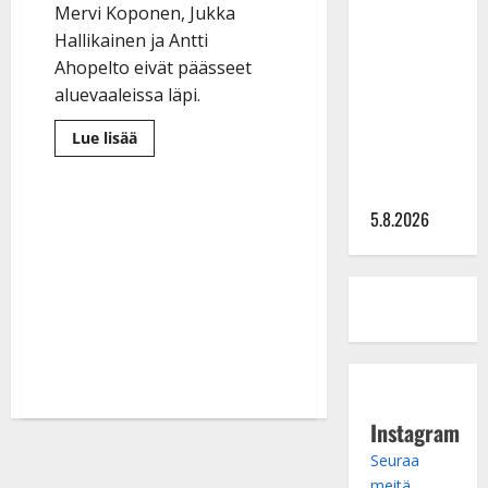
Lindeman
Mervi Koponen, Jukka
levytti:
Hallikainen ja Antti
”Kuvaa
Ahopelto eivät päässeet
osuvasti
aluevaaleissa läpi.
uraani
pikkupojasta
Lue
Lue lisää
lisää
näihin
aiheesta
Tango-
päiviin”
ja
tanssitähdet
5.8.2026
jäivät
rannalle
aluevaaleissa:
”Harmittaa”
Instagram
Seuraa
meitä