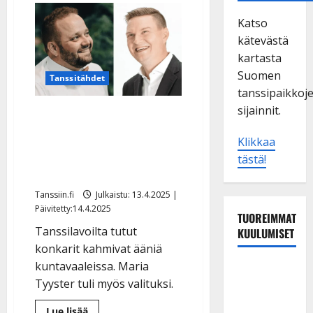
Katso
kätevästä
kartasta
Suomen
Tanssitähdet
tanssipaikkoj
sijainnit.
Antti Ahopelto ja Jukka
Hallikainen menestyivät
Klikkaa
vaaleissa – Karla
tästä!
Karmalalle pettymys
Tanssiin.fi
Julkaistu: 13.4.2025 |
Päivitetty:14.4.2025
TUOREIMMAT
Tanssilavoilta tutut
KUULUMISET
konkarit kahmivat ääniä
kuntavaaleissa. Maria
TTK-tähti
Tyyster tuli myös valituksi.
Anna
Hanski
Lue
Lue lisää