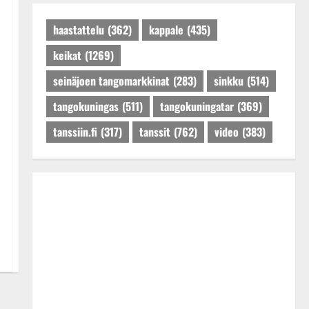
Päivitetty:27.4.2025
haastattelu
(362)
kappale
(435)
keikat
(1269)
seinäjoen tangomarkkinat
(283)
sinkku
(514)
tangokuningas
(511)
tangokuningatar
(369)
tanssiin.fi
(317)
tanssit
(762)
video
(383)