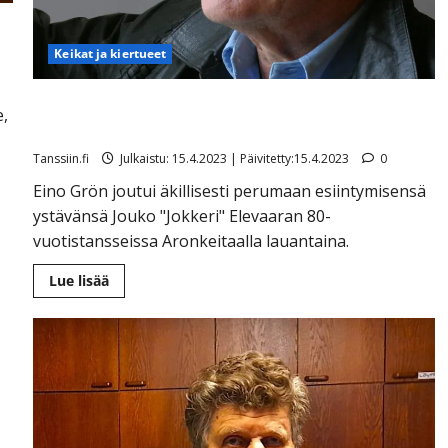
”
Keikat ja kiertueet
Ikäviä uutisia: Eino Grön, 84, sai lääkäriltä tiukan
e,
tuomion
Tanssiin.fi
Julkaistu: 15.4.2023 | Päivitetty:15.4.2023
0
Eino Grön joutui äkillisesti perumaan esiintymisensä
ystävänsä Jouko "Jokkeri" Elevaaran 80-
vuotistansseissa Aronkeitaalla lauantaina.
Lue
Lue lisää
lisää
aiheesta
Ikäviä
uutisia:
Eino
Grön,
84,
sai
lääkäriltä
tiukan
tuomion