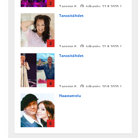
2
Tanssiin.fi
Julkaistu: 22.8.2025 |
Päivitetty:22.8.2025
Tanssitähdet
Heidi Pakarisen ja Mika
Pohjosen tytär kilpailee
missikisoissa
3
Tanssiin.fi
Julkaistu: 21.8.2025 |
Päivitetty:22.8.2025
Tanssitähdet
Tämä Ile Vainion runo Katri
Helenasta paisui hitiksi: ”Voi
tule Katri…”
4
Tanssiin.fi
Julkaistu: 20.8.2025 |
Päivitetty:22.8.2025
Haastattelu
Huikea rakkaustarina!
Dimitri Keiski ja Katja
juhlivat pian tinahäitään –
5
Dannylle iso kiitos
Tanssiin.fi
Julkaistu: 27.4.2025 |