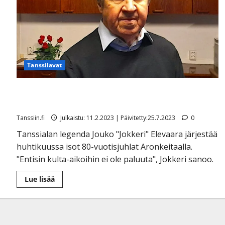
Tanssilavat
Jouko ”Jokkeri” Elevaara järjestää 80-vuotistanssit –
ottaa tiukasti kantaa paritanssin tilaan
Tanssiin.fi
Julkaistu: 11.2.2023 | Päivitetty:25.7.2023
0
Tanssialan legenda Jouko "Jokkeri" Elevaara järjestää
huhtikuussa isot 80-vuotisjuhlat Aronkeitaalla.
"Entisin kulta-aikoihin ei ole paluuta", Jokkeri sanoo.
Lue
Lue lisää
lisää
aiheesta
Jouko
”Jokkeri”
Elevaara
järjestää