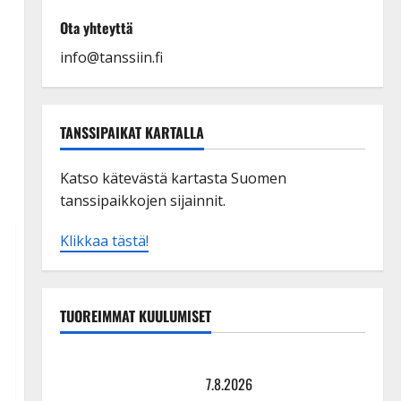
Ota yhteyttä
info@tanssiin.fi
TANSSIPAIKAT KARTALLA
Katso kätevästä kartasta Suomen
tanssipaikkojen sijainnit.
Klikkaa tästä!
TUOREIMMAT KUULUMISET
TTK-tähti Anna Hanski rakastaa tanssia – suru
tyttären syövästä painaa
7.8.2026