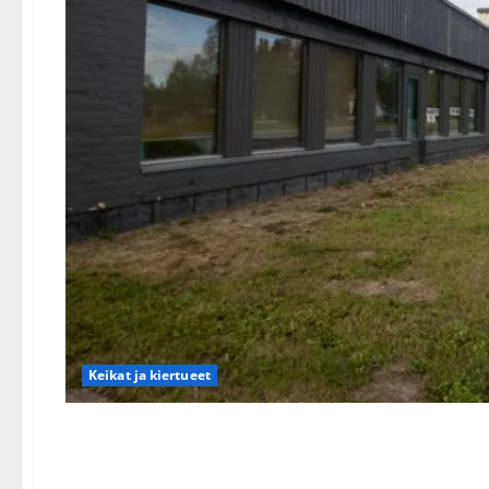
Keikat ja kiertueet
Jokkeri Elevaara suree ta