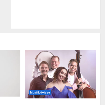
Musiikkivideo
kset julki:
Sopiiko Edith Piaf tanssilavalle?