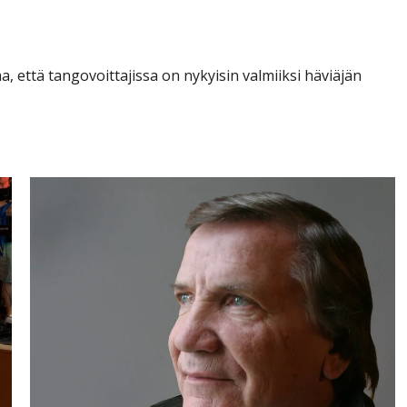
an syyt
a, että tangovoittajissa on nykyisin valmiiksi häviäjän