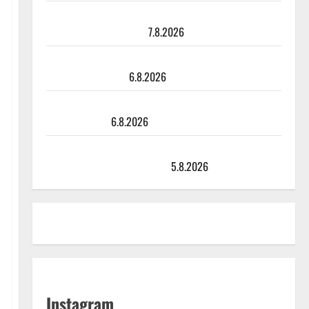
Maikilta pysäyttävä ulostulo: ”Elämä toi eteeni
sellaisen yllätyksen…”
7.8.2026
Tanssii tähtien kanssa -julkkikset julki: Anna Hanski
liitää tv-parketilla
6.8.2026
Sopiiko Edith Piaf tanssilavalle? Pirttijoki näyttää
mallia – video
6.8.2026
Leif Lindeman levytti: ”Kuvaa osuvasti uraani
pikkupojasta näihin päiviin”
5.8.2026
Instagram