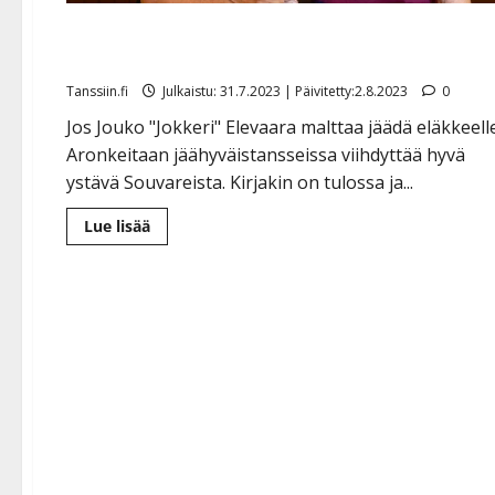
Jouko Elevaara, 80, miettii Aronkeitaan myymistä:
”Lasse lupasi tulla viimeisiin tansseihini esiintymään
Tanssiin.fi
Julkaistu: 31.7.2023 | Päivitetty:2.8.2023
0
Jos Jouko "Jokkeri" Elevaara malttaa jäädä eläkkeell
Aronkeitaan jäähyväistansseissa viihdyttää hyvä
ystävä Souvareista. Kirjakin on tulossa ja...
Lue
Lue lisää
lisää
aiheesta
Jouko
Elevaara,
80,
miettii
Aronkeitaan
myymistä:
”Lasse
lupasi
tulla
viimeisiin
tansseihini
esiintymään”