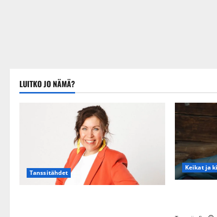
LUITKO JO NÄMÄ?
Keikat ja k
Tanssitähdet
Maikilta py
TTK-tähti Anna Hanski rakastaa tanssia –
eteeni sell
suru tyttären syövästä painaa