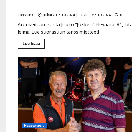
epäsuosiota – sanoo suora
Tanssiin.fi
Julkaistu: 5.10.2024 | Päivitetty:5.10.2024
0
Aronkeitaan isäntä Jouko "Jokkeri" Elevaara, 81, lata
leima. Lue suorasuun tanssimietteet!
Lue
Lue lisää
lisää
aiheesta
Jokkeri
Elevaara
suree
tangokuninkaallisten
epäsuosiota
–
sanoo
suoraan
syyt
Haastattelu