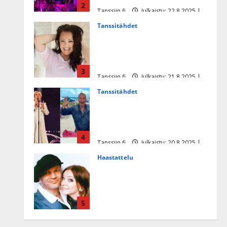
2
Tanssiin.fi
Julkaistu: 22.8.2025 |
Päivitetty:22.8.2025
Tanssitähdet
Heidi Pakarisen ja Mika
Pohjosen tytär kilpailee
missikisoissa
3
Tanssiin.fi
Julkaistu: 21.8.2025 |
Päivitetty:22.8.2025
Tanssitähdet
Tämä Ile Vainion runo Katri
Helenasta paisui hitiksi: ”Voi
tule Katri…”
4
Tanssiin.fi
Julkaistu: 20.8.2025 |
Päivitetty:22.8.2025
Haastattelu
Huikea rakkaustarina!
Dimitri Keiski ja Katja
juhlivat pian tinahäitään –
5
Dannylle iso kiitos
Tanssiin.fi
Julkaistu: 27.4.2025 |