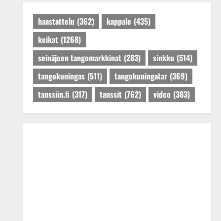
Päivitetty:27.4.2025
haastattelu
(362)
kappale
(435)
keikat
(1268)
seinäjoen tangomarkkinat
(283)
sinkku
(514)
tangokuningas
(511)
tangokuningatar
(369)
tanssiin.fi
(317)
tanssit
(762)
video
(383)