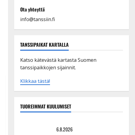
Ota yhteyttä
info@tanssiin.fi
TANSSIPAIKAT KARTALLA
Katso kätevästä kartasta Suomen
tanssipaikkojen sijainnit.
Klikkaa tästä!
TUOREIMMAT KUULUMISET
Tanssii tähtien kanssa -julkkikset julki: Anna Hanski
liitää tv-parketilla
6.8.2026