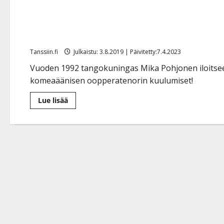
Tangokuningas Mika Pohjo
”Pitäisikö organisoida 3 
Tanssiin.fi
Julkaistu: 3.8.2019 | Päivitetty:7.4.2023
Vuoden 1992 tangokuningas Mika Pohjonen iloitsee
komeaäänisen oopperatenorin kuulumiset!
Lue
Lue lisää
lisää
aiheesta
Tangokuningas
Mika
Pohjonen
tekee
miljoonabisnestä:
”Pitäisikö
organisoida
3
miljoonan
kakkukahvit”