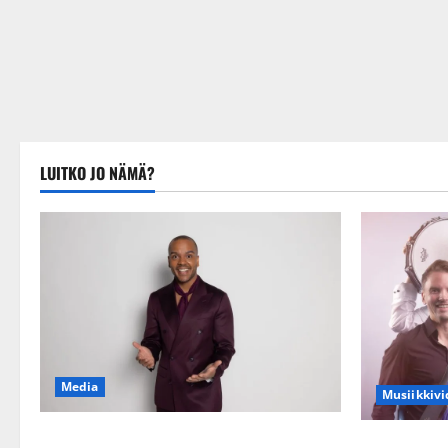
LUITKO JO NÄMÄ?
Media
Musiikkivi
Tanssii tähtien kanssa -julkkikset julki:
Sopiiko Edit