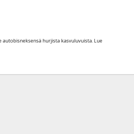
nen tekee miljoonabisnestä:
miljoonan kakkukahvit”
 autobisneksensä hurjista kasvuluvuista. Lue