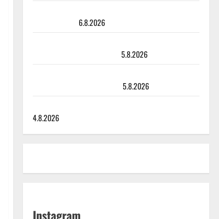
Sopiiko Edith Piaf tanssilavalle? Pirttijoki näyttää
mallia – video
6.8.2026
Leif Lindeman levytti: ”Kuvaa osuvasti uraani
pikkupojasta näihin päiviin”
5.8.2026
Jukka Hallikainen, 50, liikuttuu lapsenlapsistaan –
uusi laulu koskettaa syvältä
5.8.2026
Saija Tuupanen ei toivu – lääkäri: ”Vaakatasoon”
4.8.2026
Instagram