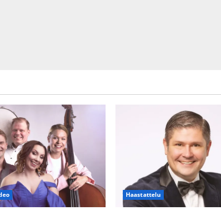
deo
Haastattelu
h Piaf tanssilavalle?
Leif Lindeman levytti: ”Kuvaa