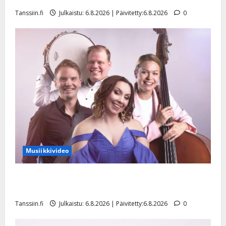
y
Tanssiin.fi
Julkaistu: 6.8.2026 | Päivitetty:6.8.2026
0
l
l
e
i
s
o
k
i
i
t
o
s
Musiikkivideo
Tanssiin.fi
Julkaistu:
Sopiiko Edith Piaf tanssilavalle? Pirttijoki näyttää
27.4.2025
mallia – video
|
Päivitetty:
Tanssiin.fi
Julkaistu: 6.8.2026 | Päivitetty:6.8.2026
0