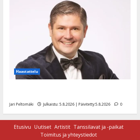
Haastattelu
Leif Lindeman levytti: ”Kuvaa osuvasti uraani
pikkupojasta näihin päiviin”
Jari Peltomäki
Julkaistu: 5.8.2026 | Päivitetty:5.8.2026
0
Etusivu
Uutiset
Artistit
Tanssilavat ja -paikat
Toimitus ja yhteystiedot