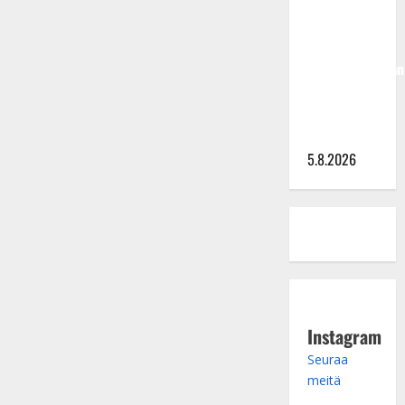
Hallikainen,
50,
liikuttuu
lapsenlapsistaan
– uusi laulu
koskettaa
syvältä
5.8.2026
Instagram
Seuraa
meitä