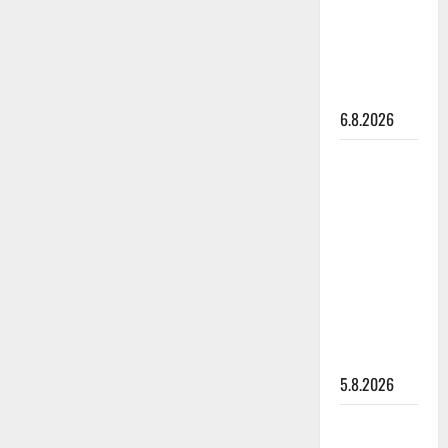
Pirttijoki
näyttää
mallia –
video
6.8.2026
Leif
Lindeman
levytti:
”Kuvaa
osuvasti
uraani
pikkupojasta
näihin
päiviin”
5.8.2026
Jukka