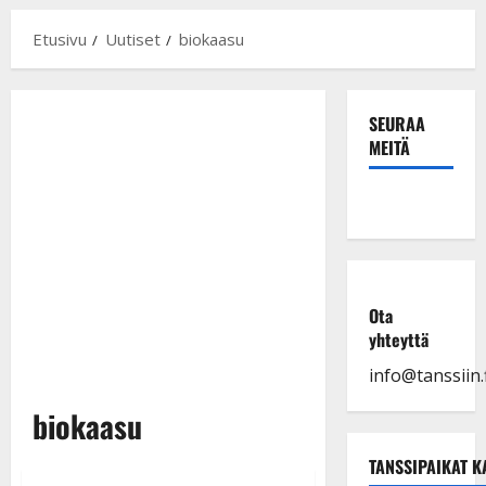
Etusivu
Uutiset
biokaasu
SEURAA
MEITÄ
Ota
yhteyttä
info@tanssiin.f
biokaasu
TANSSIPAIKAT K