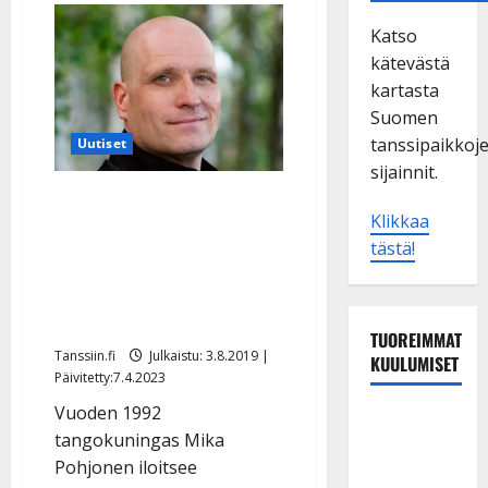
Katso
kätevästä
kartasta
Suomen
tanssipaikkoj
Uutiset
sijainnit.
Tangokuningas Mika
Klikkaa
Pohjonen tekee
tästä!
miljoonabisnestä:
”Pitäisikö organisoida 3
miljoonan kakkukahvit”
TUOREIMMAT
Tanssiin.fi
Julkaistu: 3.8.2019 |
KUULUMISET
Päivitetty:7.4.2023
Vuoden 1992
Maikilta
tangokuningas Mika
pysäyttävä
Pohjonen iloitsee
ulostulo: