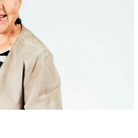
an kuntonsa: 60 kg
hitti sai uuden version