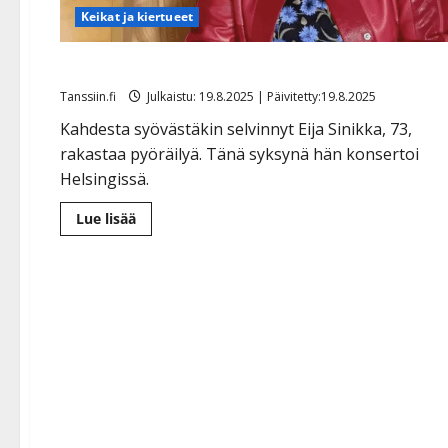
Keikat ja kiertueet
Eija Sinikka lopetti lentämisen lastensa synnyttyä
Tanssiin.fi
Julkaistu: 19.8.2025 | Päivitetty:19.8.2025
Kahdesta syövästäkin selvinnyt Eija Sinikka, 73,
rakastaa pyöräilyä. Tänä syksynä hän konsertoi
Helsingissä.
Lue
Lue lisää
lisää
aiheesta
Eija
Sinikka
lopetti
lentämisen
lastensa
synnyttyä