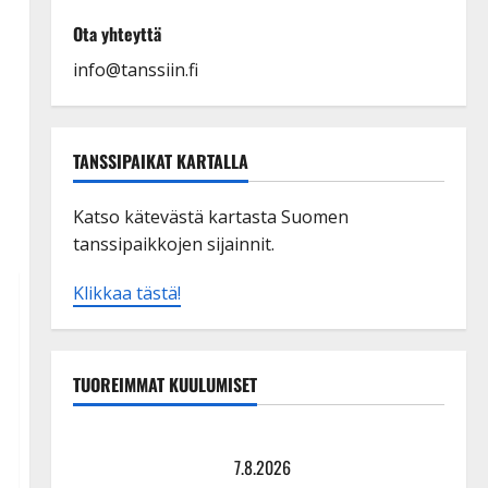
Ota yhteyttä
info@tanssiin.fi
TANSSIPAIKAT KARTALLA
Katso kätevästä kartasta Suomen
tanssipaikkojen sijainnit.
Klikkaa tästä!
TUOREIMMAT KUULUMISET
Maikilta pysäyttävä ulostulo: ”Elämä toi eteeni
sellaisen yllätyksen…”
7.8.2026