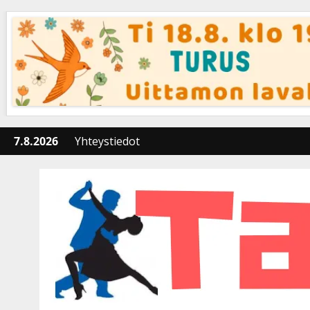
Skip
to
content
7.8.2026
Yhteystiedot