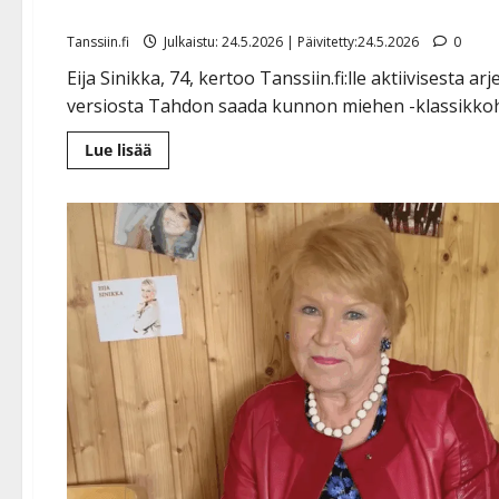
Tanssiin.fi
Julkaistu: 24.5.2026 | Päivitetty:24.5.2026
0
Eija Sinikka, 74, kertoo Tanssiin.fi:lle aktiivisesta 
versiosta Tahdon saada kunnon miehen -klassikkohi
Lue
Lue lisää
lisää
aiheesta
Eija
Sinikka
paljastaa
kovan
kuntonsa:
60
kg
maastavedossa
–
klassikkohitti
sai
uuden
version