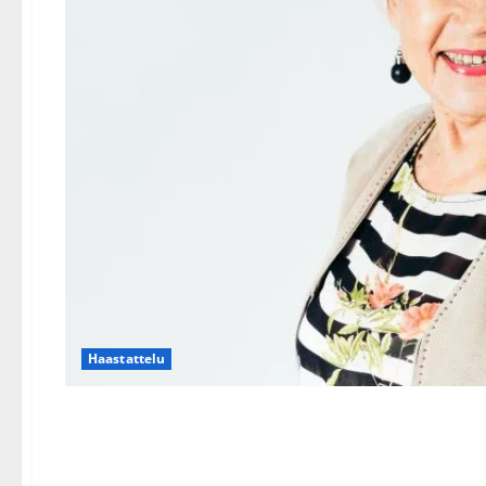
Haastattelu
Eija Sinikka paljastaa kov
maastavedossa – klassikko