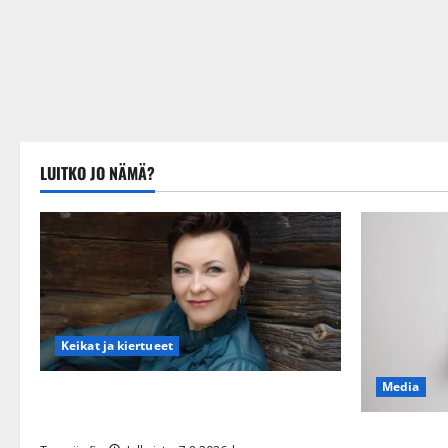
LUITKO JO NÄMÄ?
Keikat ja kiertueet
Media
Maikilta pysäyttävä ulostulo: ”Elämä toi
eteeni sellaisen yllätyksen…”
Tanssii täht