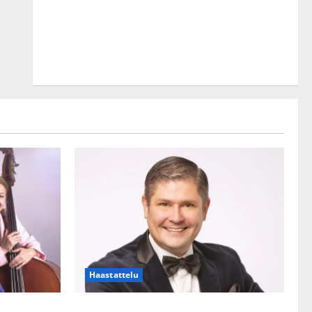
Haastattelu
lle?
Leif Lindeman levytti: ”Kuvaa osuvasti