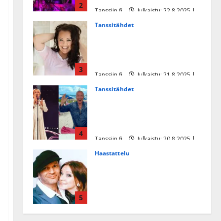
2
Tanssiin.fi
Julkaistu: 22.8.2025 |
Päivitetty:22.8.2025
Tanssitähdet
Heidi Pakarisen ja Mika
Pohjosen tytär kilpailee
missikisoissa
3
Tanssiin.fi
Julkaistu: 21.8.2025 |
Päivitetty:22.8.2025
Tanssitähdet
Tämä Ile Vainion runo Katri
Helenasta paisui hitiksi: ”Voi
tule Katri…”
4
Tanssiin.fi
Julkaistu: 20.8.2025 |
Päivitetty:22.8.2025
Haastattelu
Huikea rakkaustarina!
Dimitri Keiski ja Katja
juhlivat pian tinahäitään –
5
Dannylle iso kiitos
Tanssiin.fi
Julkaistu: 27.4.2025 |