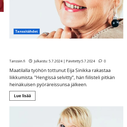
Tanssitähdet
Kahdesta syövästä selvinnyt Eija Sinikka, 72, jaksaa
liikkua – polki 210 kilometriä kesäretkellään
Tanssiin.fi
Julkaistu: 5.7.2024 | Päivitetty:5.7.2024
0
Maatilalla työhön tottunut Eija Sinikka rakastaa
liikkumista. "Hengissä selvitty", hän fiilisteli pitkän
heinäkuisen pyöräreissunsa jälkeen.
Lue
Lue lisää
lisää
aiheesta
Kahdesta
syövästä
selvinnyt
Eija
Sinikka,