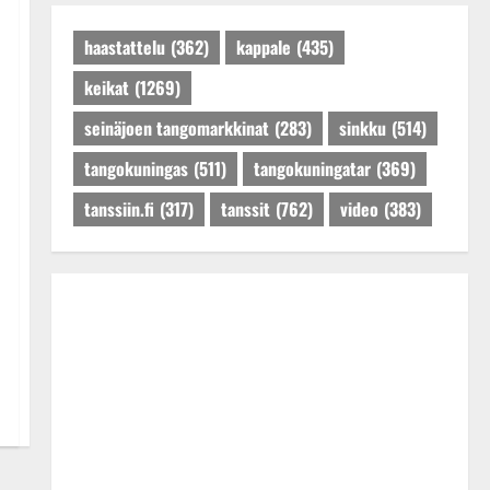
Päivitetty:27.4.2025
haastattelu
(362)
kappale
(435)
keikat
(1269)
seinäjoen tangomarkkinat
(283)
sinkku
(514)
tangokuningas
(511)
tangokuningatar
(369)
tanssiin.fi
(317)
tanssit
(762)
video
(383)