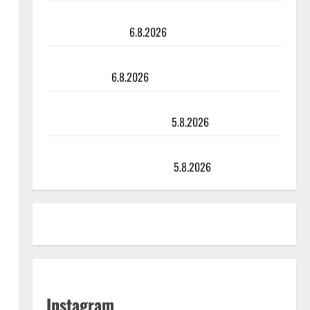
Tanssii tähtien kanssa -julkkikset julki: Anna Hanski
liitää tv-parketilla
6.8.2026
Sopiiko Edith Piaf tanssilavalle? Pirttijoki näyttää
mallia – video
6.8.2026
Leif Lindeman levytti: ”Kuvaa osuvasti uraani
pikkupojasta näihin päiviin”
5.8.2026
Jukka Hallikainen, 50, liikuttuu lapsenlapsistaan –
uusi laulu koskettaa syvältä
5.8.2026
Instagram