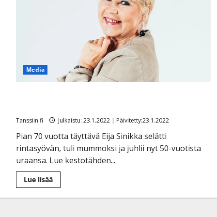
72,
jaksaa
liikkua
–
polki
210
kilometriä
kesäretkellään
Media
Eija Sinikka on tanssittanut yli 50 vuotta – lahjoi
Kekkosta olkihatulla ja selvisi syövästä
Tanssiin.fi
Julkaistu: 23.1.2022 | Päivitetty:23.1.2022
Pian 70 vuotta täyttävä Eija Sinikka selätti
rintasyövän, tuli mummoksi ja juhlii nyt 50-vuotista
uraansa. Lue kestotähden...
Lue
Lue lisää
lisää
aiheesta
Eija
Sinikka
on