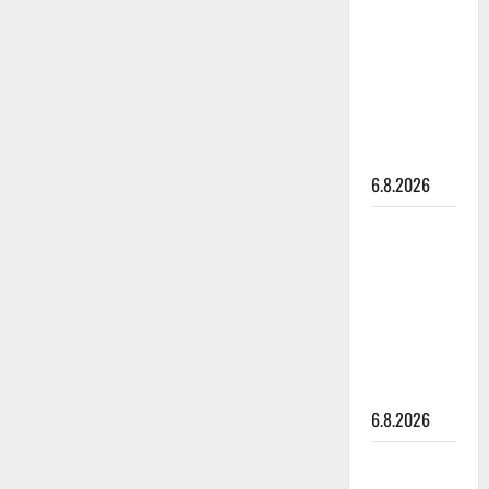
kanssa -
julkkikset
julki: Anna
Hanski
liitää tv-
parketilla
6.8.2026
Sopiiko
Edith Piaf
tanssilavalle?
Pirttijoki
näyttää
mallia –
video
6.8.2026
Leif