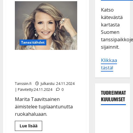
Katso
kätevästä
kartasta
Suomen
tanssipaikkoj
Tanssitähdet
sijainnit.
Marita Taavitsainen
Klikkaa
turhautui: ”Huutava
tästä!
himo”
Tanssiin.fi
Julkaistu: 24.11.2024
| Päivitetty:24.11.2024
0
TUOREIMMAT
KUULUMISET
Marita Taavitsainen
äimistelee tuplaantunutta
ruokahaluaan.
TTK-tähti
Anna
Lue
Lue lisää
Hanski
lisää