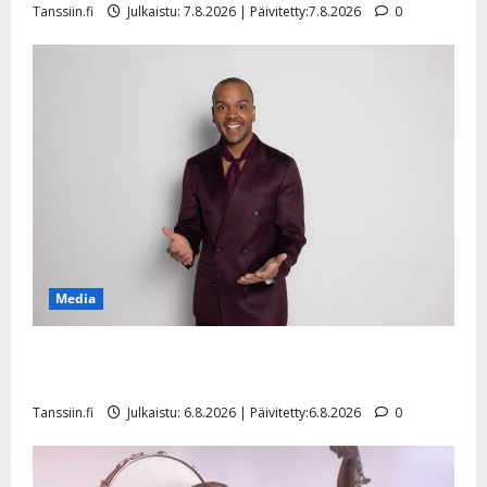
Tanssiin.fi
Julkaistu: 7.8.2026 | Päivitetty:7.8.2026
0
n
y
l
l
e
i
s
o
k
i
i
t
Media
o
s
Tanssii tähtien kanssa -julkkikset julki: Anna Hanski
Tanssiin.fi
liitää tv-parketilla
Julkaistu:
Tanssiin.fi
Julkaistu: 6.8.2026 | Päivitetty:6.8.2026
0
27.4.2025
|
Päivitetty: