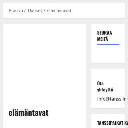
Etusivu
Uutiset
elämäntavat
SEURAA
MEITÄ
Ota
yhteyttä
info@tanssiin.f
elämäntavat
TANSSIPAIKAT K