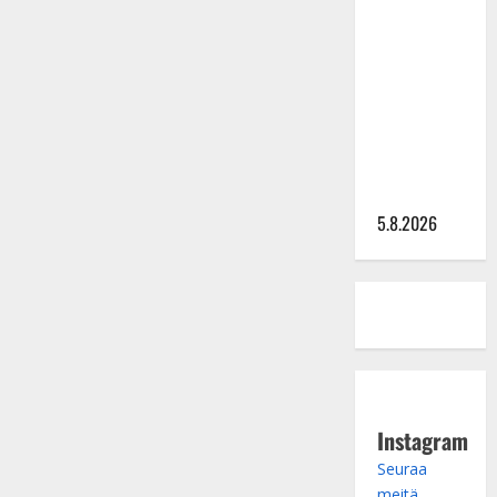
Lindeman
levytti:
”Kuvaa
osuvasti
uraani
pikkupojasta
näihin
päiviin”
5.8.2026
Instagram
Seuraa
meitä