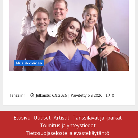
Musiikkivideo
Sopiiko Edith Piaf tanssilavalle? Pirttijoki näyttää
mallia – video
Tanssiin.fi
Julkaistu: 6.8.2026 | Päivitetty:6.8.2026
0
Etusivu
Uutiset
Artistit
Tanssilavat ja -paikat
Toimitus ja yhteystiedot
Tietosuojaseloste ja evästekäytäntö