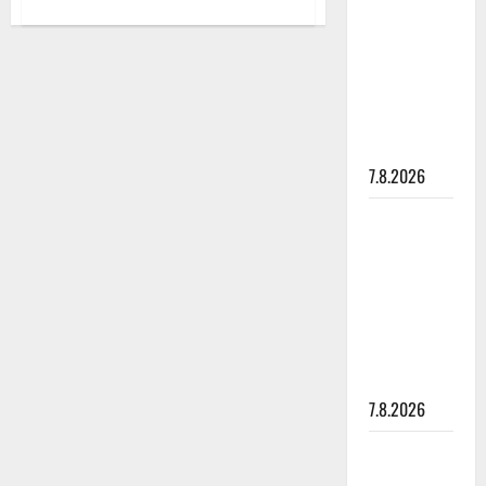
aiheesta
rakastaa
Marita
Taavitsainen
tanssia –
turhautui:
”Huutava
suru
himo”
tyttären
syövästä
painaa
7.8.2026
Maikilta
pysäyttävä
ulostulo:
”Elämä toi
eteeni
sellaisen
yllätyksen…”
7.8.2026
Tanssii
tähtien