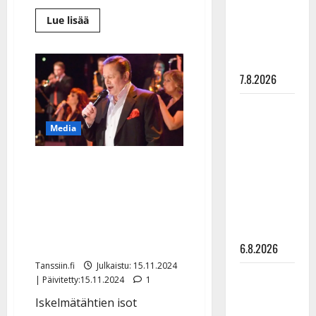
”Elämä toi
Lue
Lue lisää
eteeni
lisää
aiheesta
sellaisen
Kari
Tapio
yllätyksen…”
tunnelmoi
7.8.2026
Paula
Koivuniemen
kanssa
Tanssii
tv:ssä
–
tähtien
jatkoa
Media
Ylen
kanssa -
suosikkisarjalle
julkkikset
Tapani Kansan
julki: Anna
juhlakonsertti nähdään
Hanski
tv:ssä – myös Yölintu,
liitää tv-
Markku Aro ja Lea Laven
parketilla
laulavat Ylellä
6.8.2026
Tanssiin.fi
Julkaistu: 15.11.2024
Sopiiko
| Päivitetty:15.11.2024
1
Edith Piaf
Iskelmätähtien isot
tanssilavalle?