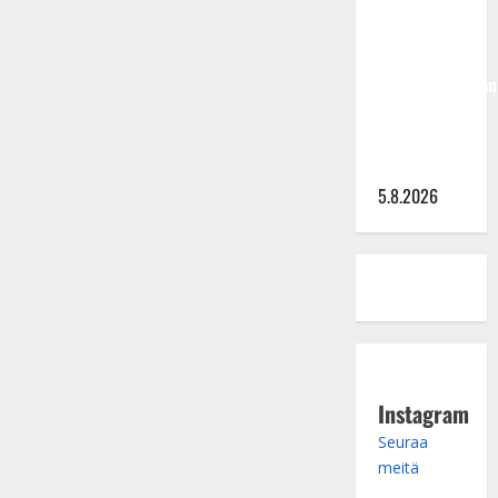
Hallikainen,
50,
liikuttuu
lapsenlapsistaan
– uusi laulu
koskettaa
syvältä
5.8.2026
Instagram
Seuraa
meitä