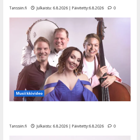
y
Tanssiin.fi
Julkaistu: 6.8.2026 | Päivitetty:6.8.2026
0
l
l
e
i
s
o
k
i
i
t
o
s
Musiikkivideo
Tanssiin.fi
Julkaistu:
Sopiiko Edith Piaf tanssilavalle? Pirttijoki näyttää
27.4.2025
mallia – video
|
Päivitetty:
Tanssiin.fi
Julkaistu: 6.8.2026 | Päivitetty:6.8.2026
0