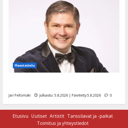
Haastattelu
Leif Lindeman levytti: ”Kuvaa osuvasti uraani
pikkupojasta näihin päiviin”
Jari Peltomäki
Julkaistu: 5.8.2026 | Päivitetty:5.8.2026
0
Etusivu
Uutiset
Artistit
Tanssilavat ja -paikat
Toimitus ja yhteystiedot