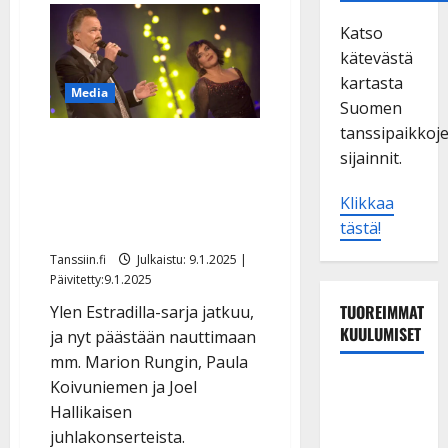
Katso
kätevästä
kartasta
Media
Suomen
tanssipaikkoj
Kari Tapio tunnelmoi
sijainnit.
Paula Koivuniemen kanssa
tv:ssä – jatkoa Ylen
Klikkaa
suosikkisarjalle
tästä!
Tanssiin.fi
Julkaistu: 9.1.2025 |
Päivitetty:9.1.2025
TUOREIMMAT
Ylen Estradilla-sarja jatkuu,
KUULUMISET
ja nyt päästään nauttimaan
mm. Marion Rungin, Paula
Maikilta
Koivuniemen ja Joel
pysäyttävä
Hallikaisen
ulostulo:
juhlakonserteista.