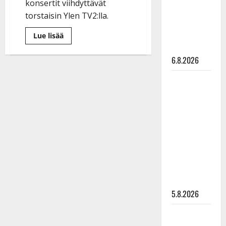
konsertit viihdyttävät
Pirttijoki
torstaisin Ylen TV2:lla.
näyttää
mallia –
Lue
Lue lisää
lisää
video
aiheesta
Tapani
6.8.2026
Kansan
juhlakonsertti
nähdään
Leif
tv:ssä
Lindeman
–
myös
levytti:
Yölintu,
Markku
”Kuvaa
Aro
ja
osuvasti
Lea
Laven
uraani
laulavat
pikkupojasta
Ylellä
näihin
päiviin”
5.8.2026
Jukka