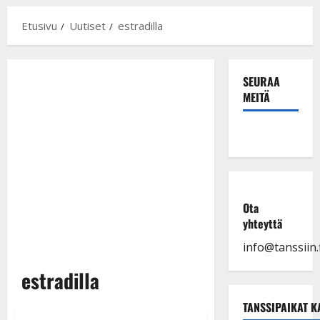
Etusivu
Uutiset
estradilla
SEURAA
MEITÄ
Ota
yhteyttä
info@tanssiin.f
estradilla
TANSSIPAIKAT K