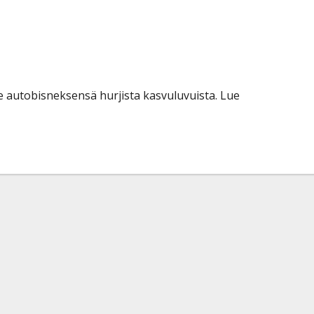
nen tekee miljoonabisnestä:
miljoonan kakkukahvit”
 autobisneksensä hurjista kasvuluvuista. Lue