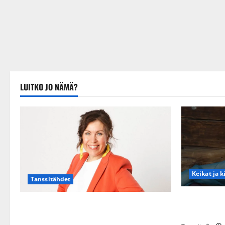
LUITKO JO NÄMÄ?
Keikat ja k
Tanssitähdet
Maikilta py
TTK-tähti Anna Hanski rakastaa tanssia –
eteeni sell
suru tyttären syövästä painaa