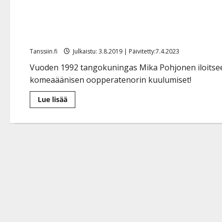
Tangokuningas Mika Pohjo
”Pitäisikö organisoida 3 
Tanssiin.fi
Julkaistu: 3.8.2019 | Päivitetty:7.4.2023
Vuoden 1992 tangokuningas Mika Pohjonen iloitsee
komeaäänisen oopperatenorin kuulumiset!
Lue
Lue lisää
lisää
aiheesta
Tangokuningas
Mika
Pohjonen
tekee
miljoonabisnestä:
”Pitäisikö
organisoida
3
miljoonan
kakkukahvit”