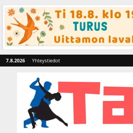
Skip
to
content
7.8.2026
Yhteystiedot