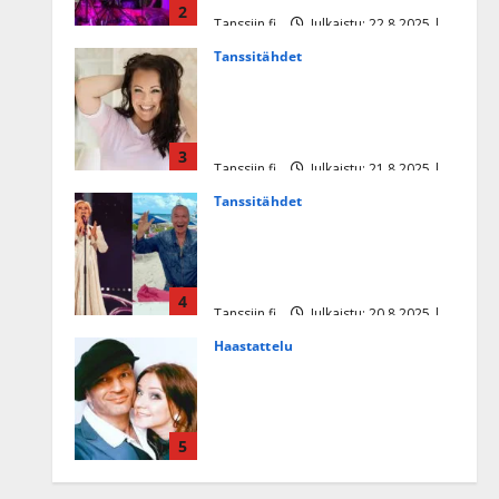
2
Tanssiin.fi
Julkaistu: 22.8.2025 |
Päivitetty:22.8.2025
Tanssitähdet
Heidi Pakarisen ja Mika
Pohjosen tytär kilpailee
missikisoissa
3
Tanssiin.fi
Julkaistu: 21.8.2025 |
Päivitetty:22.8.2025
Tanssitähdet
Tämä Ile Vainion runo Katri
Helenasta paisui hitiksi: ”Voi
tule Katri…”
4
Tanssiin.fi
Julkaistu: 20.8.2025 |
Päivitetty:22.8.2025
Haastattelu
Huikea rakkaustarina!
Dimitri Keiski ja Katja
juhlivat pian tinahäitään –
5
Dannylle iso kiitos
Tanssiin.fi
Julkaistu: 27.4.2025 |