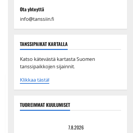
Ota yhteyttä
info@tanssiin.fi
TANSSIPAIKAT KARTALLA
Katso kätevästä kartasta Suomen
tanssipaikkojen sijainnit.
Klikkaa tästä!
TUOREIMMAT KUULUMISET
TTK-tähti Anna Hanski rakastaa tanssia – suru
tyttären syövästä painaa
7.8.2026