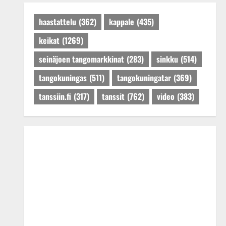
Päivitetty:27.4.2025
haastattelu
(362)
kappale
(435)
keikat
(1269)
seinäjoen tangomarkkinat
(283)
sinkku
(514)
tangokuningas
(511)
tangokuningatar
(369)
tanssiin.fi
(317)
tanssit
(762)
video
(383)