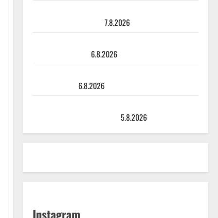
Maikilta pysäyttävä ulostulo: ”Elämä toi eteeni
sellaisen yllätyksen…”
7.8.2026
Tanssii tähtien kanssa -julkkikset julki: Anna Hanski
liitää tv-parketilla
6.8.2026
Sopiiko Edith Piaf tanssilavalle? Pirttijoki näyttää
mallia – video
6.8.2026
Leif Lindeman levytti: ”Kuvaa osuvasti uraani
pikkupojasta näihin päiviin”
5.8.2026
Instagram