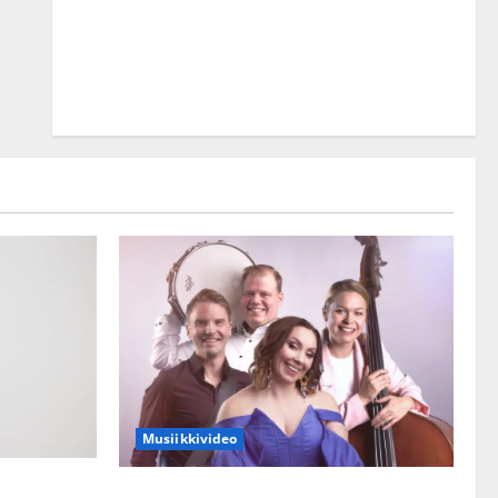
Musiikkivideo
kset julki:
Sopiiko Edith Piaf tanssilavalle?