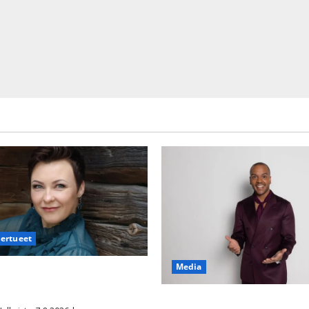
iertueet
Media
säyttävä ulostulo: ”Elämä toi
aisen yllätyksen…”
Tanssii tähtien kanssa -julkki