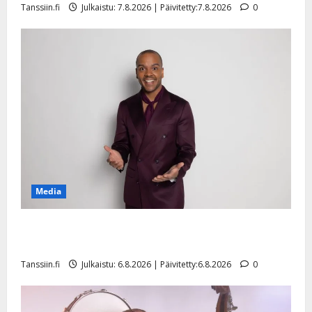
Tanssiin.fi
Julkaistu: 7.8.2026 | Päivitetty:7.8.2026
0
n
y
l
l
e
i
s
o
k
i
i
t
Media
o
s
Tanssii tähtien kanssa -julkkikset julki: Anna Hanski
Tanssiin.fi
liitää tv-parketilla
Julkaistu:
Tanssiin.fi
Julkaistu: 6.8.2026 | Päivitetty:6.8.2026
0
27.4.2025
|
Päivitetty: