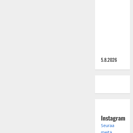
Lindeman
levytti:
”Kuvaa
osuvasti
uraani
pikkupojasta
näihin
päiviin”
5.8.2026
Instagram
Seuraa
meitä