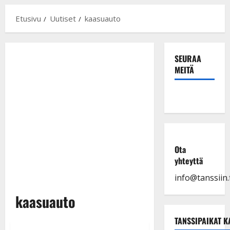
Etusivu
Uutiset
kaasuauto
SEURAA
MEITÄ
Ota
yhteyttä
info@tanssiin.f
kaasuauto
TANSSIPAIKAT K