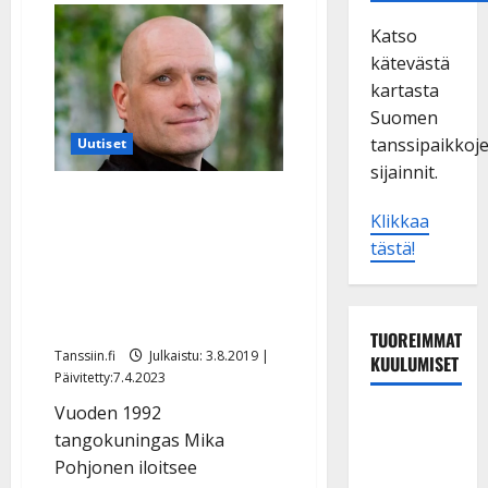
Katso
kätevästä
kartasta
Suomen
tanssipaikkoj
Uutiset
sijainnit.
Tangokuningas Mika
Klikkaa
Pohjonen tekee
tästä!
miljoonabisnestä:
”Pitäisikö organisoida 3
miljoonan kakkukahvit”
TUOREIMMAT
Tanssiin.fi
Julkaistu: 3.8.2019 |
KUULUMISET
Päivitetty:7.4.2023
Vuoden 1992
TTK-tähti
tangokuningas Mika
Anna
Pohjonen iloitsee
Hanski