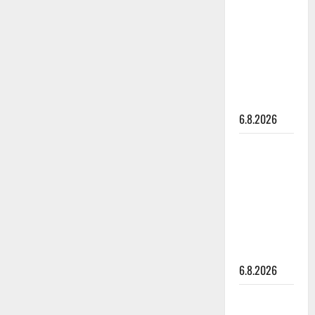
kanssa -
julkkikset
julki: Anna
Hanski
liitää tv-
parketilla
6.8.2026
Sopiiko
Edith Piaf
tanssilavalle?
Pirttijoki
näyttää
mallia –
video
6.8.2026
Leif