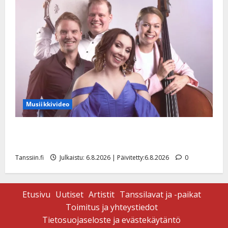
Musiikkivideo
Sopiiko Edith Piaf tanssilavalle? Pirttijoki näyttää
mallia – video
Tanssiin.fi
Julkaistu: 6.8.2026 | Päivitetty:6.8.2026
0
Etusivu
Uutiset
Artistit
Tanssilavat ja -paikat
Toimitus ja yhteystiedot
Tietosuojaseloste ja evästekäytäntö