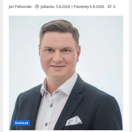
e
i
Jari Peltomäki
Julkaistu: 5.8.2026 | Päivitetty:5.8.2026
0
s
o
k
i
i
t
o
s
Tanssiin.fi
Julkaistu:
27.4.2025
|
Päivitetty:
Uutiset