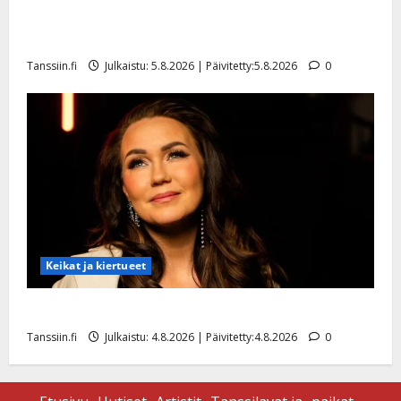
Jukka Hallikainen, 50, liikuttuu lapsenlapsistaan –
uusi laulu koskettaa syvältä
Tanssiin.fi
Julkaistu: 5.8.2026 | Päivitetty:5.8.2026
0
Keikat ja kiertueet
Saija Tuupanen ei toivu – lääkäri: ”Vaakatasoon”
Tanssiin.fi
Julkaistu: 4.8.2026 | Päivitetty:4.8.2026
0