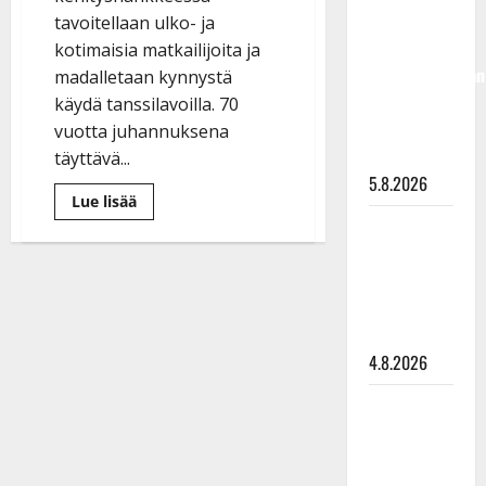
50,
tavoitellaan ulko- ja
liikuttuu
kotimaisia matkailijoita ja
lapsenlapsistaan
madalletaan kynnystä
– uusi laulu
käydä tanssilavoilla. 70
koskettaa
vuotta juhannuksena
syvältä
täyttävä...
5.8.2026
Lue
Lue lisää
lisää
Saija
aiheesta
Valtion
Tuupanen ei
tuki
tanssilavoille
toivu –
laajenee
lääkäri:
–
”Vaakatasoon”
Syvälahti
kutsuu
4.8.2026
kaikki
lavat
mukaan
Ilari
kehittämään
toimintaa
Hämäläisen
tangomatkan