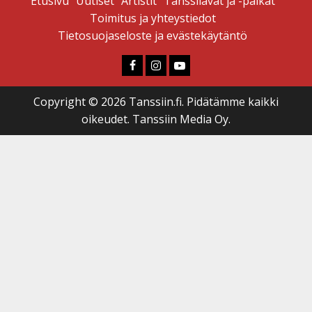
Etusivu
Uutiset
Artistit
Tanssilavat ja -paikat
Toimitus ja yhteystiedot
Tietosuojaseloste ja evästekäytäntö
Faceboook
Instagram
Youtube
Copyright © 2026 Tanssiin.fi. Pidätämme kaikki
oikeudet. Tanssiin Media Oy.