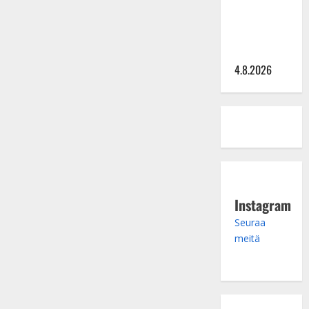
hinta: 10
000 eurolla
keikkoja
sivu suun
4.8.2026
Instagram
Seuraa
meitä