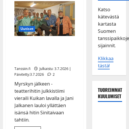
Katso
kätevästä
kartasta
Uutiset
Suomen
tanssipaikkoj
Kari Tapion poika yllätti
sijainnit.
tanssilavalla – video
Klikkaa
klassikkotulkinnasta
tästä!
Tanssiin.fi
Julkaistu: 3.7.2026 |
Päivitetty:3.7.2026
2
Myrskyn jälkeen -
TUOREIMMAT
teatterihitin julkkistiimi
KUULUMISET
vieraili Kuikan lavalla ja Jani
Jalkanen lauloi yllättäen
Sopiiko
isänsä hitin Sinitaivaan
Edith Piaf
tahtiin.
tanssilavalle?