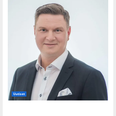
Uutiset
Jukka Hallikainen, 50, liikuttuu lapsenlapsistaan –
uusi laulu koskettaa syvältä