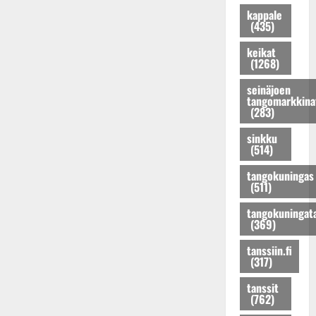
k
u
o
a
i
kappale
a
n
h
t
(435)
H
u
o
j
u
e
s
keikat
K
o
u
l
(1268)
t
a
s
p
e
a
t
e
e
n
seinäjoen
r
r
tangomarkkina
n
r
a
(283)
i
i
t
t
n
n
H
y
u
l
sinkku
a
e
t
i
(514)
a
!
l
ä
k
v
tangokuningas
D
e
r
e
a
(511)
i
n
k
s
l
m
a
i
k
t
tangokuningat
i
s
(369)
l
e
a
t
t
p
n
v
tanssiin.fi
r
a
a
t
i
(317)
i
p
i
a
i
K
a
l
tanssit
n
m
(762)
e
i
e
s
e
i