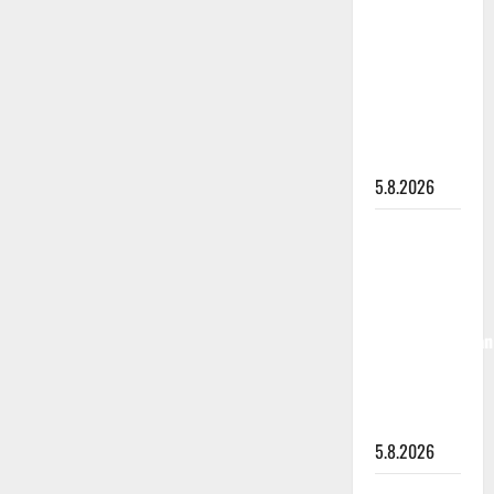
”Kuvaa
osuvasti
uraani
pikkupojasta
näihin
päiviin”
5.8.2026
Jukka
Hallikainen,
50,
liikuttuu
lapsenlapsistaan
– uusi laulu
koskettaa
syvältä
5.8.2026