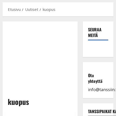
Etusivu
Uutiset
kuopus
SEURAA
MEITÄ
Ota
yhteyttä
info@tanssiin.f
kuopus
TANSSIPAIKAT K