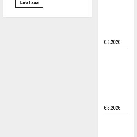
Lue
Lue lisää
julkkikset
lisää
aiheesta
julki: Anna
Näin
Hanski
laulaa
Jarkko
liitää tv-
Yli-
Sikkilän
parketilla
pesäpalloileva
poika
6.8.2026
–
debytoi
lavakeikalla
Sopiiko
Edith Piaf
tanssilavalle?
Pirttijoki
näyttää
mallia –
video
6.8.2026
Leif
Lindeman
levytti: