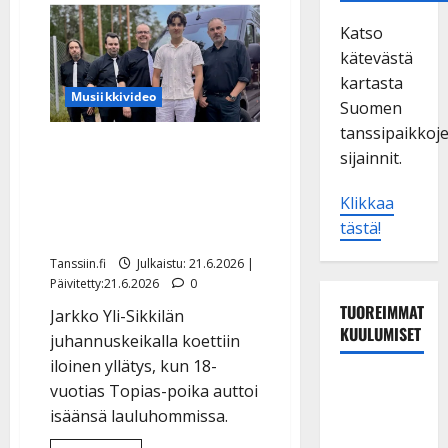
Katso
kätevästä
kartasta
Musiikkivideo
Suomen
tanssipaikkoj
Näin laulaa Jarkko Yli-
sijainnit.
Sikkilän pesäpalloileva
poika – debytoi
Klikkaa
tästä!
lavakeikalla
Tanssiin.fi
Julkaistu: 21.6.2026 |
Päivitetty:21.6.2026
0
TUOREIMMAT
Jarkko Yli-Sikkilän
KUULUMISET
juhannuskeikalla koettiin
iloinen yllätys, kun 18-
Tanssii
vuotias Topias-poika auttoi
tähtien
isäänsä lauluhommissa.
kanssa -