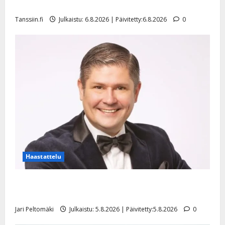
l
mallia – video
e
Tanssiin.fi
Julkaistu: 6.8.2026 | Päivitetty:6.8.2026
0
i
s
o
k
i
i
t
o
s
Tanssiin.fi
Julkaistu:
27.4.2025
Haastattelu
|
Päivitetty:
Leif Lindeman levytti: ”Kuvaa osuvasti uraani
pikkupojasta näihin päiviin”
Jari Peltomäki
Julkaistu: 5.8.2026 | Päivitetty:5.8.2026
0