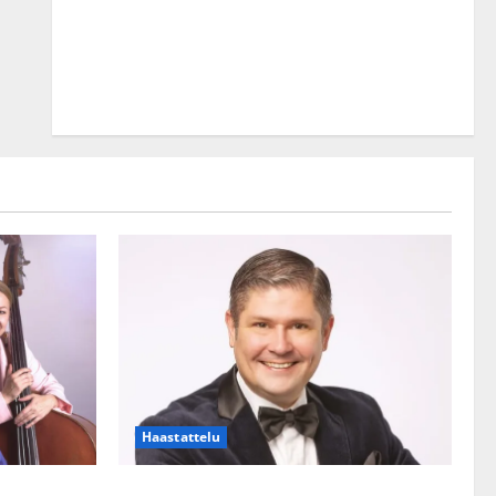
Haastattelu
lle?
Leif Lindeman levytti: ”Kuvaa osuvasti