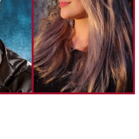
yttärensä tanssiurasta: ”Isän
ele kaunis duetto