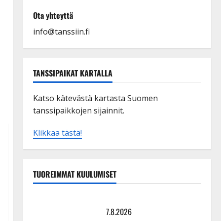
Ota yhteyttä
info@tanssiin.fi
TANSSIPAIKAT KARTALLA
Katso kätevästä kartasta Suomen
tanssipaikkojen sijainnit.
Klikkaa tästä!
TUOREIMMAT KUULUMISET
Maikilta pysäyttävä ulostulo: ”Elämä toi eteeni
sellaisen yllätyksen…”
7.8.2026