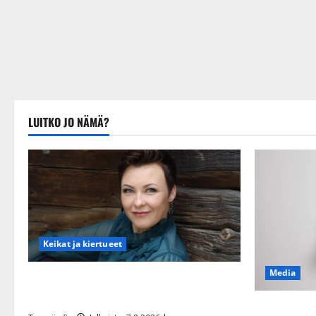
LUITKO JO NÄMÄ?
Keikat ja kiertueet
Media
Maikilta pysäyttävä ulostulo: ”Elämä toi
eteeni sellaisen yllätyksen…”
Tanssii täht