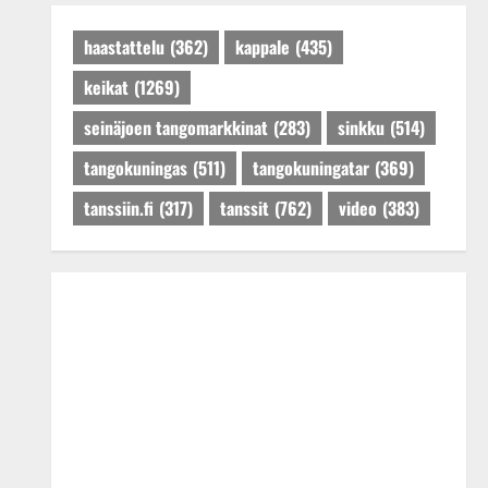
Päivitetty:27.4.2025
haastattelu
(362)
kappale
(435)
keikat
(1269)
seinäjoen tangomarkkinat
(283)
sinkku
(514)
tangokuningas
(511)
tangokuningatar
(369)
tanssiin.fi
(317)
tanssit
(762)
video
(383)