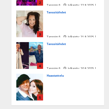
2
Tanssiin.fi
Julkaistu: 22.8.2025 |
Päivitetty:22.8.2025
Tanssitähdet
Heidi Pakarisen ja Mika
Pohjosen tytär kilpailee
missikisoissa
3
Tanssiin.fi
Julkaistu: 21.8.2025 |
Päivitetty:22.8.2025
Tanssitähdet
Tämä Ile Vainion runo Katri
Helenasta paisui hitiksi: ”Voi
tule Katri…”
4
Tanssiin.fi
Julkaistu: 20.8.2025 |
Päivitetty:22.8.2025
Haastattelu
Huikea rakkaustarina!
Dimitri Keiski ja Katja
juhlivat pian tinahäitään –
5
Dannylle iso kiitos
Tanssiin.fi
Julkaistu: 27.4.2025 |