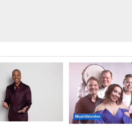
Musiikkivideo
ien kanssa -julkkikset julki:
Sopiiko Edith Piaf tanssilava