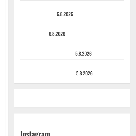
Tanssii tähtien kanssa -julkkikset julki: Anna Hanski
liitää tv-parketilla
6.8.2026
Sopiiko Edith Piaf tanssilavalle? Pirttijoki näyttää
mallia – video
6.8.2026
Leif Lindeman levytti: ”Kuvaa osuvasti uraani
pikkupojasta näihin päiviin”
5.8.2026
Jukka Hallikainen, 50, liikuttuu lapsenlapsistaan –
uusi laulu koskettaa syvältä
5.8.2026
Instagram