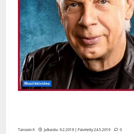
Musiikkivideo
Kari Vepsä liikuttui Tara-t
sydäntä lämmitti” – kuunt
Tanssiin.fi
Julkaistu: 9.2.2019 | Päivitetty:24.5.2019
0