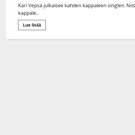
Kari Vepsä julkaisee kahden kappaleen singlen. Ni
kappale...
Lue
Lue lisää
lisää
aiheesta
Kari
Vepsä
liikuttui
Tara-
tyttärensä
tanssiurasta:
”Isän
sydäntä
lämmitti”
–
kuuntele
kaunis
duetto