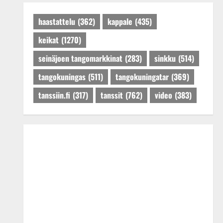
Päivitetty:27.4.2025
haastattelu
(362)
kappale
(435)
keikat
(1270)
seinäjoen tangomarkkinat
(283)
sinkku
(514)
tangokuningas
(511)
tangokuningatar
(369)
tanssiin.fi
(317)
tanssit
(762)
video
(383)