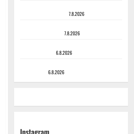
TTK-tähti Anna Hanski rakastaa tanssia – suru
tyttären syövästä painaa
7.8.2026
Maikilta pysäyttävä ulostulo: ”Elämä toi eteeni
sellaisen yllätyksen…”
7.8.2026
Tanssii tähtien kanssa -julkkikset julki: Anna Hanski
liitää tv-parketilla
6.8.2026
Sopiiko Edith Piaf tanssilavalle? Pirttijoki näyttää
mallia – video
6.8.2026
Instagram