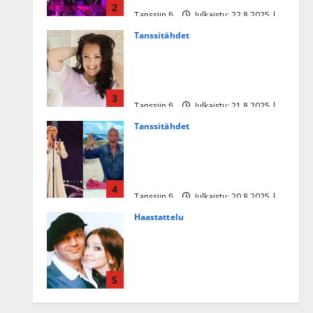
2
Tanssiin.fi
Julkaistu: 22.8.2025 |
Päivitetty:22.8.2025
Tanssitähdet
Heidi Pakarisen ja Mika
Pohjosen tytär kilpailee
missikisoissa
3
Tanssiin.fi
Julkaistu: 21.8.2025 |
Päivitetty:22.8.2025
Tanssitähdet
Tämä Ile Vainion runo Katri
Helenasta paisui hitiksi: ”Voi
tule Katri…”
4
Tanssiin.fi
Julkaistu: 20.8.2025 |
Päivitetty:22.8.2025
Haastattelu
Huikea rakkaustarina!
Dimitri Keiski ja Katja
juhlivat pian tinahäitään –
5
Dannylle iso kiitos
Tanssiin.fi
Julkaistu: 27.4.2025 |