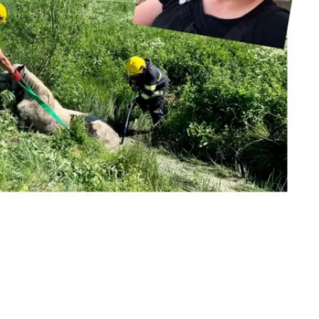
maatilalla – palokunta