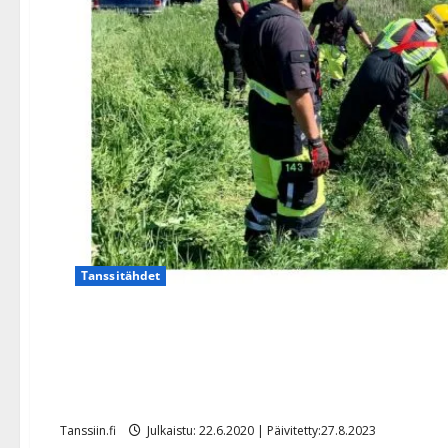
Tanssitähdet
Onnettomuus Aki Samulin 
pelasti uupuneen hevosen
Tanssiin.fi
Julkaistu: 22.6.2020 | Päivitetty:27.8.2023