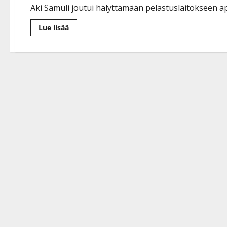
Aki Samuli joutui hälyttämään pelastuslaitokseen a
Lue
Lue lisää
lisää
aiheesta
Onnettomuus
Aki
Samulin
maatilalla
–
palokunta
pelasti
uupuneen
hevosen