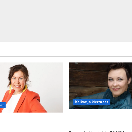
Keikat ja kiertueet
det
Maikilta pysäyttävä ulostulo:
nna Hanski rakastaa tanssia –
eteeni sellaisen yllätyksen…”
en syövästä painaa