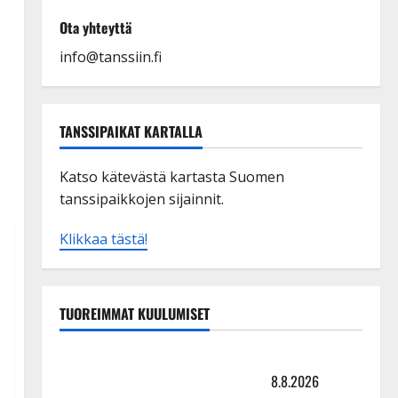
Ota yhteyttä
info@tanssiin.fi
TANSSIPAIKAT KARTALLA
Katso kätevästä kartasta Suomen
tanssipaikkojen sijainnit.
Klikkaa tästä!
TUOREIMMAT KUULUMISET
Matti Ruohonen viettää taas synttäreitään täydessä
hiljaisuudessa – tämä on tilanne nyt
8.8.2026