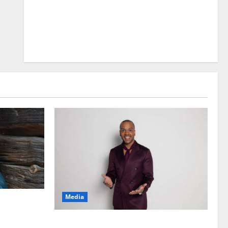
Media
 ”Elämä toi
Tanssii tähtien kanssa -julkkikset julki: