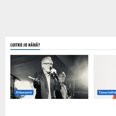
LUITKO JO NÄMÄ?
Tanssitäh
Orkesterit
TTK-tähti A
Matti Ruohonen viettää taas
suru tyttär
synttäreitään täydessä hiljaisuudessa –