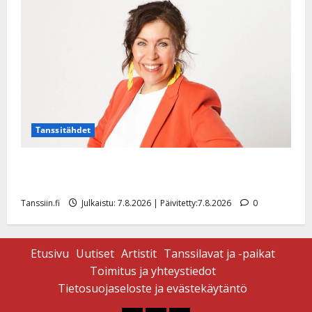
|
Päivitetty:
Tanssitähdet
TTK-tähti Anna Hanski rakastaa tanssia – suru
tyttären syövästä painaa
Tanssiin.fi
Julkaistu: 7.8.2026 | Päivitetty:7.8.2026
0
Etusivu
Uutiset
Artistit
Tanssilavat ja -paikat
Toimitus ja yhteystiedot
Tietosuojaseloste ja evästekäytäntö