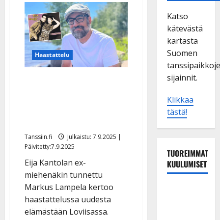
Katso
kätevästä
kartasta
Suomen
Haastattelu
tanssipaikkoj
sijainnit.
Muistatko Markus
Lampelan? Ensihoitoa,
Klikkaa
terapiaa – ja nyt paluu
tästä!
tanssilavalle
Tanssiin.fi
Julkaistu: 7.9.2025 |
Päivitetty:7.9.2025
TUOREIMMAT
Eija Kantolan ex-
KUULUMISET
miehenäkin tunnettu
Markus Lampela kertoo
Esko
haastattelussa uudesta
Rahkonen
elämästään Loviisassa.
olisi