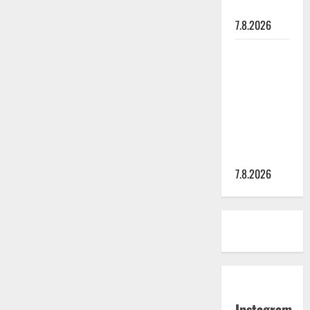
painaa
7.8.2026
Maikilta
pysäyttävä
ulostulo:
”Elämä toi
eteeni
sellaisen
yllätyksen…”
7.8.2026
Instagram