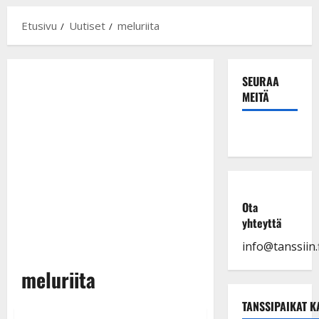
Etusivu
Uutiset
meluriita
SEURAA
MEITÄ
Ota
yhteyttä
info@tanssiin.f
meluriita
TANSSIPAIKAT K