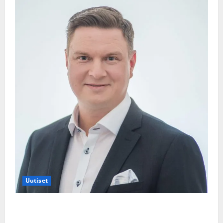
Uutiset
Jukka Hallikainen, 50, liikuttuu lapsenlapsistaan –
uusi laulu koskettaa syvältä