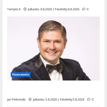
l
mallia – video
e
Tanssiin.fi
Julkaistu: 6.8.2026 | Päivitetty:6.8.2026
0
i
s
o
k
i
i
t
o
s
Tanssiin.fi
Julkaistu:
27.4.2025
Haastattelu
|
Päivitetty:
Leif Lindeman levytti: ”Kuvaa osuvasti uraani
pikkupojasta näihin päiviin”
Jari Peltomäki
Julkaistu: 5.8.2026 | Päivitetty:5.8.2026
0