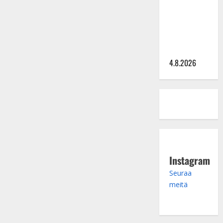
Saija
Tuupanen ei
toivu –
lääkäri:
”Vaakatasoon”
4.8.2026
Instagram
Seuraa
meitä