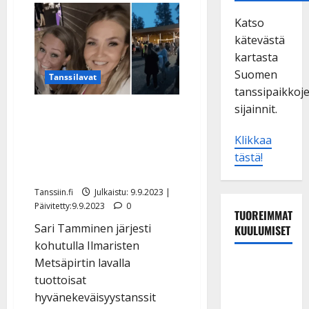
Katso
kätevästä
kartasta
Suomen
Tanssilavat
tanssipaikkoj
sijainnit.
Näin paljon Sari
Tammisen järjestämät
Klikkaa
tanssit toivat rahaa
tästä!
hyväntekeväisyyteen
Tanssiin.fi
Julkaistu: 9.9.2023 |
Päivitetty:9.9.2023
0
TUOREIMMAT
Sari Tamminen järjesti
KUULUMISET
kohutulla Ilmaristen
Metsäpirtin lavalla
Tanssii
tuottoisat
tähtien
hyvänekeväisyystanssit
kanssa -