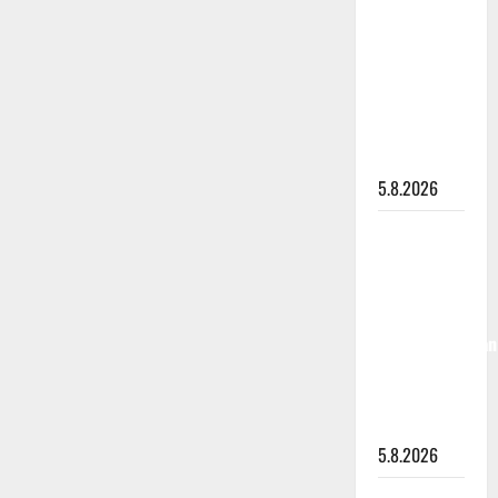
”Kuvaa
osuvasti
uraani
pikkupojasta
näihin
päiviin”
5.8.2026
Jukka
Hallikainen,
50,
liikuttuu
lapsenlapsistaan
– uusi laulu
koskettaa
syvältä
5.8.2026