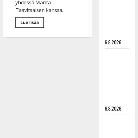
yhdessä Marita
julkkikset
Taavitsaisen kanssa.
julki: Anna
Hanski
Lue
Lue lisää
liitää tv-
lisää
aiheesta
parketilla
Näin
paljon
6.8.2026
Sari
Tammisen
järjestämät
Sopiiko
tanssit
toivat
Edith Piaf
rahaa
tanssilavalle?
hyväntekeväisyyteen
Pirttijoki
näyttää
mallia –
video
6.8.2026
Leif
Lindeman
levytti: