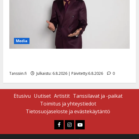
Media
Tanssii tähtien kanssa -julkkikset julki: Anna Hanski
liitää tv-parketilla
Tanssiin.fi
Julkaistu: 6.8.2026 | Päivitetty:6.8.2026
0
Etusivu
Uutiset
Artistit
Tanssilavat ja -paikat
Toimitus ja yhteystiedot
Tietosuojaseloste ja evästekäytäntö
Faceboook
Instagram
Youtube