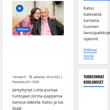
Katso
kätevästä
kartasta
Suomen
Uutiset
tanssipaikkoj
sijainnit.
Suuttunut Lotta suree –
uhkaa menettää Jorma-
Klikkaa
pappansa
tästä!
omaishoitajuuden: ”Kuka
pitää papasta huolen?”
TUOREIMMAT
Tanssiin.fi
Julkaistu: 20.4.2022 |
KUULUMISET
Päivitetty:30.1.2026
Järkyttynyt Lotta purkaa
Matti
tuntojaan Jorma-pappansa
Ruohonen
kanssa videolla. Katso ja lue
viettää taas
lisää!