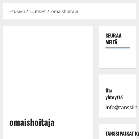
Etusivu
Uutiset
omaishoitaja
SEURAA
MEITÄ
Ota
yhteyttä
info@tanssiin.f
omaishoitaja
TANSSIPAIKAT K