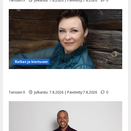
Tanssiin.fi
Julkaistu: 7.8.2026 | Päivitetty:7.8.2026
0
y
l
l
e
i
s
o
k
i
i
Keikat ja kiertueet
t
o
Maikilta pysäyttävä ulostulo: ”Elämä toi eteeni
s
sellaisen yllätyksen…”
Tanssiin.fi
Tanssiin.fi
Julkaistu: 7.8.2026 | Päivitetty:7.8.2026
0
Julkaistu:
27.4.2025
|
Päivitetty: