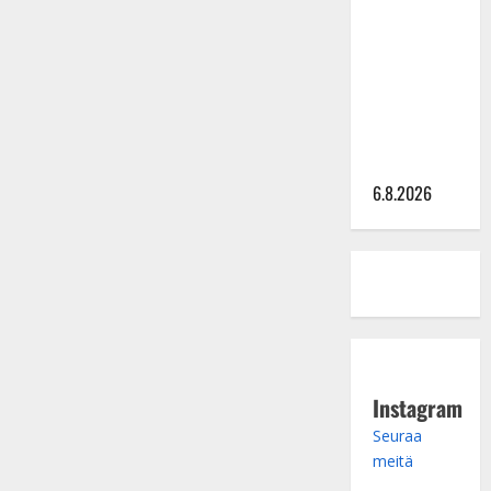
Sopiiko
Edith Piaf
tanssilavalle?
Pirttijoki
näyttää
mallia –
video
6.8.2026
Instagram
Seuraa
meitä