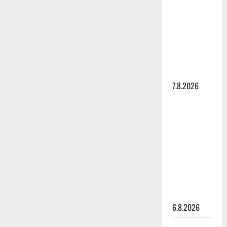
pysäyttävä
ulostulo:
”Elämä toi
eteeni
sellaisen
yllätyksen…”
7.8.2026
Tanssii
tähtien
kanssa -
julkkikset
julki: Anna
Hanski
liitää tv-
parketilla
6.8.2026