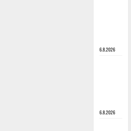
kanssa -
julkkikset
julki: Anna
Hanski
liitää tv-
parketilla
6.8.2026
Sopiiko
Edith Piaf
tanssilavalle?
Pirttijoki
näyttää
mallia –
video
6.8.2026
Leif