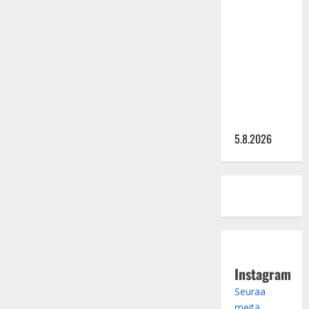
Lindeman
levytti:
”Kuvaa
osuvasti
uraani
pikkupojasta
näihin
päiviin”
5.8.2026
Instagram
Seuraa
meitä