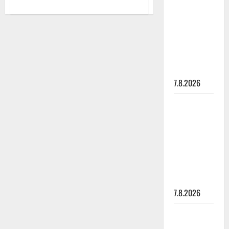
aiheesta
rakastaa
Fani
päätti
tanssia –
järjestää
suru
tanssit
talkoovoimin
tyttären
Helena
Lerkkasen
syövästä
kunniaksi
painaa
7.8.2026
Maikilta
pysäyttävä
ulostulo:
”Elämä toi
eteeni
sellaisen
yllätyksen…”
7.8.2026
Tanssii
tähtien