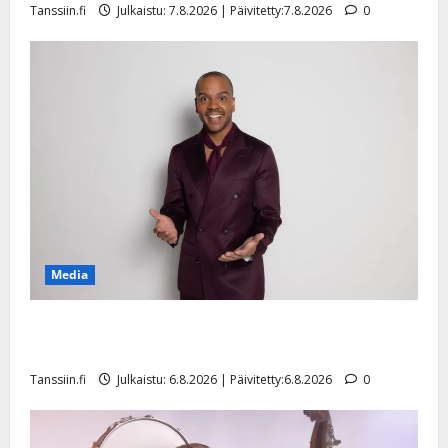
Tanssiin.fi
Julkaistu: 7.8.2026 | Päivitetty:7.8.2026
0
n
y
l
l
e
i
s
o
k
i
i
t
Media
o
s
Tanssii tähtien kanssa -julkkikset julki: Anna Hanski
Tanssiin.fi
liitää tv-parketilla
Julkaistu:
Tanssiin.fi
Julkaistu: 6.8.2026 | Päivitetty:6.8.2026
0
27.4.2025
|
Päivitetty: