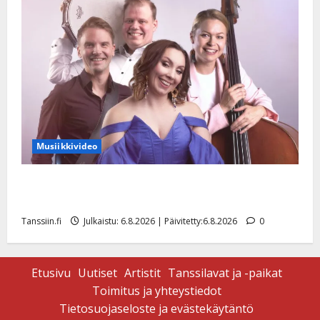
Musiikkivideo
Sopiiko Edith Piaf tanssilavalle? Pirttijoki näyttää
mallia – video
Tanssiin.fi
Julkaistu: 6.8.2026 | Päivitetty:6.8.2026
0
Etusivu
Uutiset
Artistit
Tanssilavat ja -paikat
Toimitus ja yhteystiedot
Tietosuojaseloste ja evästekäytäntö