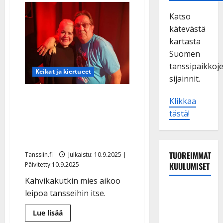
Katso
kätevästä
kartasta
Suomen
tanssipaikkoj
Keikat ja kiertueet
sijainnit.
Fani päätti järjestää
Klikkaa
tanssit talkoovoimin
tästä!
Helena Lerkkasen
kunniaksi
TUOREIMMAT
Tanssiin.fi
Julkaistu: 10.9.2025 |
Päivitetty:10.9.2025
KUULUMISET
Kahvikakutkin mies aikoo
TTK-tähti
leipoa tansseihin itse.
Anna
Lue
Lue lisää
Hanski
lisää