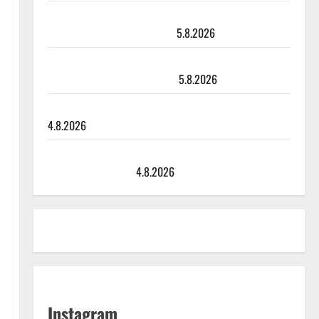
Leif Lindeman levytti: ”Kuvaa osuvasti uraani
pikkupojasta näihin päiviin”
5.8.2026
Jukka Hallikainen, 50, liikuttuu lapsenlapsistaan –
uusi laulu koskettaa syvältä
5.8.2026
Saija Tuupanen ei toivu – lääkäri: ”Vaakatasoon”
4.8.2026
Ilari Hämäläisen tangomatkan hinta: 10 000 eurolla
keikkoja sivu suun
4.8.2026
Instagram