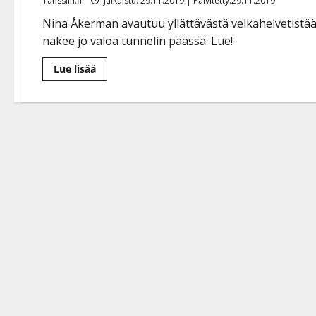
Tanssiin.fi
Julkaistu: 29.11.2019 | Päivitetty:29.11.2019
Nina Åkerman avautuu yllättävästä velkahelvetistä
näkee jo valoa tunnelin päässä. Lue!
Lue
Lue lisää
lisää
aiheesta
Nina
Åkermanin
keikkapalkkiot
uppoavat
velkoihin
–
avautuu
Hymyssä:
”Turvauduin
ruoka-
apuun”