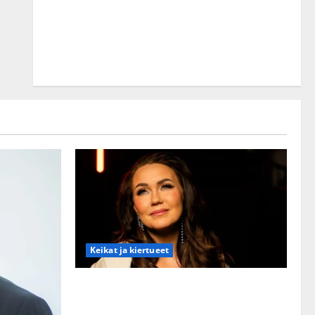
Keikat ja kiertueet
Saija Tuupanen ei toivu – lääkäri:
”Vaakatasoon”