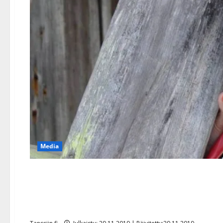
Media
Nina Åkermanin keikkapalk
avautuu Hymyssä: ”Turvau