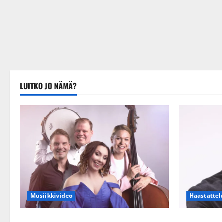
LUITKO JO NÄMÄ?
Musiikkivideo
Haastattel
Sopiiko Edith Piaf tanssilavalle?
Leif Lindem