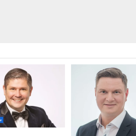
u
an levytti: ”Kuvaa osuvasti