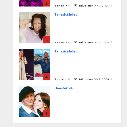
2
Tanssiin.fi
Julkaistu: 22.8.2025 |
Päivitetty:22.8.2025
Tanssitähdet
Heidi Pakarisen ja Mika
Pohjosen tytär kilpailee
missikisoissa
3
Tanssiin.fi
Julkaistu: 21.8.2025 |
Päivitetty:22.8.2025
Tanssitähdet
Tämä Ile Vainion runo Katri
Helenasta paisui hitiksi: ”Voi
tule Katri…”
4
Tanssiin.fi
Julkaistu: 20.8.2025 |
Päivitetty:22.8.2025
Haastattelu
Huikea rakkaustarina!
Dimitri Keiski ja Katja
juhlivat pian tinahäitään –
5
Dannylle iso kiitos
Tanssiin.fi
Julkaistu: 27.4.2025 |