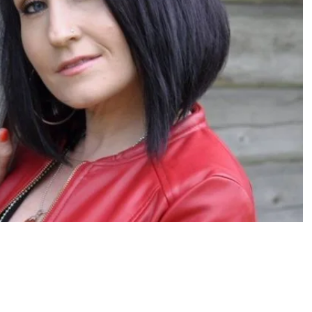
kiot uppoavat velkoihin –
duin ruoka-apuun”