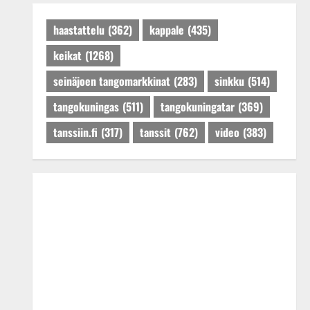
Päivitetty:27.4.2025
haastattelu
(362)
kappale
(435)
keikat
(1268)
seinäjoen tangomarkkinat
(283)
sinkku
(514)
tangokuningas
(511)
tangokuningatar
(369)
tanssiin.fi
(317)
tanssit
(762)
video
(383)