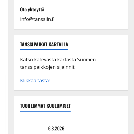
Ota yhteyttä
info@tanssiin.fi
TANSSIPAIKAT KARTALLA
Katso kätevästä kartasta Suomen
tanssipaikkojen sijainnit.
Klikkaa tästä!
TUOREIMMAT KUULUMISET
Sopiiko Edith Piaf tanssilavalle? Pirttijoki näyttää
mallia – video
6.8.2026