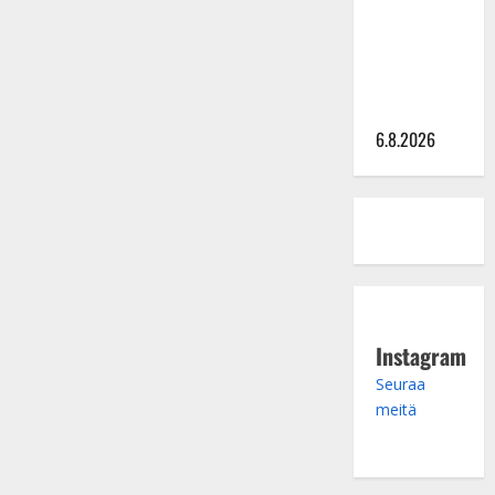
julkkikset
julki: Anna
Hanski
liitää tv-
parketilla
6.8.2026
Instagram
Seuraa
meitä