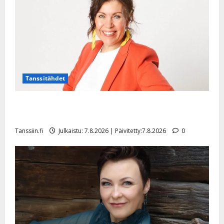
l
e
i
s
o
k
i
i
Tanssitähdet
t
o
TTK-tähti Anna Hanski rakastaa tanssia – suru
s
tyttären syövästä painaa
Tanssiin.fi
Tanssiin.fi
Julkaistu: 7.8.2026 | Päivitetty:7.8.2026
0
Julkaistu:
27.4.2025
|
Päivitetty: