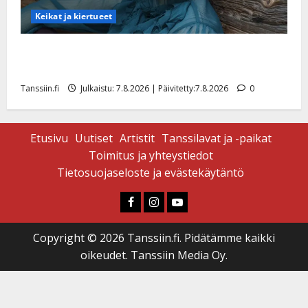
Keikat ja kiertueet
Maikilta pysäyttävä ulostulo: ”Elämä toi eteeni
sellaisen yllätyksen…”
Tanssiin.fi
Julkaistu: 7.8.2026 | Päivitetty:7.8.2026
0
Etusivu
Uutiset
Artistit
Tanssilavat ja -paikat
Toimitus ja yhteystiedot
Tietosuojaseloste ja evästekäytäntö
Faceboook
Instagram
Youtube
Copyright © 2026 Tanssiin.fi. Pidätämme kaikki
oikeudet. Tanssiin Media Oy.