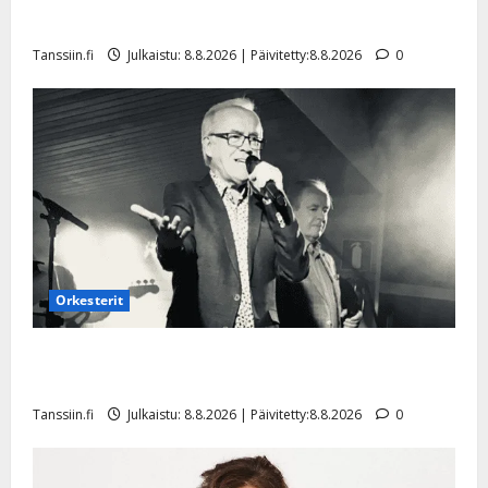
a
t
Päivitetty:
e
Tangokuningatar Raija Mäntyniemi: matka tyssäsi
n
r
o
Tanssiin.fi
Julkaistu: 8.8.2026 | Päivitetty:8.8.2026
0
t
i
k
i
…
o
n
”
o
a
s
Tanssiin.fi
h
t
ä
Julkaistu:
e
i
20.8.2025
Tanssiin.fi
t
|
Päivitetty:
ä
Julkaistu:
ä
17.8.2025
n
Orkesterit
|
–
Päivitetty:
D
Matti Ruohonen viettää taas synttäreitään täydessä
a
hiljaisuudessa – tämä on tilanne nyt
n
Tanssiin.fi
Julkaistu: 8.8.2026 | Päivitetty:8.8.2026
0
n
y
l