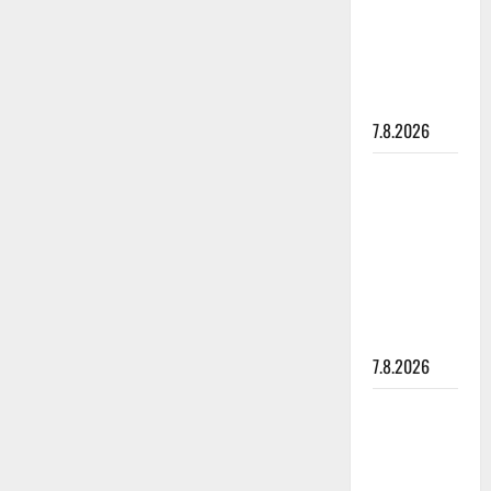
suru
tyttären
syövästä
painaa
7.8.2026
Maikilta
pysäyttävä
ulostulo:
”Elämä toi
eteeni
sellaisen
yllätyksen…”
7.8.2026
Tanssii
tähtien
kanssa -