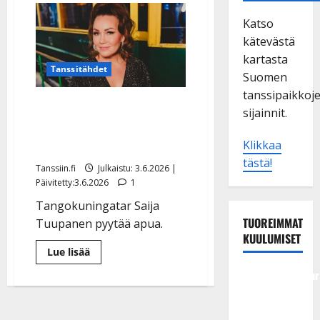
Katso
kätevästä
kartasta
Tanssitähdet
Suomen
tanssipaikkoj
Saija Tuupanen julkaisi
sijainnit.
etsintäkuulutuksen –
syynä hurjat huijaukset
Klikkaa
tästä!
Tanssiin.fi
Julkaistu: 3.6.2026 |
Päivitetty:3.6.2026
1
Tangokuningatar Saija
TUOREIMMAT
Tuupanen pyytää apua.
KUULUMISET
Lue
Lue lisää
lisää
aiheesta
Tangokuningatar
Saija
Tuupanen
Raija
julkaisi
Mäntyniemi:
etsintäkuulutuksen