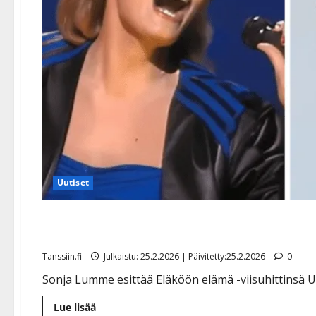
Uutiset
Yllätys: Sonja Lumme esii
Tanssiin.fi
Julkaistu: 25.2.2026 | Päivitetty:25.2.2026
0
Sonja Lumme esittää Eläköön elämä -viisuhittinsä U
Lue
Lue lisää