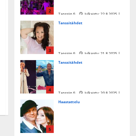
tanssikeikan Särkässä
2
Tanssiin.fi
Julkaistu: 22.8.2025 |
Päivitetty:22.8.2025
Tanssitähdet
Heidi Pakarisen ja Mika
Pohjosen tytär kilpailee
missikisoissa
3
Tanssiin.fi
Julkaistu: 21.8.2025 |
Päivitetty:22.8.2025
Tanssitähdet
Tämä Ile Vainion runo Katri
Helenasta paisui hitiksi: ”Voi
tule Katri…”
4
Tanssiin.fi
Julkaistu: 20.8.2025 |
Päivitetty:22.8.2025
Haastattelu
Huikea rakkaustarina!
Dimitri Keiski ja Katja
juhlivat pian tinahäitään –
5
Dannylle iso kiitos