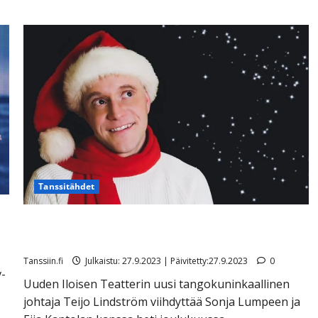
Tanssitähdet
Teijo Lindström aloittaa UIT:n johtajana joulushown
kera – luottaa taloustaitoihinsa
Tanssiin.fi
Julkaistu: 27.9.2023 | Päivitetty:27.9.2023
0
v-
Uuden Iloisen Teatterin uusi tangokuninkaallinen
johtaja Teijo Lindström viihdyttää Sonja Lumpeen ja