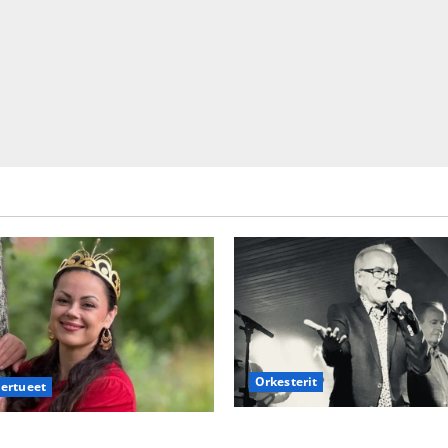
Orkesterit
iertueet
Matti Ruohonen viettää taas
atar Raija Mäntyniemi: