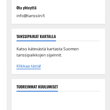
Ota yhteyttä
info@tanssiin.fi
TANSSIPAIKAT KARTALLA
Katso kätevästä kartasta Suomen
tanssipaikkojen sijainnit.
Klikkaa tästä!
TUOREIMMAT KUULUMISET
Esko Rahkonen olisi täyttänyt 90 vuotta – Arto
Rahkonen kävi haudalla ja kertoo iskelmälegendan