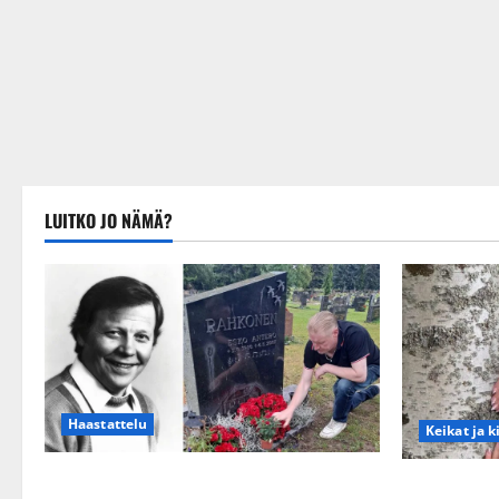
LUITKO JO NÄMÄ?
Haastattelu
Keikat ja k
Esko Rahkonen olisi täyttänyt 90 vuotta
Tangokuning