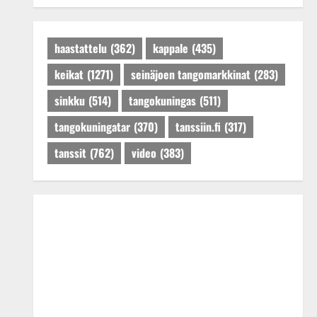
Tanssiin.fi
Julkaistu: 27.4.2025 |
Päivitetty:27.4.2025
haastattelu
(362)
kappale
(435)
keikat
(1271)
seinäjoen tangomarkkinat
(283)
sinkku
(514)
tangokuningas
(511)
tangokuningatar
(370)
tanssiin.fi
(317)
tanssit
(762)
video
(383)