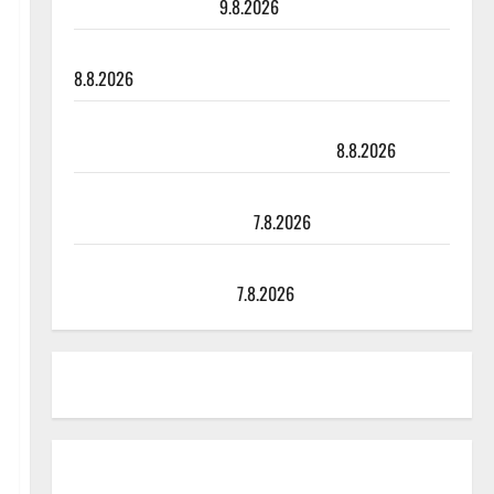
viimeisistä vuosista
9.8.2026
Tangokuningatar Raija Mäntyniemi: matka tyssäsi
8.8.2026
Matti Ruohonen viettää taas synttäreitään täydessä
hiljaisuudessa – tämä on tilanne nyt
8.8.2026
TTK-tähti Anna Hanski rakastaa tanssia – suru
tyttären syövästä painaa
7.8.2026
Maikilta pysäyttävä ulostulo: ”Elämä toi eteeni
sellaisen yllätyksen…”
7.8.2026