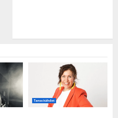
Tanssitähdet
TTK-tähti Anna Hanski rakastaa tanssia –