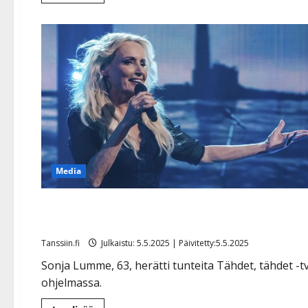
lisää
aiheesta
Yllätys:
Sonja
Lumme
esiintyy
UMK-
finaalissa
Media
Sonja Lumpeen tv-tulkinta Myrskyluodon Maijasta
jakoi katsojat: ”Tää oli tylsä”
Tanssiin.fi
Julkaistu: 5.5.2025 | Päivitetty:5.5.2025
Sonja Lumme, 63, herätti tunteita Tähdet, tähdet -t
ohjelmassa.