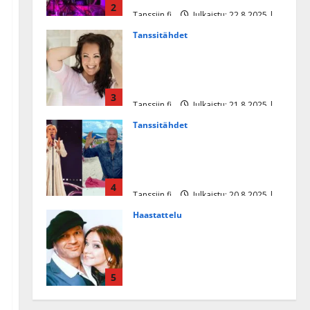
2
Tanssiin.fi
Julkaistu: 22.8.2025 |
Päivitetty:22.8.2025
Tanssitähdet
Heidi Pakarisen ja Mika
Pohjosen tytär kilpailee
missikisoissa
3
Tanssiin.fi
Julkaistu: 21.8.2025 |
Päivitetty:22.8.2025
Tanssitähdet
Tämä Ile Vainion runo Katri
Helenasta paisui hitiksi: ”Voi
tule Katri…”
4
Tanssiin.fi
Julkaistu: 20.8.2025 |
Päivitetty:22.8.2025
Haastattelu
Huikea rakkaustarina!
Dimitri Keiski ja Katja
juhlivat pian tinahäitään –
5
Dannylle iso kiitos
Tanssiin.fi
Julkaistu: 27.4.2025 |