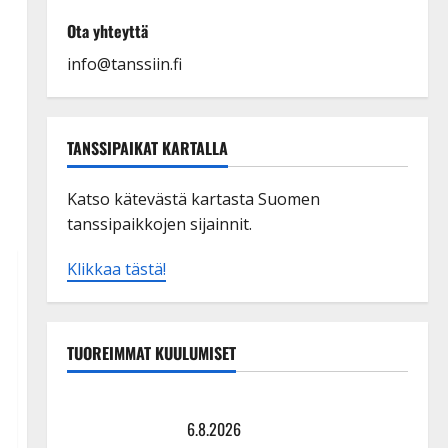
Ota yhteyttä
info@tanssiin.fi
TANSSIPAIKAT KARTALLA
Katso kätevästä kartasta Suomen
tanssipaikkojen sijainnit.
Klikkaa tästä!
TUOREIMMAT KUULUMISET
Tanssii tähtien kanssa -julkkikset julki: Anna Hanski
liitää tv-parketilla
6.8.2026