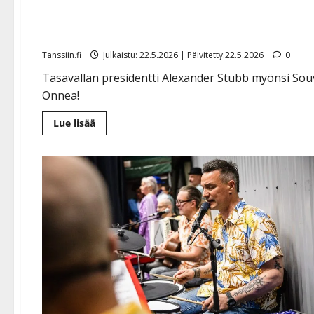
sytytti sikarin
Tanssiin.fi
Julkaistu: 22.5.2026 | Päivitetty:22.5.2026
0
Tasavallan presidentti Alexander Stubb myönsi Sou
Onnea!
Lue
Lue lisää
lisää
aiheesta
Lasse
Hoikka
sai
musiikkineuvoksen
arvonimen
–
sytytti
sikarin