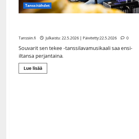
Tanssitähdet
Janne Raappana tähdittää Souvarit-musikaalia –
paljastaa nyt lempikappaleensa
Tanssiin.fi
Julkaistu: 22.5.2026 | Päivitetty:22.5.2026
0
Souvarit sen tekee -tanssilavamusikaali saa ensi-
iltansa perjantaina.
Lue
Lue lisää
lisää
aiheesta
Janne
Raappana
tähdittää
Souvarit-
musikaalia
–
paljastaa
nyt
lempikappaleensa