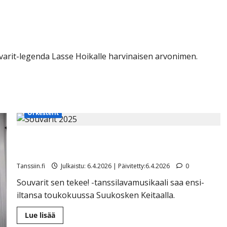
varit-legenda Lasse Hoikalle harvinaisen arvonimen.
Orkesterit
Iloinen uutinen: Souvarit teatterilavalle – Lasse
Hoikka antoi siunauksensa
Tanssiin.fi
Julkaistu: 6.4.2026 | Päivitetty:6.4.2026
0
Souvarit sen tekee! -tanssilavamusikaali saa ensi-
iltansa toukokuussa Suukosken Keitaalla.
Lue
Lue lisää
lisää