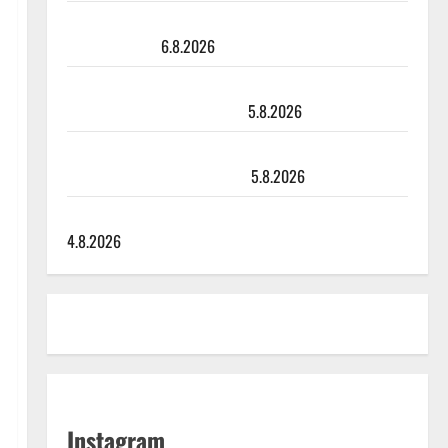
Sopiiko Edith Piaf tanssilavalle? Pirttijoki näyttää
mallia – video
6.8.2026
Leif Lindeman levytti: ”Kuvaa osuvasti uraani
pikkupojasta näihin päiviin”
5.8.2026
Jukka Hallikainen, 50, liikuttuu lapsenlapsistaan –
uusi laulu koskettaa syvältä
5.8.2026
Saija Tuupanen ei toivu – lääkäri: ”Vaakatasoon”
4.8.2026
Instagram