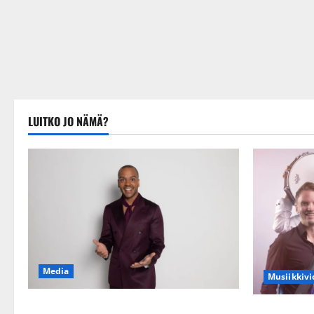
LUITKO JO NÄMÄ?
Media
Musiikkivi
Tanssii tähtien kanssa -julkkikset julki:
Sopiiko Edit