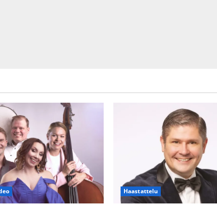
deo
Haastattelu
h Piaf tanssilavalle?
Leif Lindeman levytti: ”Kuvaa