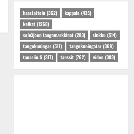
Päivitetty:27.4.2025
haastattelu
(362)
kappale
(435)
keikat
(1268)
seinäjoen tangomarkkinat
(283)
sinkku
(514)
tangokuningas
(511)
tangokuningatar
(369)
tanssiin.fi
(317)
tanssit
(762)
video
(383)