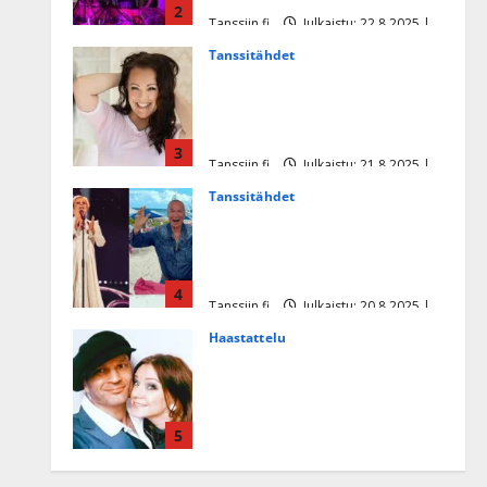
2
Tanssiin.fi
Julkaistu: 22.8.2025 |
Päivitetty:22.8.2025
Tanssitähdet
Heidi Pakarisen ja Mika
Pohjosen tytär kilpailee
missikisoissa
3
Tanssiin.fi
Julkaistu: 21.8.2025 |
Päivitetty:22.8.2025
Tanssitähdet
Tämä Ile Vainion runo Katri
Helenasta paisui hitiksi: ”Voi
tule Katri…”
4
Tanssiin.fi
Julkaistu: 20.8.2025 |
Päivitetty:22.8.2025
Haastattelu
Huikea rakkaustarina!
Dimitri Keiski ja Katja
juhlivat pian tinahäitään –
5
Dannylle iso kiitos
Tanssiin.fi
Julkaistu: 27.4.2025 |