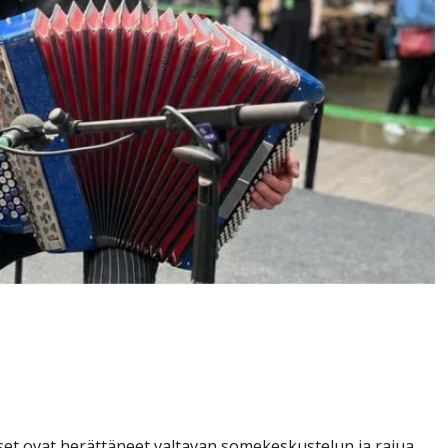
itusten tekijä rikkoo
kkaansa”
t ovat herättäneet valtavan somekeskustelun ja rajua