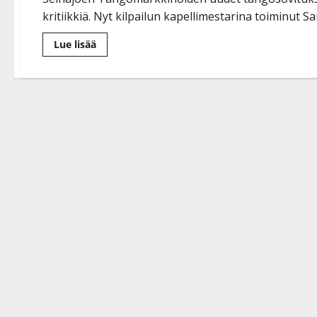
kritiikkiä. Nyt kilpailun kapellimestarina toiminut Sa
Lue
Lue lisää
lisää
aiheesta
Tangomarkkinoiden
kohusovitusten
tekijä
rikkoo
hiljaisuuden:
”Ei
pidä
paikkaansa”