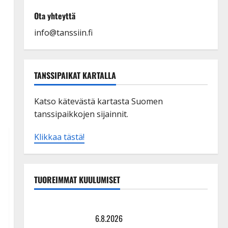
Ota yhteyttä
info@tanssiin.fi
TANSSIPAIKAT KARTALLA
Katso kätevästä kartasta Suomen
tanssipaikkojen sijainnit.
Klikkaa tästä!
TUOREIMMAT KUULUMISET
Tanssii tähtien kanssa -julkkikset julki: Anna Hanski
liitää tv-parketilla
6.8.2026