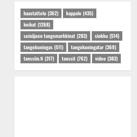
Päivitetty:27.4.2025
haastattelu
(362)
kappale
(435)
keikat
(1268)
seinäjoen tangomarkkinat
(283)
sinkku
(514)
tangokuningas
(511)
tangokuningatar
(369)
tanssiin.fi
(317)
tanssit
(762)
video
(383)