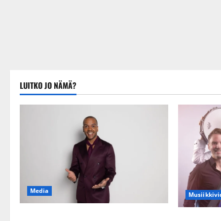
LUITKO JO NÄMÄ?
Media
Musiikkivi
Tanssii tähtien kanssa -julkkikset julki:
Sopiiko Edit