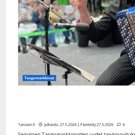
Tangomarkkinat
Tangomarkkinoiden kohusov
hiljaisuuden: ”Ei pidä pai
Tanssiin.fi
Julkaistu: 27.5.2026 | Päivitetty:27.5.2026
6
Seinäjoen Tangomarkkinoiden uudet tangosovitukse