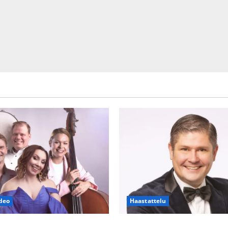
deo
Haastattelu
h Piaf tanssilavalle?
Leif Lindeman levytti: ”Kuvaa