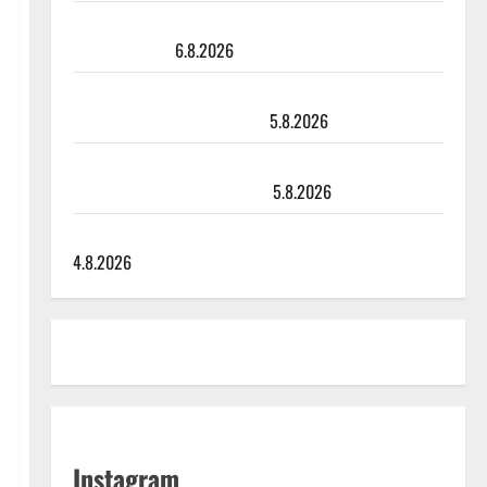
Sopiiko Edith Piaf tanssilavalle? Pirttijoki näyttää
mallia – video
6.8.2026
Leif Lindeman levytti: ”Kuvaa osuvasti uraani
pikkupojasta näihin päiviin”
5.8.2026
Jukka Hallikainen, 50, liikuttuu lapsenlapsistaan –
uusi laulu koskettaa syvältä
5.8.2026
Saija Tuupanen ei toivu – lääkäri: ”Vaakatasoon”
4.8.2026
Instagram