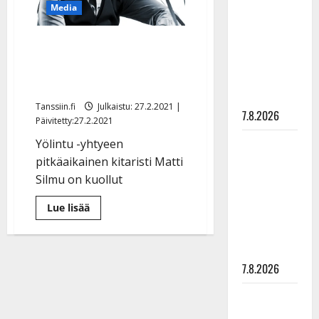
rakastaa
Media
tanssia –
Yölintu yhtyeen
suru
tyttären
perustajajäsen Matti
syövästä
Silmu on kuollut
painaa
Tanssiin.fi
Julkaistu: 27.2.2021 |
7.8.2026
Päivitetty:27.2.2021
Maikilta
Yölintu -yhtyeen
pysäyttävä
pitkäaikainen kitaristi Matti
ulostulo:
Silmu on kuollut
”Elämä toi
Lue
Lue lisää
eteeni
lisää
aiheesta
sellaisen
Yölintu
yhtyeen
yllätyksen…”
perustajajäsen
Matti
7.8.2026
Silmu
on
Tanssii
kuollut
tähtien