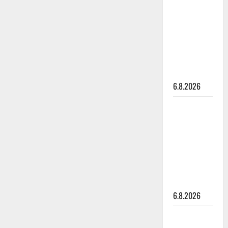
kanssa -
julkkikset
julki: Anna
Hanski
liitää tv-
parketilla
6.8.2026
Sopiiko
Edith Piaf
tanssilavalle?
Pirttijoki
näyttää
mallia –
video
6.8.2026
Leif