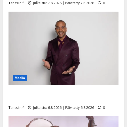
Tanssiin.fi
Julkaistu: 7.8.2026 | Päivitetty:7.8.2026
0
n
y
l
l
e
i
s
o
k
i
i
t
Media
o
s
Tanssii tähtien kanssa -julkkikset julki: Anna Hanski
Tanssiin.fi
liitää tv-parketilla
Julkaistu:
Tanssiin.fi
Julkaistu: 6.8.2026 | Päivitetty:6.8.2026
0
27.4.2025
|
Päivitetty: