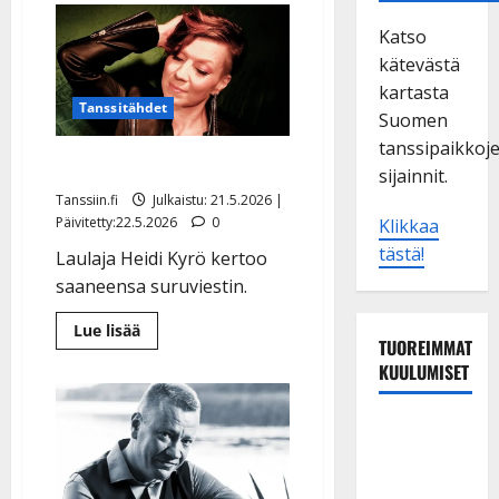
Katso
kätevästä
kartasta
Tanssitähdet
Suomen
tanssipaikkoj
Heidi Kyrö: suruviesti
sijainnit.
Tanssiin.fi
Julkaistu: 21.5.2026 |
Päivitetty:22.5.2026
0
Klikkaa
tästä!
Laulaja Heidi Kyrö kertoo
saaneensa suruviestin.
Lue
Lue lisää
lisää
TUOREIMMAT
aiheesta
KUULUMISET
Heidi
Kyrö:
suruviesti
TTK-tähti
Anna
Hanski