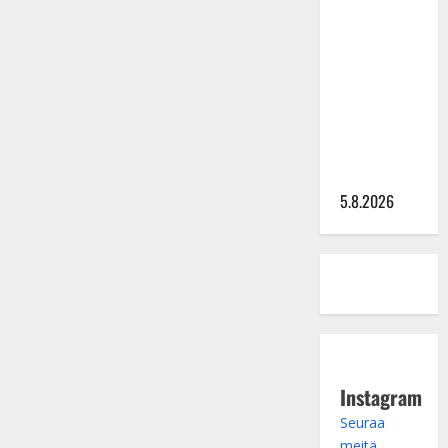
Lindeman
levytti:
”Kuvaa
osuvasti
uraani
pikkupojasta
näihin
päiviin”
5.8.2026
Instagram
Seuraa
meitä