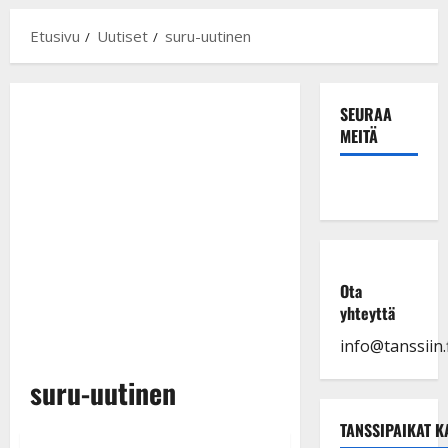
Etusivu
Uutiset
suru-uutinen
SEURAA
MEITÄ
Ota
yhteyttä
info@tanssiin.f
suru-uutinen
TANSSIPAIKAT K