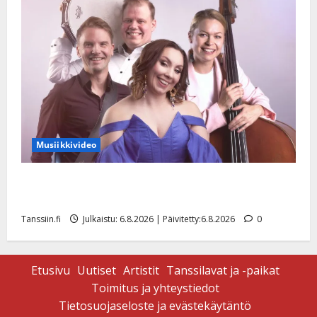
Musiikkivideo
Sopiiko Edith Piaf tanssilavalle? Pirttijoki näyttää
mallia – video
Tanssiin.fi
Julkaistu: 6.8.2026 | Päivitetty:6.8.2026
0
Etusivu
Uutiset
Artistit
Tanssilavat ja -paikat
Toimitus ja yhteystiedot
Tietosuojaseloste ja evästekäytäntö