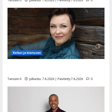
Tanssiin.fi
Julkaistu: 7.8.2026 | Päivitetty:7.8.2026
0
y
l
l
e
i
s
o
k
i
i
Keikat ja kiertueet
t
o
Maikilta pysäyttävä ulostulo: ”Elämä toi eteeni
s
sellaisen yllätyksen…”
Tanssiin.fi
Tanssiin.fi
Julkaistu: 7.8.2026 | Päivitetty:7.8.2026
0
Julkaistu:
27.4.2025
|
Päivitetty: