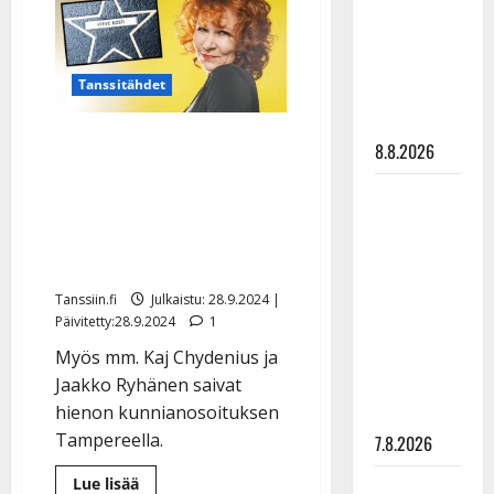
tähden
synttäreitään
Tampereen
kadulle
täydessä
–
hiljaisuudessa
myös
Dallapé
Tanssitähdet
– tämä on
ikuistettiin
tilanne nyt
Toivo Kärki, Virve Rosti ja
8.8.2026
Pave Maijanen saivat
TTK-tähti
tähden Tampereen
Anna
kadulle – ”korvaa
Hanski
hautakivenkin”
rakastaa
Tanssiin.fi
Julkaistu: 28.9.2024 |
tanssia –
Päivitetty:28.9.2024
1
suru
Myös mm. Kaj Chydenius ja
tyttären
Jaakko Ryhänen saivat
syövästä
hienon kunnianosoituksen
painaa
Tampereella.
7.8.2026
Lue
Lue lisää
Maikilta