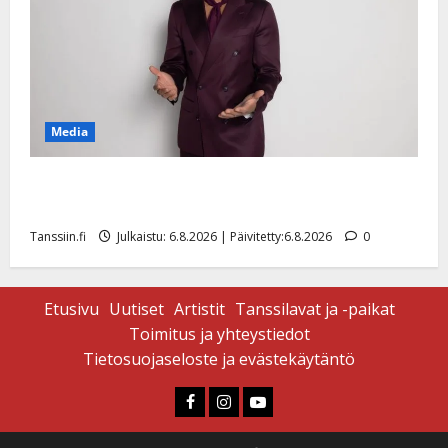
Media
Tanssii tähtien kanssa -julkkikset julki: Anna Hanski
liitää tv-parketilla
Tanssiin.fi
Julkaistu: 6.8.2026 | Päivitetty:6.8.2026
0
Etusivu
Uutiset
Artistit
Tanssilavat ja -paikat
Toimitus ja yhteystiedot
Tietosuojaseloste ja evästekäytäntö
Faceboook
Instagram
Youtube