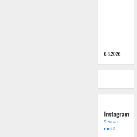
Sopiiko
Edith Piaf
tanssilavalle?
Pirttijoki
näyttää
mallia –
video
6.8.2026
Instagram
Seuraa
meitä