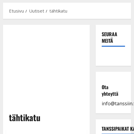
Etusivu
Uutiset
tähtikatu
SEURAA
MEITÄ
Ota
yhteyttä
info@tanssiin.f
tähtikatu
TANSSIPAIKAT K