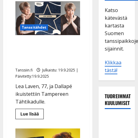
Katso
kätevästä
kartasta
Tanssitähdet
Suomen
tanssipaikkoj
Lea Laven sai tähden
sijainnit.
Tampereen kadulle –
myös Dallapé ikuistettiin
Klikkaa
tästä!
Tanssiin.fi
Julkaistu: 19.9.2025 |
Päivitetty:19.9.2025
Lea Laven, 77, ja Dallapé
ikuistettiin Tampereen
TUOREIMMAT
Tähtikadulle.
KUULUMISET
Lue
Lue lisää
lisää
Matti
aiheesta
Ruohonen
Lea
Laven
viettää taas
sai