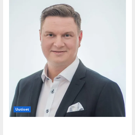
Uutiset
Jukka Hallikainen, 50, liikuttuu lapsenlapsistaan –
uusi laulu koskettaa syvältä