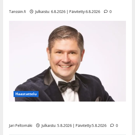
l
mallia – video
e
Tanssiin.fi
Julkaistu: 6.8.2026 | Päivitetty:6.8.2026
0
i
s
o
k
i
i
t
o
s
Tanssiin.fi
Julkaistu:
27.4.2025
Haastattelu
|
Päivitetty:
Leif Lindeman levytti: ”Kuvaa osuvasti uraani
pikkupojasta näihin päiviin”
Jari Peltomäki
Julkaistu: 5.8.2026 | Päivitetty:5.8.2026
0