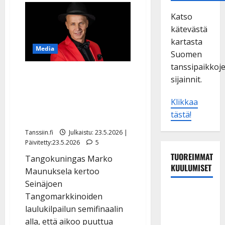
Katso
kätevästä
kartasta
Media
Suomen
tanssipaikkoj
Yle: Marko Maunuksela
sijainnit.
sai tappouhkauksia
tangotuomaroinnista –
Klikkaa
tästä!
teki tiukan päätöksen
Tanssiin.fi
Julkaistu: 23.5.2026 |
Päivitetty:23.5.2026
5
TUOREIMMAT
Tangokuningas Marko
KUULUMISET
Maunuksela kertoo
Seinäjoen
Tanssii
Tangomarkkinoiden
tähtien
laulukilpailun semifinaalin
kanssa -
alla, että aikoo puuttua