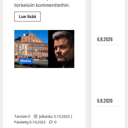
julkkikset
törkeisiin kommentteihin.
julki: Anna
Lue
Lue lisää
Hanski
lisää
aiheesta
liitää tv-
Yle:
parketilla
Marko
Maunuksela
6.8.2026
sai
tappouhkauksia
tangotuomaroinnista
Sopiiko
–
teki
Edith Piaf
tiukan
Media
päätöksen
tanssilavalle?
Pirttijoki
Yle: Verkatehtaan
näyttää
pomolle tappouhkausia
mallia –
Jari Sillanpään
video
joulukonsertin
6.8.2026
perumisesta
Leif
Tanssiin.fi
Julkaistu: 5.10.2023 |
Lindeman
Päivitetty:5.10.2023
0
levytti: