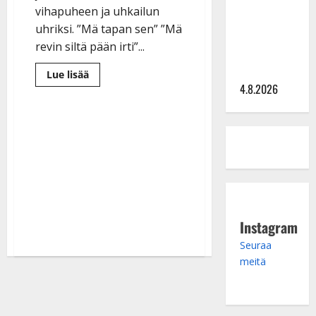
Saija
vihapuheen ja uhkailun
Tuupanen ei
uhriksi. ”Mä tapan sen” ”Mä
toivu –
revin siltä pään irti”...
lääkäri:
”Vaakatasoon”
Lue
Lue lisää
lisää
4.8.2026
aiheesta
Uhkailija
vainoaa
Aki
Samulia:
”Mä
tapan
sut!”
Instagram
Seuraa
meitä