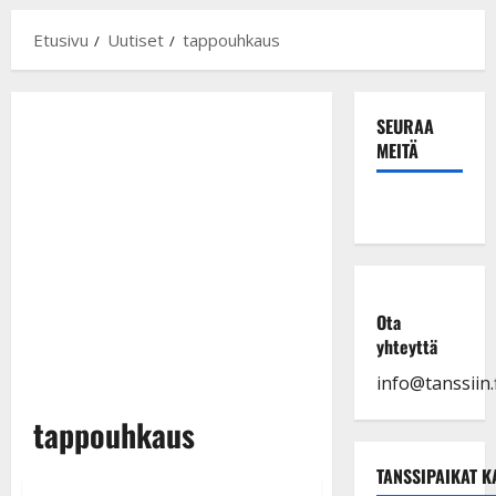
Etusivu
Uutiset
tappouhkaus
SEURAA
MEITÄ
Ota
yhteyttä
info@tanssiin.f
tappouhkaus
TANSSIPAIKAT K