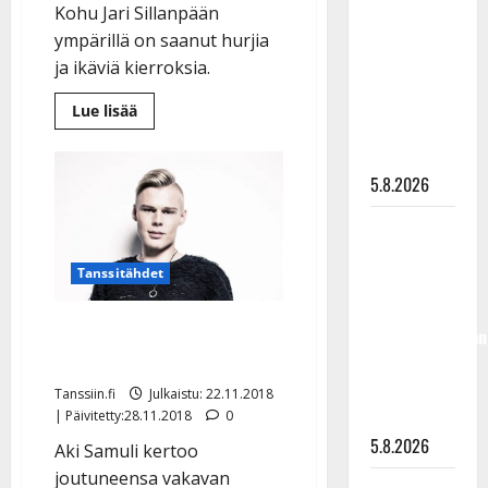
Kohu Jari Sillanpään
”Kuvaa
ympärillä on saanut hurjia
osuvasti
ja ikäviä kierroksia.
uraani
pikkupojasta
Lue
Lue lisää
lisää
näihin
aiheesta
päiviin”
Yle:
Verkatehtaan
5.8.2026
pomolle
tappouhkausia
Jari
Jukka
Sillanpään
joulukonsertin
Hallikainen,
perumisesta
Tanssitähdet
50,
liikuttuu
Uhkailija vainoaa Aki
lapsenlapsistaan
Samulia: ”Mä tapan sut!”
– uusi laulu
koskettaa
Tanssiin.fi
Julkaistu: 22.11.2018
syvältä
| Päivitetty:28.11.2018
0
5.8.2026
Aki Samuli kertoo
joutuneensa vakavan