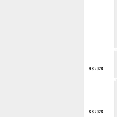
jäähyväiset
täyttänyt
90 vuotta –
Arto
Rahkonen
kävi
haudalla ja
kertoo
iskelmälegenda
viimeisistä
vuosista
9.8.2026
Tangokuningatar
Raija
Mäntyniemi:
matka
tyssäsi
8.8.2026