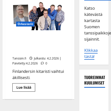
Katso
kätevästä
kartasta
Orkesterit
Suomen
tanssipaikkoj
Finlanders-orkesterissa
sijainnit.
muutos: haikeat
jäähyväiset
Klikkaa
tästä!
Tanssiin.fi
Julkaistu: 4.2.2026 |
Päivitetty:4.2.2026
0
Finlandersin kitaristi vaihtui
TUOREIMMAT
äkillisesti.
KUULUMISET
Lue
Lue lisää
lisää
aiheesta
Esko
Finlanders-
orkesterissa
Rahkonen
muutos:
olisi
haikeat