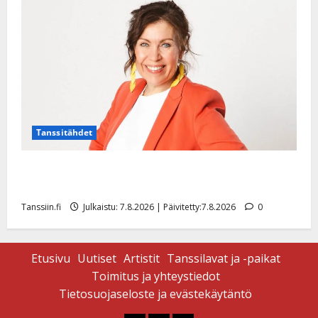
|
Päivitetty:
Tanssitähdet
TTK-tähti Anna Hanski rakastaa tanssia – suru
tyttären syövästä painaa
Tanssiin.fi
Julkaistu: 7.8.2026 | Päivitetty:7.8.2026
0
Etusivu
Uutiset
Artistit
Tanssilavat ja -paikat
Toimitus ja yhteystiedot
Tietosuojaseloste ja evästekäytäntö