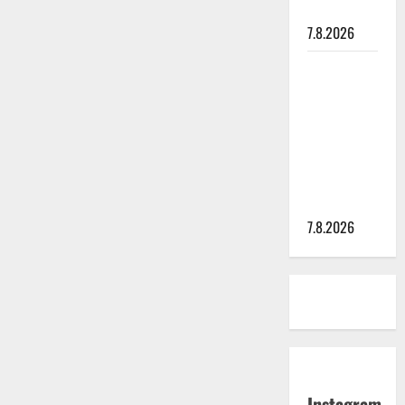
painaa
7.8.2026
Maikilta
pysäyttävä
ulostulo:
”Elämä toi
eteeni
sellaisen
yllätyksen…”
7.8.2026
Instagram