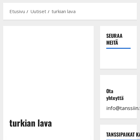
Etusivu
Uutiset
turkian lava
SEURAA
MEITÄ
Ota
yhteyttä
info@tanssiin.f
turkian lava
TANSSIPAIKAT K