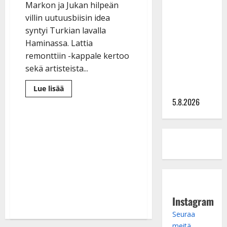
Lindeman
Markon ja Jukan hilpeän
levytti:
villin uutuusbiisin idea
”Kuvaa
syntyi Turkian lavalla
osuvasti
Haminassa. Lattia
uraani
remonttiin -kappale kertoo
pikkupojasta
sekä artisteista...
näihin
päiviin”
Lue
Lue lisää
lisää
5.8.2026
aiheesta
Markon
ja
Jukan
kesäbiisi
syntyi
tanssilavan
villin
tunnelman
innoittamana
–
kuuntele
Instagram
Seuraa
meitä