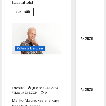
haastattelu!
rakastaa
tanssia –
Lue
Lue lisää
suru
lisää
aiheesta
tyttären
Jukka
Hallikainen
syövästä
viettää
100-
painaa
vuotisjuhlia
7.8.2026
–
kutsuu
kaikki
Maikilta
tanssilavalle
Keikat ja kiertueet
synttäreille
pysäyttävä
ulostulo:
Marko Maunukselan
”Elämä toi
epäonninen juhannus:
eteeni
”Kissa kainaloon ja
sellaisen
taksilla kotiin”
yllätyksen…”
Tanssiin.fi
Julkaistu: 23.6.2024 |
7.8.2026
Päivitetty:23.6.2024
0
Tanssii
Marko Maunukselalle kävi
tähtien