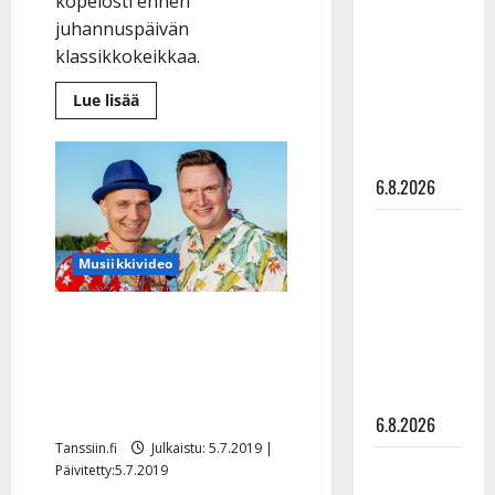
köpelösti ennen
kanssa -
juhannuspäivän
julkkikset
klassikkokeikkaa.
julki: Anna
Lue
Lue lisää
Hanski
lisää
liitää tv-
aiheesta
Marko
parketilla
Maunukselan
epäonninen
6.8.2026
juhannus:
”Kissa
kainaloon
Sopiiko
ja
taksilla
Edith Piaf
Musiikkivideo
kotiin”
tanssilavalle?
Pirttijoki
Markon ja Jukan kesäbiisi
näyttää
syntyi tanssilavan villin
mallia –
tunnelman innoittamana
video
– kuuntele
6.8.2026
Tanssiin.fi
Julkaistu: 5.7.2019 |
Leif
Päivitetty:5.7.2019