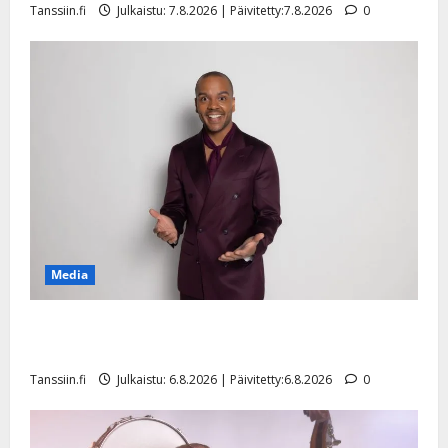
Tanssiin.fi
Julkaistu: 7.8.2026 | Päivitetty:7.8.2026
0
n
y
l
l
e
i
s
o
k
i
i
t
Media
o
s
Tanssii tähtien kanssa -julkkikset julki: Anna Hanski
Tanssiin.fi
liitää tv-parketilla
Julkaistu:
Tanssiin.fi
Julkaistu: 6.8.2026 | Päivitetty:6.8.2026
0
27.4.2025
|
Päivitetty: