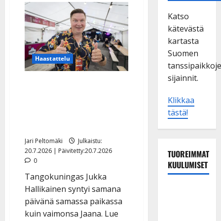
Katso
kätevästä
kartasta
Suomen
Haastattelu
tanssipaikkoj
sijainnit.
Jukka Hallikainen viettää
100-vuotisjuhlia – kutsuu
Klikkaa
kaikki tanssilavalle
tästä!
synttäreille
Jari Peltomäki
Julkaistu:
20.7.2026 | Päivitetty:20.7.2026
TUOREIMMAT
0
KUULUMISET
Tangokuningas Jukka
Hallikainen syntyi samana
TTK-tähti
päivänä samassa paikassa
Anna
kuin vaimonsa Jaana. Lue
Hanski