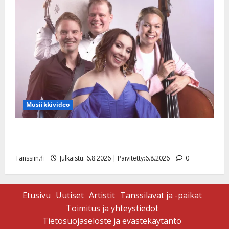
Musiikkivideo
Sopiiko Edith Piaf tanssilavalle? Pirttijoki näyttää
mallia – video
Tanssiin.fi
Julkaistu: 6.8.2026 | Päivitetty:6.8.2026
0
Etusivu
Uutiset
Artistit
Tanssilavat ja -paikat
Toimitus ja yhteystiedot
Tietosuojaseloste ja evästekäytäntö