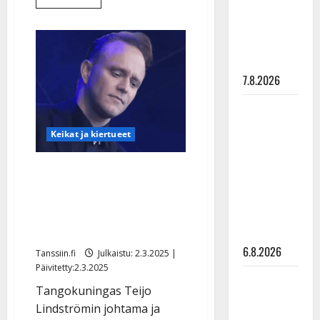
lisää
”Elämä toi
aiheesta
eteeni
Tangokuningas
Teijo
sellaisen
Lindström
yllättää:
yllätyksen…”
tuo
UIT:n
7.8.2026
linnaansa
Tanssii
tähtien
Keikat ja kiertueet
kanssa -
julkkikset
Mitä tapahtui UIT:lle?
julki: Anna
Teijo Lindström laulaa nyt
Hanski
Jeesuksena: ”Tippa
liitää tv-
linssissä”
parketilla
6.8.2026
Tanssiin.fi
Julkaistu: 2.3.2025 |
Päivitetty:2.3.2025
Sopiiko
Tangokuningas Teijo
Edith Piaf
Lindströmin johtama ja
tanssilavalle?