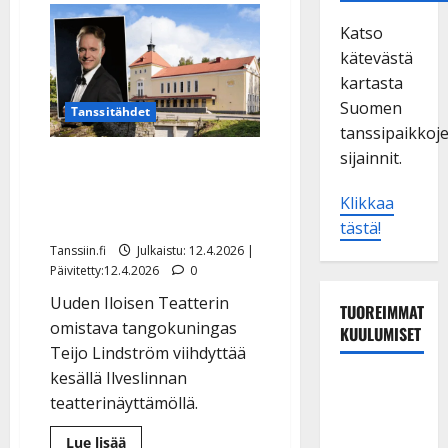
Katso
kätevästä
kartasta
Suomen
Tanssitähdet
tanssipaikkoj
sijainnit.
Tangokuningas Teijo
Lindström yllättää: tuo
Klikkaa
UIT:n linnaansa
tästä!
Tanssiin.fi
Julkaistu: 12.4.2026 |
Päivitetty:12.4.2026
0
Uuden Iloisen Teatterin
TUOREIMMAT
omistava tangokuningas
KUULUMISET
Teijo Lindström viihdyttää
kesällä Ilveslinnan
Maikilta
teatterinäyttämöllä.
pysäyttävä
ulostulo:
Lue
Lue lisää