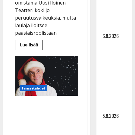
omistama Uusi Iloinen
Pirttijoki
Teatteri koki jo
näyttää
peruutusvaikeuksia, mutta
mallia –
laulaja iloitsee
video
pääsiäisroolistaan.
6.8.2026
Lue
Lue lisää
Leif
lisää
aiheesta
Lindeman
Mitä
tapahtui
levytti:
UIT:lle?
”Kuvaa
Teijo
Lindström
osuvasti
laulaa
nyt
uraani
Jeesuksena:
Tanssitähdet
”Tippa
pikkupojasta
linssissä”
näihin
Teijo Lindström aloittaa
päiviin”
UIT:n johtajana
5.8.2026
joulushown kera – luottaa
Jukka
taloustaitoihinsa