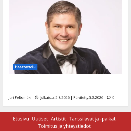
Haastattelu
Leif Lindeman levytti: ”Kuvaa osuvasti uraani
pikkupojasta näihin päiviin”
Jari Peltomäki
Julkaistu: 5.8.2026 | Päivitetty:5.8.2026
0
Etusivu
Uutiset
Artistit
Tanssilavat ja -paikat
Toimitus ja yhteystiedot