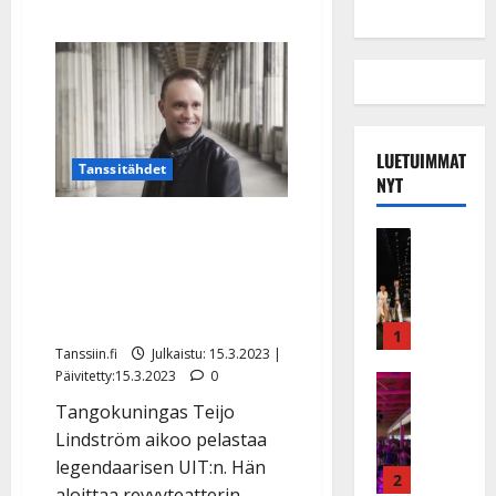
LUETUIMMAT
Tanssitähdet
NYT
Teijo Lindströmin huikea
Musiikkiv
yllätys – osti Uuden
H
u
Iloisen Teatterin:
i
”Unelmieni täyttymys”
k
1
Tanssiin.fi
Julkaistu: 15.3.2023 |
e
Päivitetty:15.3.2023
0
a
Keikat ja 
I
t
Tangokuningas Teijo
k
h
Lindström aikoo pelastaa
ä
y
legendaarisen UIT:n. Hän
v
v
2
aloittaa revyyteatterin