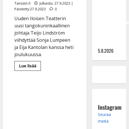
Hallikainen,
Tanssiin.fi
Julkaistu: 27.9.2023 |
50,
Päivitetty:27.9.2023
0
liikuttuu
Uuden Iloisen Teatterin
lapsenlapsistaan
uusi tangokuninkaallinen
– uusi laulu
johtaja Teijo Lindström
koskettaa
viihdyttää Sonja Lumpeen
syvältä
ja Eija Kantolan kanssa heti
5.8.2026
joulukuussa.
Lue
Lue lisää
lisää
aiheesta
Teijo
Lindström
aloittaa
UIT:n
johtajana
joulushown
kera
Instagram
–
luottaa
taloustaitoihinsa
Seuraa
meitä