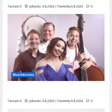
y
Tanssiin.fi
Julkaistu: 6.8.2026 | Päivitetty:6.8.2026
0
l
l
e
i
s
o
k
i
i
t
o
s
Musiikkivideo
Tanssiin.fi
Julkaistu:
Sopiiko Edith Piaf tanssilavalle? Pirttijoki näyttää
27.4.2025
mallia – video
|
Päivitetty:
Tanssiin.fi
Julkaistu: 6.8.2026 | Päivitetty:6.8.2026
0