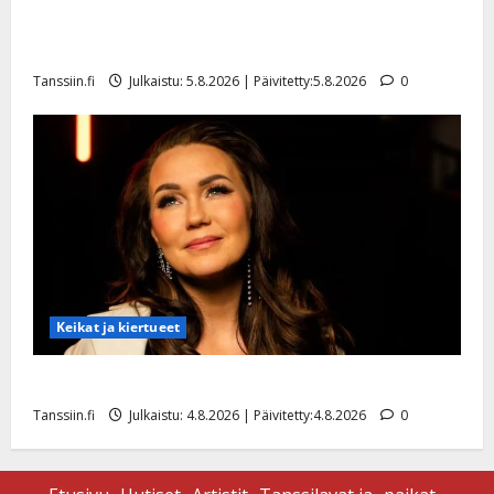
Jukka Hallikainen, 50, liikuttuu lapsenlapsistaan –
uusi laulu koskettaa syvältä
Tanssiin.fi
Julkaistu: 5.8.2026 | Päivitetty:5.8.2026
0
Keikat ja kiertueet
Saija Tuupanen ei toivu – lääkäri: ”Vaakatasoon”
Tanssiin.fi
Julkaistu: 4.8.2026 | Päivitetty:4.8.2026
0