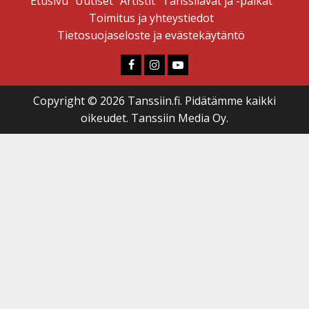
Etusivu
Uutiset
Artistit
Tanssilavat ja -paikat
Toimitus ja yhteystiedot
Tietosuojaseloste ja evästekäytäntö
Faceboook
Instagram
Youtube
Copyright © 2026 Tanssiin.fi. Pidätämme kaikki
oikeudet. Tanssiin Media Oy.