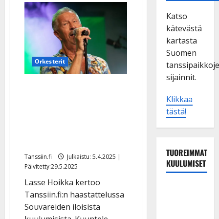
Katso
kätevästä
kartasta
Suomen
Orkesterit
tanssipaikkoj
sijainnit.
Lasse Hoikka täyttää 70:
Klikkaa
juhlalevy ja
tästä!
konserttikiertue – uusi
rakkauslaulu luo iloa ja
uskoa
TUOREIMMAT
Tanssiin.fi
Julkaistu: 5.4.2025 |
KUULUMISET
Päivitetty:29.5.2025
Lasse Hoikka kertoo
Sopiiko
Tanssiin.fi:n haastattelussa
Edith Piaf
Souvareiden iloisista
tanssilavalle?
kuulumisista. Kuuntele