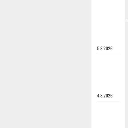
50,
liikuttuu
lapsenlapsistaan
– uusi laulu
koskettaa
syvältä
5.8.2026
Saija
Tuupanen ei
toivu –
lääkäri:
”Vaakatasoon”
4.8.2026
Ilari
Hämäläisen
tangomatkan