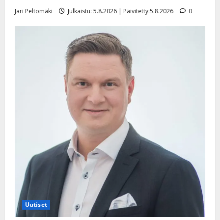
e
i
Jari Peltomäki
Julkaistu: 5.8.2026 | Päivitetty:5.8.2026
0
s
o
k
i
i
t
o
s
Tanssiin.fi
Julkaistu:
27.4.2025
|
Päivitetty:
Uutiset