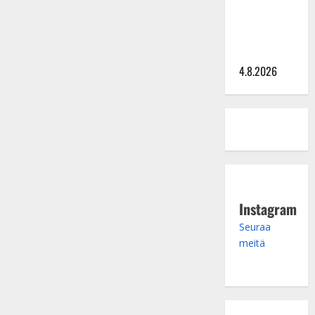
hinta: 10
000 eurolla
keikkoja
sivu suun
4.8.2026
Instagram
Seuraa
meitä