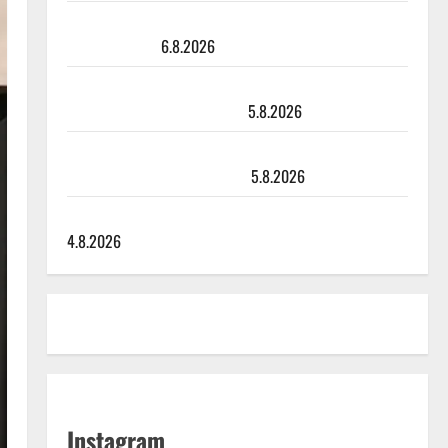
Sopiiko Edith Piaf tanssilavalle? Pirttijoki näyttää
mallia – video
6.8.2026
Leif Lindeman levytti: ”Kuvaa osuvasti uraani
pikkupojasta näihin päiviin”
5.8.2026
Jukka Hallikainen, 50, liikuttuu lapsenlapsistaan –
uusi laulu koskettaa syvältä
5.8.2026
Saija Tuupanen ei toivu – lääkäri: ”Vaakatasoon”
4.8.2026
Instagram