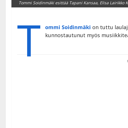
Tommi Soidinmäki esittää Tapani Kansaa, Elisa Lairikko 
T
ommi Soidinmäki
on tuttu laula
kunnostautunut myös musiikkiteat