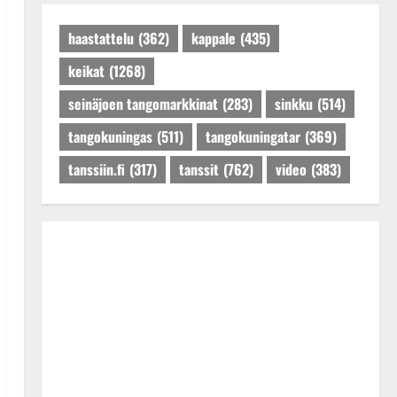
Päivitetty:27.4.2025
haastattelu
(362)
kappale
(435)
keikat
(1268)
seinäjoen tangomarkkinat
(283)
sinkku
(514)
tangokuningas
(511)
tangokuningatar
(369)
tanssiin.fi
(317)
tanssit
(762)
video
(383)