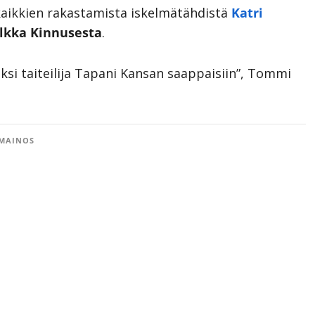
kaikkien rakastamista iskelmätähdistä
Katri
lkka Kinnusesta
.
aksi taiteilija Tapani Kansan saappaisiin”, Tommi
MAINOS