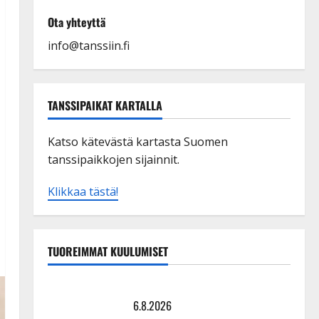
Ota yhteyttä
info@tanssiin.fi
TANSSIPAIKAT KARTALLA
Katso kätevästä kartasta Suomen
tanssipaikkojen sijainnit.
Klikkaa tästä!
TUOREIMMAT KUULUMISET
Tanssii tähtien kanssa -julkkikset julki: Anna Hanski
liitää tv-parketilla
6.8.2026