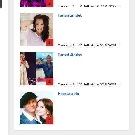
2
Tanssiin.fi
Julkaistu: 22.8.2025 |
Päivitetty:22.8.2025
Tanssitähdet
Heidi Pakarisen ja Mika
Pohjosen tytär kilpailee
missikisoissa
3
Tanssiin.fi
Julkaistu: 21.8.2025 |
Päivitetty:22.8.2025
Tanssitähdet
Tämä Ile Vainion runo Katri
Helenasta paisui hitiksi: ”Voi
tule Katri…”
4
Tanssiin.fi
Julkaistu: 20.8.2025 |
Päivitetty:22.8.2025
Haastattelu
Huikea rakkaustarina!
Dimitri Keiski ja Katja
juhlivat pian tinahäitään –
5
Dannylle iso kiitos
Tanssiin.fi
Julkaistu: 27.4.2025 |