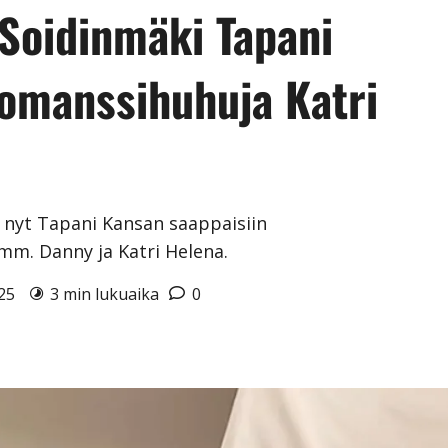
 Soidinmäki Tapani
romanssihuhuja Katri
nyt Tapani Kansan saappaisiin
m. Danny ja Katri Helena.
025
3 min lukuaika
0