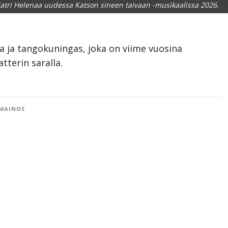
Katri Helenaa uudessa Katson sineen taivaan -musikaalissa 2026.
ja ja tangokuningas, joka on viime vuosina
terin saralla.
MAINOS