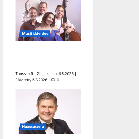
Musiikkivideo
Sopiiko Edith Piaf
tanssilavalle? Pirttijoki
näyttää mallia – video
Tanssiin.fi
Julkaistu: 6.8.2026 |
Päivitetty:6.8.2026
0
Haastattelu