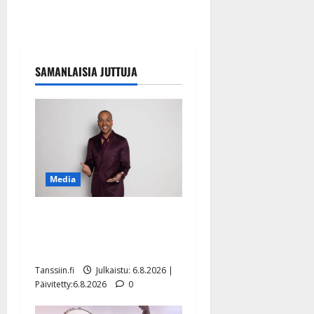
SAMANLAISIA JUTTUJA
Media
Tanssii tähtien kanssa -
julkkikset julki: Anna
Hanski liitää tv-parketilla
Tanssiin.fi
Julkaistu: 6.8.2026 |
Päivitetty:6.8.2026
0