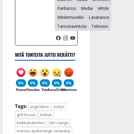
Paritanssi
Media
Viihde
Viihdemusiikki
Lavatanssi
Tanssiravintola
Televisio
MITÄ TUNTEITA JUTTU HERÄTTI?
0%
0%
0%
0%
0%
Ihana
Hauska
Vau
Surullinen
Vihainen
Tags:
argentiina
esitys
grill house
keikat
keikkakalenteri
let's tango
marcus ayala tango company