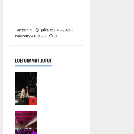
Ilari Hämäläisen
tangomatkan hinta: 10 000
eurolla keikkoja sivu suun
Tanssiin.fi
Julkaistu: 4.8.2026 |
Päivitetty:4.8.2026
0
LUETUIMMAT JUTUT
Huikeat
hyvästit!
Tommi
saatteli
Katri
1
Helenan
Ikävä
lavalta
sairauskohta
viimeisen
us: soittaja
kerran –