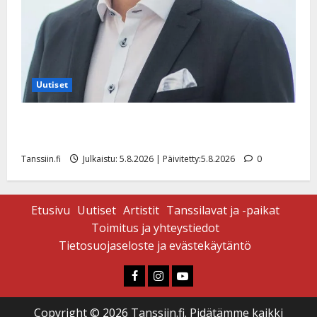
Uutiset
Jukka Hallikainen, 50, liikuttuu lapsenlapsistaan –
uusi laulu koskettaa syvältä
Tanssiin.fi
Julkaistu: 5.8.2026 | Päivitetty:5.8.2026
0
Etusivu
Uutiset
Artistit
Tanssilavat ja -paikat
Toimitus ja yhteystiedot
Tietosuojaseloste ja evästekäytäntö
Faceboook
Instagram
Youtube
Copyright © 2026 Tanssiin.fi. Pidätämme kaikki