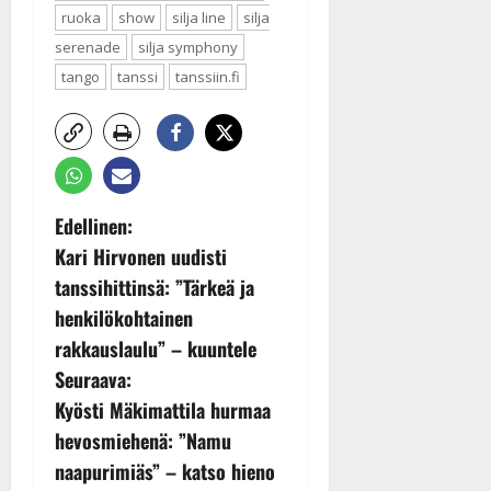
ruoka
show
silja line
silja
serenade
silja symphony
tango
tanssi
tanssiin.fi
P
Edellinen:
Kari Hirvonen uudisti
o
tanssihittinsä: ”Tärkeä ja
s
henkilökohtainen
rakkauslaulu” – kuuntele
t
Seuraava:
n
Kyösti Mäkimattila hurmaa
hevosmiehenä: ”Namu
a
naapurimiäs” – katso hieno