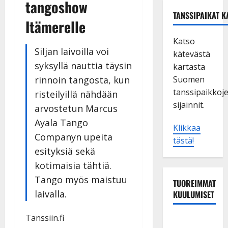
tangoshow
TANSSIPAIKAT K
Itämerelle
Katso
Siljan laivoilla voi
kätevästä
syksyllä nauttia täysin
kartasta
rinnoin tangosta, kun
Suomen
tanssipaikkoj
risteilyillä nähdään
sijainnit.
arvostetun Marcus
Ayala Tango
Klikkaa
Companyn upeita
tästä!
esityksiä sekä
kotimaisia tähtiä.
Tango myös maistuu
TUOREIMMAT
laivalla.
KUULUMISET
Tanssiin.fi
Tanssii