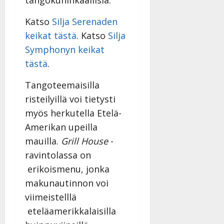
tangokuninkaallisia.
y
l
Katso
Silja Serenaden
l
keikat tästä
. Katso
Silja
e
i
Symphonyn keikat
s
tästä
.
o
k
Tangoteemaisilla
i
risteilyillä voi tietysti
i
myös herkutella Etelä-
t
o
Amerikan upeilla
s
mauilla.
Grill House
-
Tanssiin.fi
ravintolassa on
erikoismenu, jonka
Julkaistu:
27.4.2025
makunautinnon voi
|
viimeistelllä
Päivitetty:
eteläamerikkalaisilla