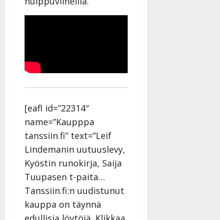
huippuviineillä.
[eafl id=”22314″
name=”Kaupppa
tanssiin.fi” text=”Leif
Lindemanin uutuuslevy,
Kyöstin runokirja, Saija
Tuupasen t-paita…
Tanssiin.fi:n uudistunut
kauppa on täynnä
edullisia löytöjä. Klikkaa