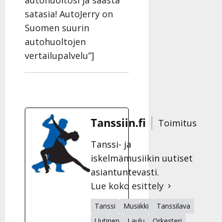
autohuoltosi ja säästä
satasia! AutoJerry on
Suomen suurin
autohuoltojen
vertailupalvelu”]
Tanssiin.fi
Toimitus
Tanssi- ja
iskelmämusiikin uutiset
asiantuntevasti.
Lue koko esittely
Tanssi
Musiikki
Tanssilava
Uutinen
Laulu
Orkesteri