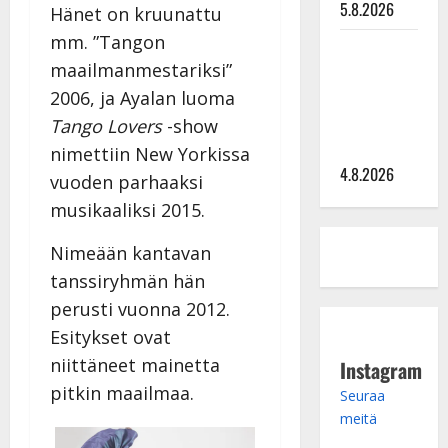
5.8.2026
Hänet on kruunattu
mm. ”Tangon
Saija
maailmanmestariksi”
Tuupanen ei
2006, ja Ayalan luoma
toivu –
lääkäri:
Tango Lovers
-show
”Vaakatasoon”
nimettiin New Yorkissa
4.8.2026
vuoden parhaaksi
musikaaliksi 2015.
Nimeään kantavan
tanssiryhmän hän
perusti vuonna 2012.
Esitykset ovat
niittäneet mainetta
Instagram
pitkin maailmaa.
Seuraa
meitä