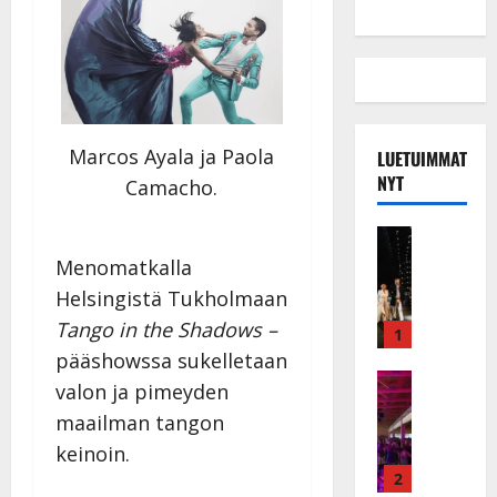
Marcos Ayala ja Paola
LUETUIMMAT
NYT
Camacho.
Musiikkiv
H
Menomatkalla
u
Helsingistä Tukholmaan
i
Tango in the Shadows –
k
1
e
pääshowssa sukelletaan
a
Keikat ja 
valon ja pimeyden
I
t
maailman tangon
k
h
ä
keinoin.
y
v
v
2