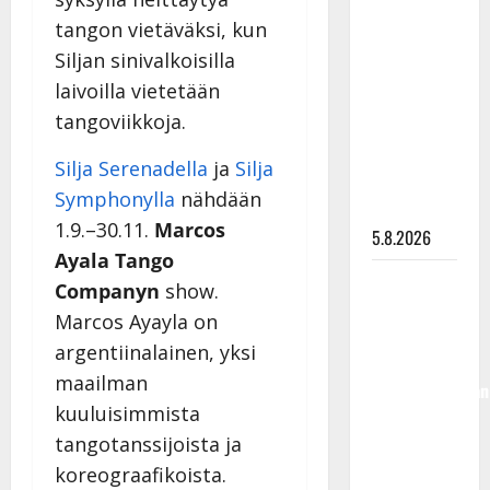
Lindeman
tangon vietäväksi, kun
levytti:
Siljan sinivalkoisilla
”Kuvaa
laivoilla vietetään
osuvasti
tangoviikkoja.
uraani
pikkupojasta
Silja Serenadella
ja
Silja
näihin
Symphonylla
nähdään
päiviin”
1.9.–30.11.
Marcos
5.8.2026
Ayala Tango
Jukka
Companyn
show.
Hallikainen,
Marcos Ayayla on
50,
argentiinalainen, yksi
liikuttuu
maailman
lapsenlapsistaan
kuuluisimmista
– uusi laulu
tangotanssijoista ja
koskettaa
syvältä
koreograafikoista.