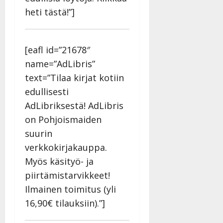
heti tästä!”]
[eafl id=”21678″
name=”AdLibris”
text=”Tilaa kirjat kotiin
edullisesti
AdLibriksestä! AdLibris
on Pohjoismaiden
suurin
verkkokirjakauppa.
Myös käsityö- ja
piirtämistarvikkeet!
Ilmainen toimitus (yli
16,90€ tilauksiin).”]