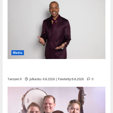
Media
Tanssii tähtien kanssa -julkkikset julki: Anna Hanski
liitää tv-parketilla
Tanssiin.fi
Julkaistu: 6.8.2026 | Päivitetty:6.8.2026
0