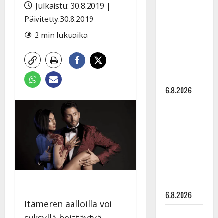
tähtien
Julkaistu: 30.8.2019 |
kanssa -
Päivitetty:30.8.2019
julkkikset
2 min lukuaika
julki: Anna
Hanski
liitää tv-
parketilla
6.8.2026
Sopiiko
Edith Piaf
tanssilavalle?
Pirttijoki
näyttää
mallia –
video
6.8.2026
Itämeren aalloilla voi
Leif
syksyllä heittäytyä