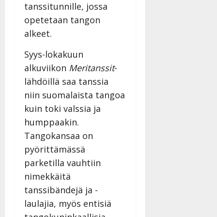
v
Julkaistu:
tanssitunnille, jossa
p
Päivitetty:
K
22.8.2025
i
i
opetetaan tangon
a
|
d
a
t
Päivitetty:
alkeet.
e
n
r
o
t
i
Syys-lokakuun
k
i
…
o
alkuviikon
Meritanssit
-
n
”
o
lähdöillä saa tanssia
a
s
Tanssiin.fi
h
niin suomalaista tangoa
t
ä
Julkaistu:
e
kuin toki valssia ja
i
20.8.2025
humppaakin.
Tanssiin.fi
t
|
Tangokansaa on
Päivitetty:
ä
Julkaistu:
ä
pyörittämässä
17.8.2025
n
|
parketilla vauhtiin
–
Päivitetty:
nimekkäitä
D
a
tanssibändejä ja -
n
laulajia, myös entisiä
n