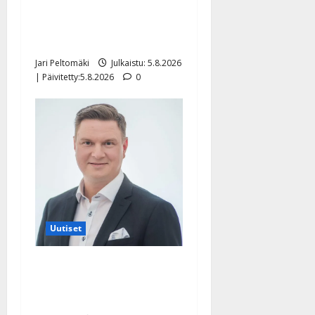
Leif Lindeman levytti:
”Kuvaa osuvasti uraani
pikkupojasta näihin päiviin”
Jari Peltomäki
Julkaistu: 5.8.2026
| Päivitetty:5.8.2026
0
Uutiset
Jukka Hallikainen, 50,
liikuttuu lapsenlapsistaan –
uusi laulu koskettaa syvältä