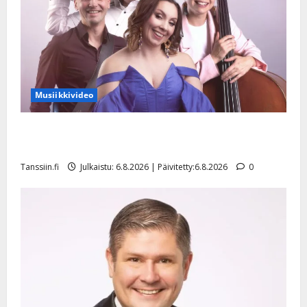
Musiikkivideo
Sopiiko Edith Piaf tanssilavalle? Pirttijoki näyttää
mallia – video
Tanssiin.fi
Julkaistu: 6.8.2026 | Päivitetty:6.8.2026
0