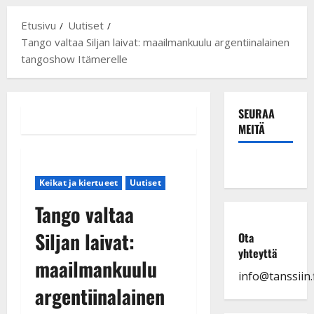
Etusivu
Uutiset
Tango valtaa Siljan laivat: maailmankuulu argentiinalainen
tangoshow Itämerelle
SEURAA
MEITÄ
Keikat ja kiertueet
Uutiset
Tango valtaa
Siljan laivat:
Ota
yhteyttä
maailmankuulu
info@tanssiin.f
argentiinalainen