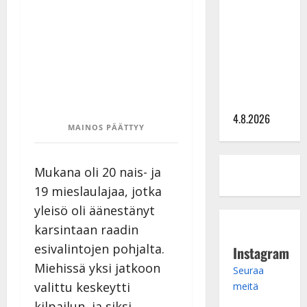
Hämäläisen
tangomatkan
hinta: 10
000 eurolla
keikkoja
sivu suun
4.8.2026
MAINOS PÄÄTTYY
Mukana oli 20 nais- ja
19 mieslaulajaa, jotka
yleisö oli äänestänyt
karsintaan raadin
esivalintojen pohjalta.
Instagram
Miehissä yksi jatkoon
Seuraa
valittu keskeytti
meitä
kilpailun, ja siksi