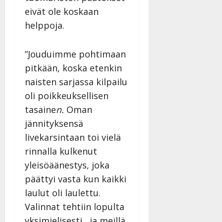
eivät ole koskaan
helppoja.
”Jouduimme pohtimaan
pitkään, koska etenkin
naisten sarjassa kilpailu
oli poikkeuksellisen
tasaine
n.
Oman
jännityksensä
livekarsintaan toi vielä
rinnalla kulkenut
yleisöäänestys, joka
päättyi vasta kun kaikki
laulut oli laulettu.
Valinnat tehtiin lopulta
yksimielisesti, ja meillä