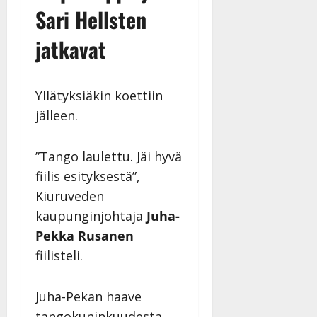
Sari Hellsten
jatkavat
Yllätyksiäkin koettiin
jälleen.
”Tango laulettu. Jäi hyvä
fiilis esityksestä”,
Kiuruveden
kaupunginjohtaja
Juha-
Pekka Rusanen
fiilisteli.
Juha-Pekan haave
tangokuninkuudesta