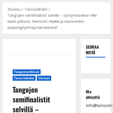
Etusivu
Tanssitähdet
Tangojen semifinalistit selvillä – syntymäsokea-Ville
lauloi jatkoon, Neitoset-Maikki ja Kiuruveden
kaupunginjohtaja karsiutuivat
SEURAA
MEITÄ
Tangomarkkinat
Tanssitähdet
Uutiset
Tangojen
Ota
semifinalistit
yhteyttä
info@tanssiin.f
selvillä –