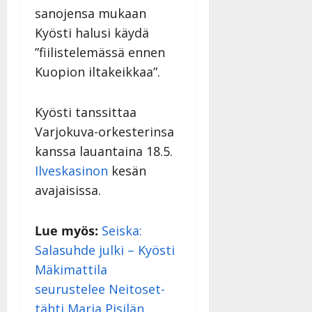
sanojensa mukaan
Kyösti halusi käydä
”fiilistelemässä ennen
Kuopion iltakeikkaa”.
Kyösti tanssittaa
Varjokuva-orkesterinsa
kanssa lauantaina 18.5.
Ilveskasinon
kesän
avajaisissa.
Lue myös:
Seiska:
Salasuhde julki – Kyösti
Mäkimattila
seurustelee Neitoset-
tähti Marja Pisilän