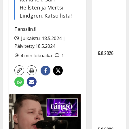
Sopiiko
Hellsten ja Mertsi
Edith Piaf
Lindgren. Katso lista!
tanssilavalle?
Pirttijoki
Tanssiin.fi
näyttää
Julkaistu: 18.5.2024 |
mallia –
video
Päivitetty:18.5.2024
6.8.2026
4 min lukuaika
1
Leif
Lindeman
levytti:
”Kuvaa
osuvasti
uraani
pikkupojasta
näihin
päiviin”