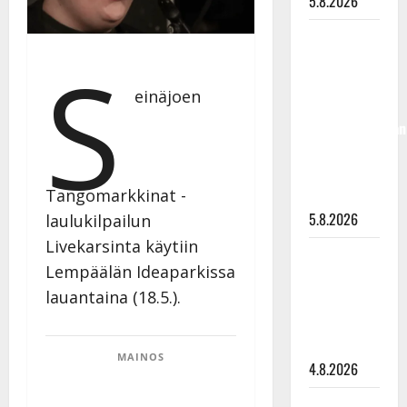
5.8.2026
Jukka
S
Hallikainen,
50,
einäjoen
liikuttuu
lapsenlapsistaan
– uusi laulu
koskettaa
Tangomarkkinat -
syvältä
5.8.2026
laulukilpailun
Livekarsinta käytiin
Saija
Lempäälän Ideaparkissa
Tuupanen ei
lauantaina (18.5.).
toivu –
lääkäri:
”Vaakatasoon”
MAINOS
4.8.2026
Ilari