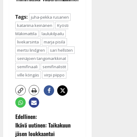
Tags:
juha-pekka rusanen
katariina keinänen
Kyösti
Mäkimattila
laulukilpailu
livekarsinta
marja pisilä
mertsi lindgren
sari hellsten
seinäjoen tangomarkkinat
semifinaali
semifinalistit
ville köngäs
virpi piippo
P
Edellinen:
Ikävä uutinen: Taikakuun
o
jäsen loukkaantui