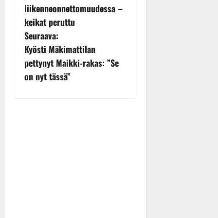
s
liikenneonnettomuudessa –
keikat peruttu
t
Seuraava:
n
Kyösti Mäkimattilan
pettynyt Maikki-rakas: ”Se
a
on nyt tässä”
v
i
g
a
t
i
o