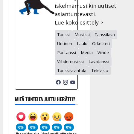
iskelmämusiikin uutiset
asiantuntevasti.
Lue koko esittely
Tanssi
Musiikki
Tanssilava
Uutinen
Laulu
Orkesteri
Paritanssi
Media
Viihde
Viihdemusiikki
Lavatanssi
Tanssiravintola
Televisio
MITÄ TUNTEITA JUTTU HERÄTTI?
0%
0%
0%
0%
0%
Ihana
Hauska
Vau
Surullinen
Vihainen