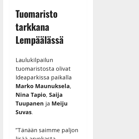
Tuomaristo
tarkkana
Lempäälässä
Laulukilpailun
tuomaristosta olivat
Ideaparkissa paikalla
Marko Maunuksela
,
Nina Tapio
,
Saija
Tuupanen
ja
Meiju
Suvas
.
”Tänään saimme paljon
lisää arvokasta