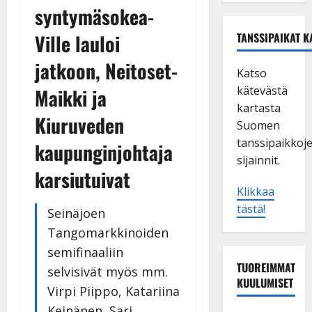
syntymäsokea-
Ville lauloi
TANSSIPAIKAT K
jatkoon, Neitoset-
Katso
kätevästä
Maikki ja
kartasta
Kiuruveden
Suomen
tanssipaikkoj
kaupunginjohtaja
sijainnit.
karsiutuivat
Klikkaa
tästä!
Seinäjoen
Tangomarkkinoiden
semifinaaliin
TUOREIMMAT
selvisivät myös mm.
KUULUMISET
Virpi Piippo, Katariina
Keinänen, Sari