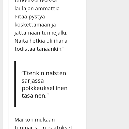
tärkeässä osassa
laulajan ammattia.
Pitää pystyä
koskettamaan ja
jättämään tunnejälki.
Näitä hetkiä oli ihana
todistaa tänäänkin.”
”Etenkin naisten
sarjassa
poikkeuksellinen
tasainen.”
Markon mukaan
tuomariston päätökset