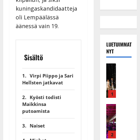
kuningaskandidaatteja
oli Lempäälässä
äänessä vain 19.
LUETUIMMAT
NYT
Sisältö
Musiikkiv
H
Virpi Piippo ja Sari
u
Hellsten jatkavat
i
k
1
Kyösti todisti
e
Maikkinsa
a
Keikat ja 
putoamista
I
t
k
h
Naiset
ä
y
v
v
2