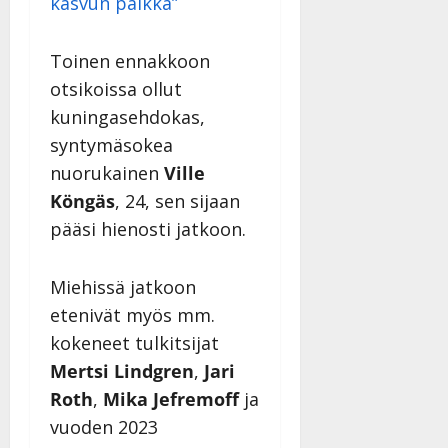
kasvun paikka”
Toinen ennakkoon
otsikoissa ollut
kuningasehdokas,
syntymäsokea
nuorukainen
Ville
Köngäs
, 24, sen sijaan
pääsi hienosti jatkoon.
Miehissä jatkoon
etenivät myös mm.
kokeneet tulkitsijat
Mertsi Lindgren
,
Jari
Roth
,
Mika Jefremoff
ja
vuoden 2023