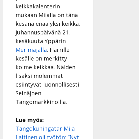
keikkakalenterin
mukaan Miialla on tänä
kesänä enää yksi keikka:
juhannuspäivänä 21.
kesäkuuta Yppärin
Merimajalla
. Harrille
kesälle on merkitty
kolme keikkaa. Näiden
lisäksi molemmat
esiintyvät luonnollisesti
Seinäjoen
Tangomarkkinoilla.
Lue myös:
Tangokuningatar Miia
Laitinen oli työtön: ”Nyt