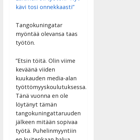
kävi tosi onnekkaasti”
Tangokuningatar
myöntää olevansa taas
työtön.
”Etsin töitä. Olin viime
keväänä viiden
kuukauden media-alan
työttömyyskoulutuksessa.
Tänä vuonna en ole
löytänyt tämän
tangokuningattaruuden
jälkeen mitään sopivaa
työtä. Puhelinmyyntiin
en kuitenkaan halua