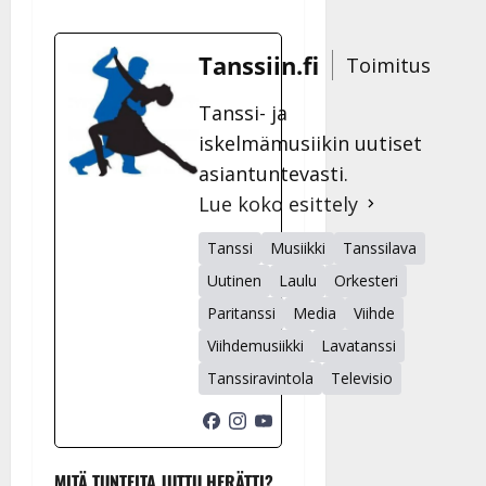
Tanssiin.fi
Toimitus
Tanssi- ja
iskelmämusiikin uutiset
asiantuntevasti.
Lue koko esittely
Tanssi
Musiikki
Tanssilava
Uutinen
Laulu
Orkesteri
Paritanssi
Media
Viihde
Viihdemusiikki
Lavatanssi
Tanssiravintola
Televisio
MITÄ TUNTEITA JUTTU HERÄTTI?