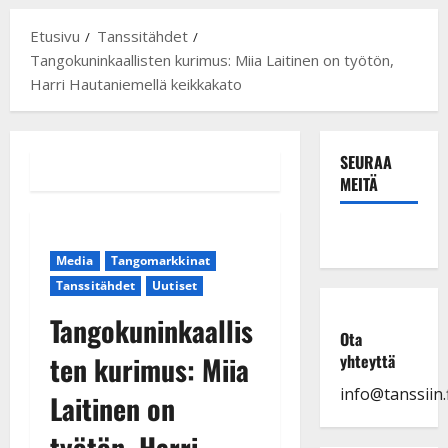
Etusivu
Tanssitähdet
Tangokuninkaallisten kurimus: Miia Laitinen on työtön,
Harri Hautaniemellä keikkakato
SEURAA
MEITÄ
Media
Tangomarkkinat
Tanssitähdet
Uutiset
Tangokuninkaallis
Ota
ten kurimus: Miia
yhteyttä
info@tanssiin.f
Laitinen on
työtön, Harri