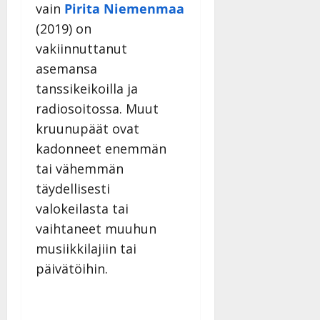
vain
Pirita Niemenmaa
(2019) on
vakiinnuttanut
asemansa
tanssikeikoilla ja
radiosoitossa. Muut
kruunupäät ovat
kadonneet enemmän
tai vähemmän
täydellisesti
valokeilasta tai
vaihtaneet muuhun
musiikkilajiin tai
päivätöihin.