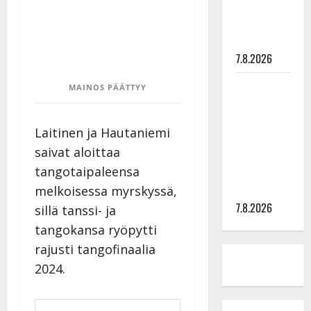
tyttären
syövästä
painaa
7.8.2026
Maikilta
MAINOS PÄÄTTYY
pysäyttävä
ulostulo:
Laitinen ja Hautaniemi
”Elämä toi
saivat aloittaa
eteeni
tangotaipaleensa
sellaisen
yllätyksen…”
melkoisessa myrskyssä,
7.8.2026
sillä tanssi- ja
tangokansa ryöpytti
rajusti tangofinaalia
2024.