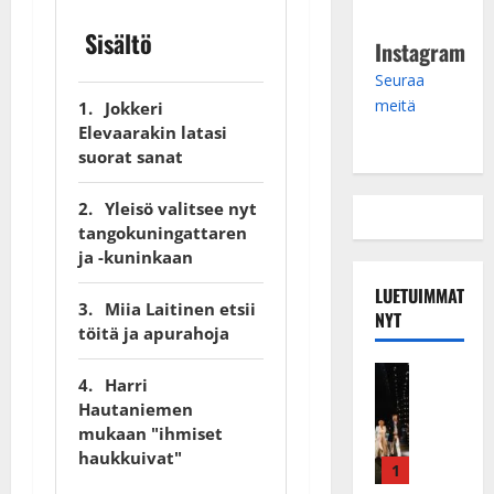
Sisältö
Instagram
Seuraa
meitä
Jokkeri
Elevaarakin latasi
suorat sanat
Yleisö valitsee nyt
tangokuningattaren
ja -kuninkaan
LUETUIMMAT
Miia Laitinen etsii
NYT
töitä ja apurahoja
Musiikkiv
Harri
H
Hautaniemen
u
mukaan "ihmiset
i
haukkuivat"
k
1
e