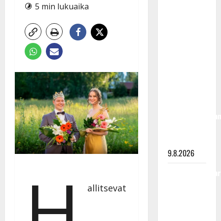
Rahkonen
5 min lukuaika
olisi
täyttänyt
90 vuotta –
Arto
Rahkonen
kävi
haudalla ja
kertoo
iskelmälegenda
viimeisistä
vuosista
9.8.2026
H
Tangokuningatar
Raija
allitsevat
Mäntyniemi:
matka