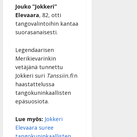
Julkaistu:
Jouko ”Jokkeri”
27.4.2025
Elevaara
, 82, otti
|
tangovalintoihin kantaa
Päivitetty:
suorasanaisesti.
Legendaarisen
Merikievarinkin
vetäjänä tunnettu
Jokkeri suri
Tanssiin.fi
:n
haastattelussa
tangokuninkaallisten
epäsuosiota.
Lue myös:
Jokkeri
Elevaara suree
tangokuninkaallisten