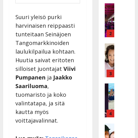
a
Keikat ja 
I
t
Suuri yleisö purki
k
h
harvinaisen reippaasti
ä
y
v
v
tunteitaan Seinäjoen
2
ä
ä
Tangomarkkinoiden
s
Tanssitäh
s
laulukilpailua kohtaan.
H
a
t
e
Huutia saivat eritoten
i
i
i
r
t
silloiset juontajat
Viivi
d
a
3
!
Pumpanen
ja
Jaakko
i
u
T
Saariluoma
,
P
Tanssitäh
s
o
T
a
k
tuomaristo ja koko
m
ä
k
o
m
valintatapa, ja sitä
m
a
h
i
kautta myös
ä
r
4
t
s
I
voittajavalinnat.
i
a
a
l
Haastatte
s
u
a
H
e
e
s
t