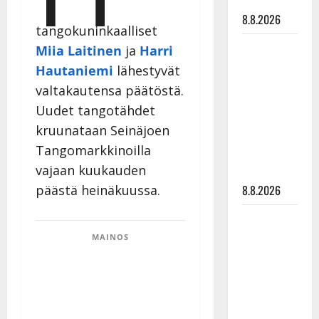
tyssäsi
8.8.2026
tangokuninkaalliset
Matti
Miia Laitinen
ja
Harri
Ruohonen
Hautaniemi
lähestyvät
viettää taas
valtakautensa päätöstä.
synttäreitään
Uudet tangotähdet
täydessä
kruunataan Seinäjoen
hiljaisuudessa
Tangomarkkinoilla
– tämä on
vajaan kuukauden
tilanne nyt
päästä heinäkuussa.
8.8.2026
TTK-tähti
Anna
MAINOS
Hanski
rakastaa
tanssia –
suru