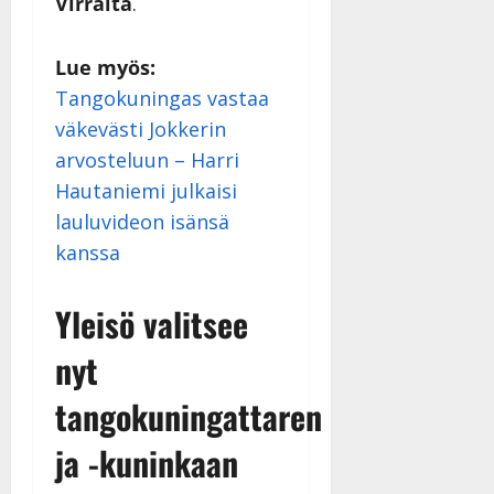
Virralta
.
Lue myös:
Tangokuningas vastaa
väkevästi Jokkerin
arvosteluun – Harri
Hautaniemi julkaisi
lauluvideon isänsä
kanssa
Yleisö valitsee
nyt
tangokuningattaren
ja -kuninkaan