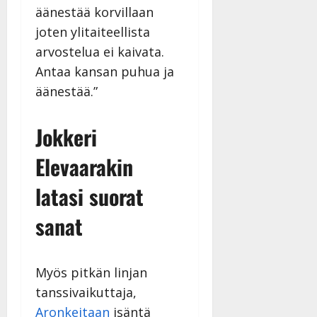
n
|
äänestää korvillaan
–
Päivitetty:
joten ylitaiteellista
D
a
arvostelua ei kaivata.
n
Antaa kansan puhua ja
n
äänestää.”
y
l
l
Jokkeri
e
i
Elevaarakin
s
latasi suorat
o
k
sanat
i
i
t
o
Myös pitkän linjan
s
tanssivaikuttaja,
Tanssiin.fi
Aronkeitaan
isäntä