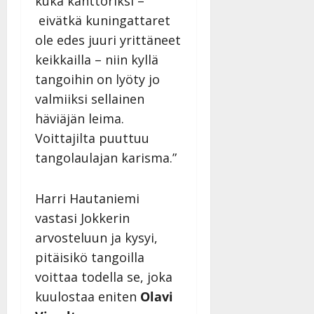
kuka kanttoriksi –
eivätkä kuningattaret
ole edes juuri yrittäneet
keikkailla – niin kyllä
tangoihin on lyöty jo
valmiiksi sellainen
häviäjän leima.
Voittajilta puuttuu
tangolaulajan karisma.”
Harri Hautaniemi
vastasi Jokkerin
arvosteluun ja kysyi,
pitäisikö tangoilla
voittaa todella se, joka
kuulostaa eniten
Olavi