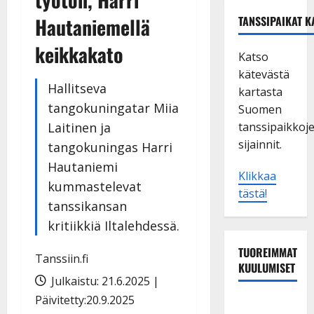
Hautaniemellä
TANSSIPAIKAT K
keikkakato
Katso
kätevästä
Hallitseva
kartasta
tangokuningatar Miia
Suomen
Laitinen ja
tanssipaikkoj
sijainnit.
tangokuningas Harri
Hautaniemi
Klikkaa
kummastelevat
tästä!
tanssikansan
kritiikkiä Iltalehdessä.
TUOREIMMAT
Tanssiin.fi
KUULUMISET
Julkaistu: 21.6.2025 |
Päivitetty:20.9.2025
Esko