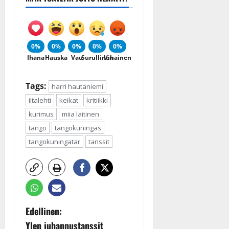
0%
0%
0%
0%
0%
Ihana
Hauska
Vau
Surullinen
Vihainen
Tags:
harri hautaniemi
iltalehti
keikat
kritiikki
kurimus
miia laitinen
tango
tangokuningas
tangokuningatar
tanssit
P
Edellinen:
Ylen juhannustanssit