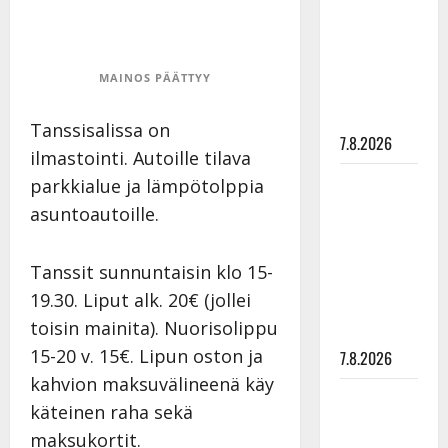
tanssia –
suru
tyttären
MAINOS PÄÄTTYY
syövästä
painaa
Tanssisalissa on
7.8.2026
ilmastointi. Autoille tilava
Maikilta
parkkialue ja lämpötolppia
pysäyttävä
asuntoautoille.
ulostulo:
”Elämä toi
Tanssit sunnuntaisin klo 15-
eteeni
19.30. Liput alk. 20€ (jollei
sellaisen
toisin mainita). Nuorisolippu
yllätyksen…”
15-20 v. 15€. Lipun oston ja
7.8.2026
kahvion maksuvälineenä käy
Tanssii
käteinen raha sekä
tähtien
maksukortit.
kanssa -