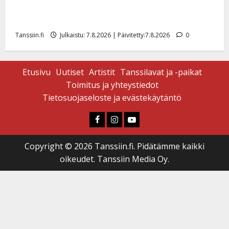
Maikilta pysäyttävä ulostulo: ”Elämä toi eteeni
sellaisen yllätyksen…”
Tanssiin.fi
Julkaistu: 7.8.2026 | Päivitetty:7.8.2026
0
Etusivu
Uutiset
Artistit
Tanssilavat ja -paikat
Toimitus ja yhteystiedot
Tietosuojaseloste ja evästekäytäntö
Faceboook
Instagram
Youtube
Copyright © 2026 Tanssiin.fi. Pidätämme kaikki
oikeudet. Tanssiin Media Oy.