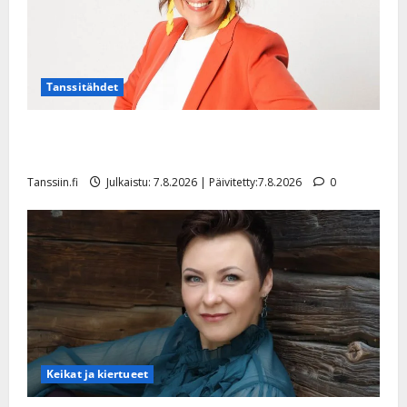
Tanssitähdet
TTK-tähti Anna Hanski rakastaa tanssia – suru
tyttären syövästä painaa
Tanssiin.fi
Julkaistu: 7.8.2026 | Päivitetty:7.8.2026
0
Keikat ja kiertueet