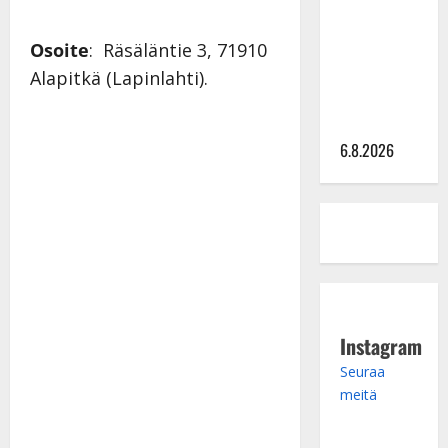
julkkikset
julki: Anna
Osoite
: Räsäläntie 3, 71910
Hanski
Alapitkä (Lapinlahti).
liitää tv-
parketilla
6.8.2026
Instagram
Seuraa
meitä