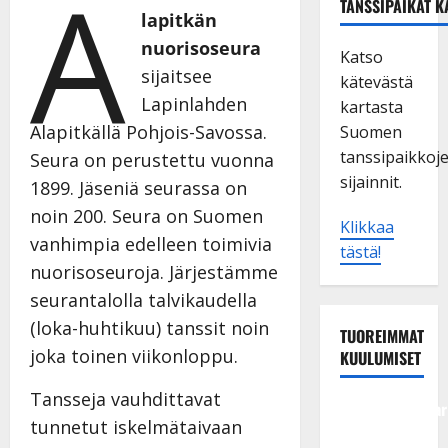
A
TANSSIPAIKAT K
lapitkän
nuorisoseura
Katso
sijaitsee
kätevästä
Lapinlahden
kartasta
Alapitkällä Pohjois-Savossa.
Suomen
tanssipaikkoj
Seura on perustettu vuonna
sijainnit.
1899. Jäseniä seurassa on
noin 200. Seura on Suomen
Klikkaa
vanhimpia edelleen toimivia
tästä!
nuorisoseuroja. Järjestämme
seurantalolla talvikaudella
(loka-huhtikuu) tanssit noin
TUOREIMMAT
joka toinen viikonloppu.
KUULUMISET
Tansseja vauhdittavat
Tangokuningatar
tunnetut iskelmätaivaan
Raija