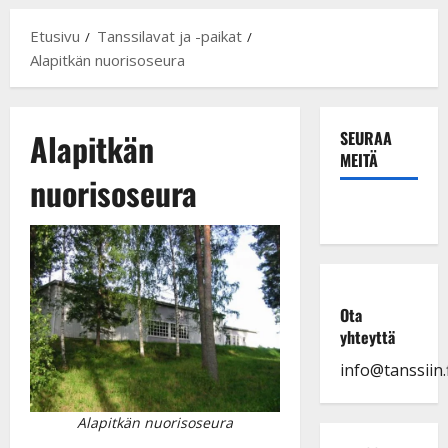
Etusivu
Tanssilavat ja -paikat
Alapitkän nuorisoseura
Alapitkän
SEURAA
MEITÄ
nuorisoseura
Ota
yhteyttä
info@tanssiin.f
Alapitkän nuorisoseura