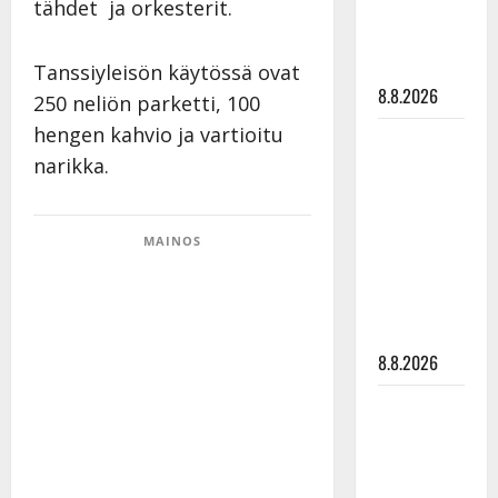
tähdet ja orkesterit.
Mäntyniemi:
matka
tyssäsi
Tanssiyleisön käytössä ovat
8.8.2026
250 neliön parketti, 100
hengen kahvio ja vartioitu
Matti
narikka.
Ruohonen
viettää taas
synttäreitään
MAINOS
täydessä
hiljaisuudessa
– tämä on
tilanne nyt
8.8.2026
TTK-tähti
Anna
Hanski
rakastaa