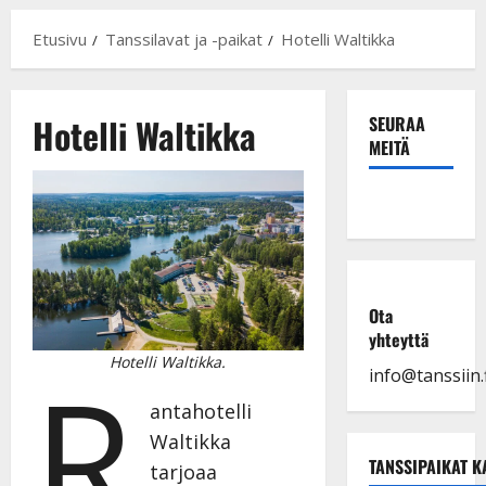
Etusivu
Tanssilavat ja -paikat
Hotelli Waltikka
Hotelli Waltikka
SEURAA
MEITÄ
Ota
yhteyttä
R
Hotelli Waltikka.
info@tanssiin.f
antahotelli
Waltikka
TANSSIPAIKAT K
tarjoaa