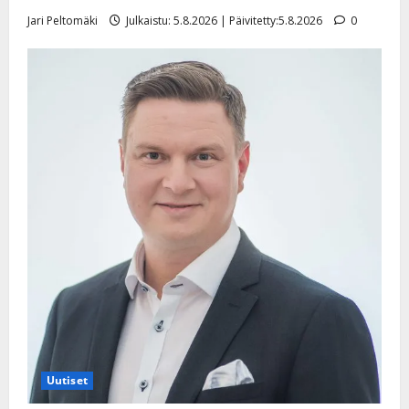
e
i
Jari Peltomäki
Julkaistu: 5.8.2026 | Päivitetty:5.8.2026
0
s
o
k
i
i
t
o
s
Tanssiin.fi
Julkaistu:
27.4.2025
|
Päivitetty:
Uutiset