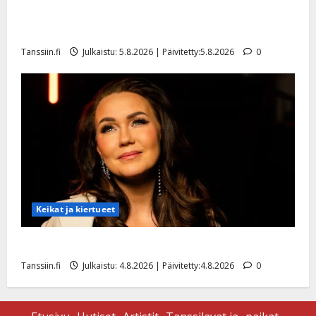
Jukka Hallikainen, 50, liikuttuu lapsenlapsistaan –
uusi laulu koskettaa syvältä
Tanssiin.fi
Julkaistu: 5.8.2026 | Päivitetty:5.8.2026
0
Keikat ja kiertueet
Saija Tuupanen ei toivu – lääkäri: ”Vaakatasoon”
Tanssiin.fi
Julkaistu: 4.8.2026 | Päivitetty:4.8.2026
0