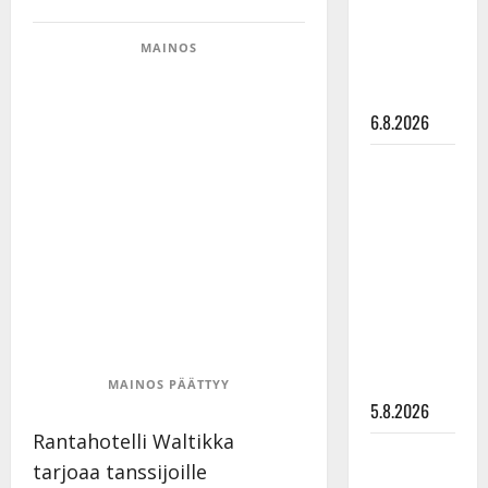
Pirttijoki
näyttää
MAINOS
mallia –
video
6.8.2026
Leif
Lindeman
levytti:
”Kuvaa
osuvasti
uraani
pikkupojasta
näihin
päiviin”
MAINOS PÄÄTTYY
5.8.2026
Rantahotelli Waltikka
Jukka
tarjoaa tanssijoille
Hallikainen,