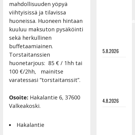
mahdollisuuden yöpyä
50,
viihtyisissä ja tilavissa
liikuttuu
lapsenlapsistaan
huoneissa. Huoneen hintaan
– uusi laulu
kuuluu maksuton pysäköinti
koskettaa
sekä herkullinen
syvältä
buffetaamiainen.
5.8.2026
Torstaitanssien
Saija
huonetarjous: 85 € / 1hh tai
Tuupanen ei
100 €/2hh, mainitse
toivu –
varatessasi ”torstaitanssit”.
lääkäri:
”Vaakatasoon”
Osoite:
Hakalantie 6, 37600
4.8.2026
Valkeakoski.
Ilari
Hämäläisen
Hakalantie
tangomatkan