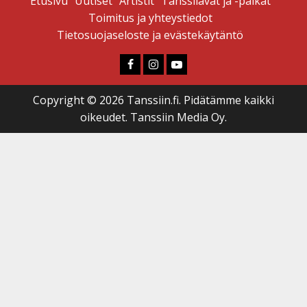
Etusivu
Uutiset
Artistit
Tanssilavat ja -paikat
Toimitus ja yhteystiedot
Tietosuojaseloste ja evästekäytäntö
Faceboook
Instagram
Youtube
Copyright © 2026 Tanssiin.fi. Pidätämme kaikki
oikeudet. Tanssiin Media Oy.