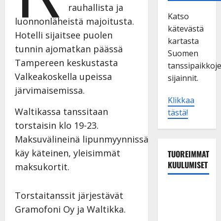
rauhallista ja
Katso
luonnonläheistä majoitusta.
kätevästä
Hotelli sijaitsee puolen
kartasta
tunnin ajomatkan päässä
Suomen
Tampereen keskustasta
tanssipaikkoj
Valkeakoskella upeissa
sijainnit.
järvimaisemissa.
Klikkaa
Waltikassa tanssitaan
tästä!
torstaisin klo 19-23.
Maksuvälineinä lipunmyynnissä
käy käteinen, yleisimmät
TUOREIMMAT
KUULUMISET
maksukortit.
Sopiiko
Torstaitanssit järjestävät
Edith Piaf
Gramofoni Oy ja Waltikka.
tanssilavalle?