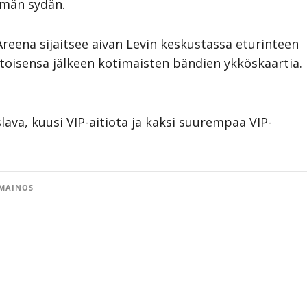
ämän sydän.
 Areena sijaitsee aivan Levin keskustassa eturinteen
i toisensa jälkeen kotimaisten bändien ykköskaartia.
lava, kuusi VIP-aitiota ja kaksi suurempaa VIP-
MAINOS