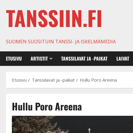
TANSSIIN.FI
SUOMEN SUOSITUIN TANSSI- JA ISKELMÄMEDIA
ETUSIVU
ARTISTIT
TANSSILAVAT JA -PAIKAT
LAIVAT
Etusivu
Tanssilavat ja -paikat
Hullu Poro Areena
Hullu Poro Areena