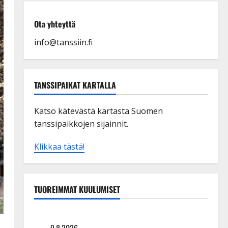
Ota yhteyttä
info@tanssiin.fi
TANSSIPAIKAT KARTALLA
Katso kätevästä kartasta Suomen
tanssipaikkojen sijainnit.
Klikkaa tästä!
TUOREIMMAT KUULUMISET
Tangokuningas Aki Samuli meni naimisiin – hääkuva