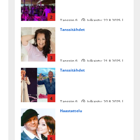
soittaja tuupertui kesken
tanssikeikan Särkässä
2
Tanssiin.fi
Julkaistu: 22.8.2025 |
Päivitetty:22.8.2025
Tanssitähdet
Heidi Pakarisen ja Mika
Pohjosen tytär kilpailee
missikisoissa
3
Tanssiin.fi
Julkaistu: 21.8.2025 |
Päivitetty:22.8.2025
Tanssitähdet
Tämä Ile Vainion runo Katri
Helenasta paisui hitiksi: ”Voi
tule Katri…”
4
Tanssiin.fi
Julkaistu: 20.8.2025 |
Päivitetty:22.8.2025
Haastattelu
Huikea rakkaustarina!
Dimitri Keiski ja Katja
juhlivat pian tinahäitään –
5