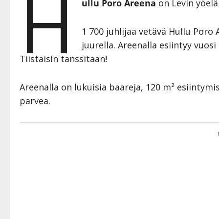
H
ullu Poro Areena
on Levin yöel
1 700 juhlijaa vetävä Hullu Poro
juurella. Areenalla esiintyy vuos
Tiistaisin tanssitaan!
Areenalla on lukuisia baareja, 120 m² esiintymis
parvea.