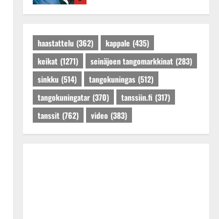
Dannylle iso kiitos
Tanssiin.fi
Julkaistu: 27.4.2025 |
Päivitetty:27.4.2025
haastattelu
(362)
kappale
(435)
keikat
(1271)
seinäjoen tangomarkkinat
(283)
sinkku
(514)
tangokuningas
(512)
tangokuningatar
(370)
tanssiin.fi
(317)
tanssit
(762)
video
(383)