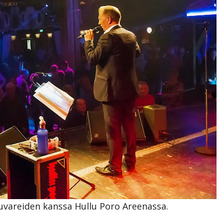
vareiden kanssa Hullu Poro Areenassa.