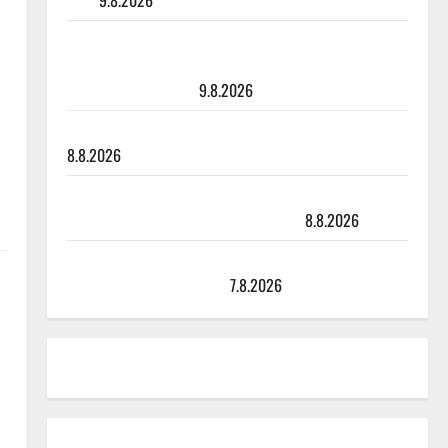
julki
9.8.2026
Esko Rahkonen olisi täyttänyt 90 vuotta – Arto
Rahkonen kävi haudalla ja kertoo iskelmälegendan
viimeisistä vuosista
9.8.2026
Tangokuningatar Raija Mäntyniemi: matka tyssäsi
8.8.2026
Matti Ruohonen viettää taas synttäreitään täydessä
hiljaisuudessa – tämä on tilanne nyt
8.8.2026
TTK-tähti Anna Hanski rakastaa tanssia – suru
tyttären syövästä painaa
7.8.2026