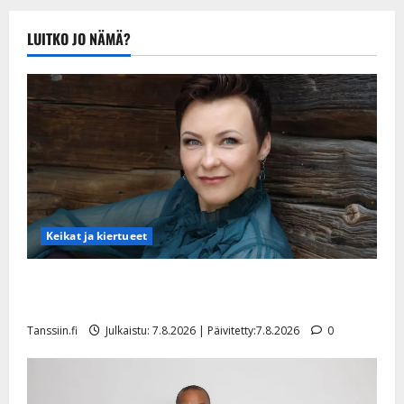
LUITKO JO NÄMÄ?
Keikat ja kiertueet
Maikilta pysäyttävä ulostulo: ”Elämä toi eteeni
sellaisen yllätyksen…”
Tanssiin.fi
Julkaistu: 7.8.2026 | Päivitetty:7.8.2026
0