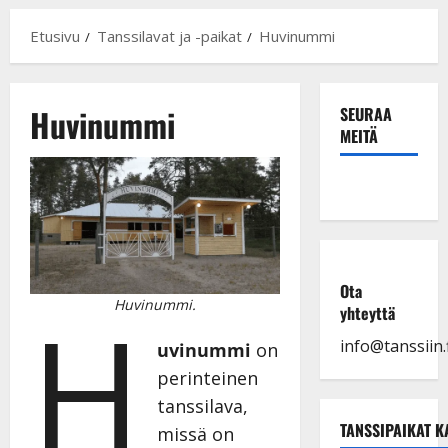
Etusivu
Tanssilavat ja -paikat
Huvinummi
Huvinummi
SEURAA
MEITÄ
Ota
H
Huvinummi.
yhteyttä
info@tanssiin.f
uvinummi
on
perinteinen
tanssilava,
TANSSIPAIKAT K
missä on