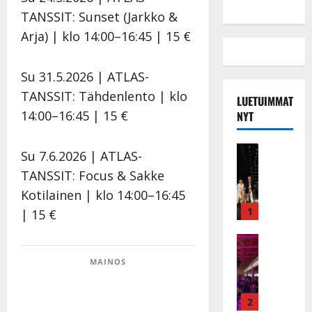
TANSSIT: Sunset (Jarkko &
Arja) | klo 14:00–16:45 | 15 €
Su 31.5.2026 | ATLAS-
TANSSIT: Tähdenlento | klo
LUETUIMMAT
14:00–16:45 | 15 €
NYT
Musiikkiv
Su 7.6.2026 | ATLAS-
H
TANSSIT: Focus & Sakke
u
Kotilainen | klo 14:00–16:45
i
k
1
| 15 €
e
a
Keikat ja 
I
t
MAINOS
k
h
ä
y
v
v
2