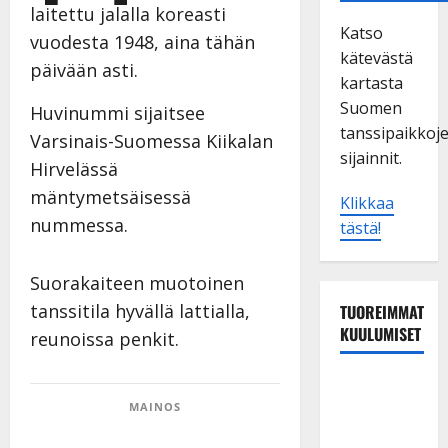
laitettu jalalla koreasti
Katso
vuodesta 1948, aina tähän
kätevästä
päivään asti.
kartasta
Suomen
Huvinummi sijaitsee
tanssipaikkoj
Varsinais-Suomessa Kiikalan
sijainnit.
Hirvelässä
mäntymetsäisessä
Klikkaa
nummessa.
tästä!
Suorakaiteen muotoinen
tanssitila hyvällä lattialla,
TUOREIMMAT
KUULUMISET
reunoissa penkit.
Maikilta
pysäyttävä
MAINOS
ulostulo: