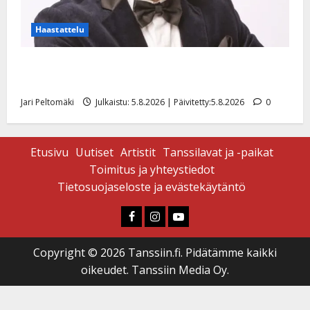
Haastattelu
Leif Lindeman levytti: ”Kuvaa osuvasti uraani
pikkupojasta näihin päiviin”
Jari Peltomäki
Julkaistu: 5.8.2026 | Päivitetty:5.8.2026
0
Etusivu
Uutiset
Artistit
Tanssilavat ja -paikat
Toimitus ja yhteystiedot
Tietosuojaseloste ja evästekäytäntö
Faceboook
Instagram
Youtube
Copyright © 2026 Tanssiin.fi. Pidätämme kaikki
oikeudet. Tanssiin Media Oy.