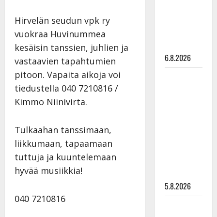
Pirttijoki
Hirvelän seudun vpk ry
näyttää
mallia –
vuokraa Huvinummea
video
kesäisin tanssien, juhlien ja
6.8.2026
vastaavien tapahtumien
pitoon. Vapaita aikoja voi
Leif
tiedustella 040 7210816 /
Lindeman
levytti:
Kimmo Niinivirta.
”Kuvaa
osuvasti
Tulkaahan tanssimaan,
uraani
liikkumaan, tapaamaan
pikkupojasta
tuttuja ja kuuntelemaan
näihin
hyvää musiikkia!
päiviin”
5.8.2026
040 7210816
Jukka