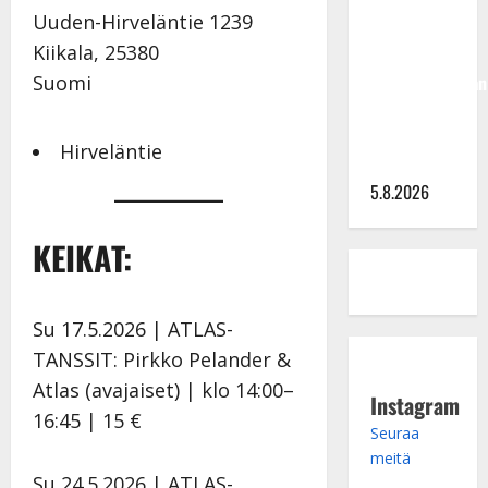
Hallikainen,
Uuden-Hirveläntie 1239
50,
Kiikala
,
25380
liikuttuu
Suomi
lapsenlapsistaan
– uusi laulu
koskettaa
Hirveläntie
syvältä
5.8.2026
KEIKAT:
Su 17.5.2026 | ATLAS-
TANSSIT: Pirkko Pelander &
Atlas (avajaiset) | klo 14:00–
Instagram
16:45 | 15 €
Seuraa
meitä
Su 24.5.2026 | ATLAS-