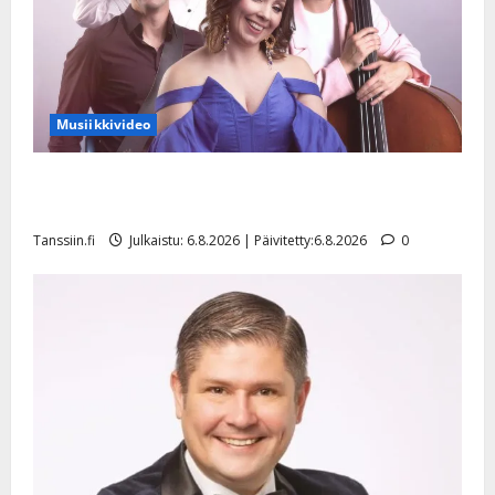
Musiikkivideo
Sopiiko Edith Piaf tanssilavalle? Pirttijoki näyttää
mallia – video
Tanssiin.fi
Julkaistu: 6.8.2026 | Päivitetty:6.8.2026
0