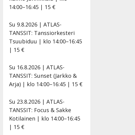
v
Julkaistu:
p
Päivitetty:
K
14:00–16:45 | 15 €
22.8.2025
i
i
a
|
d
a
t
Päivitetty:
e
Su 9.8.2026 | ATLAS-
n
r
o
t
TANSSIT: Tanssiorkesteri
i
k
i
…
Tsuubiduu | klo 14:00–16:45
o
n
”
o
| 15 €
a
s
Tanssiin.fi
h
t
ä
Su 16.8.2026 | ATLAS-
Julkaistu:
e
i
20.8.2025
TANSSIT: Sunset (Jarkko &
Tanssiin.fi
t
|
Arja) | klo 14:00–16:45 | 15 €
Päivitetty:
ä
Julkaistu:
ä
17.8.2025
n
|
Su 23.8.2026 | ATLAS-
–
Päivitetty:
TANSSIT: Focus & Sakke
D
Kotilainen | klo 14:00–16:45
a
n
| 15 €
n