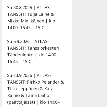
y
Su 30.8.2026 | ATLAS-
l
l
TANSSIT: Tuija Laine &
e
Mikko Mielikäinen | klo
i
14:00–16:45 | 15 €
s
o
k
Su 6.9.2026 | ATLAS-
i
TANSSIT: Tanssiorkesteri
i
Tähdenlento | klo 14:00–
t
o
16:45 | 15 €
s
Tanssiin.fi
Su 13.9.2026 | ATLAS-
TANSSIT: Pirkko Pelander &
Julkaistu:
27.4.2025
Tiitu Leppänen & Kata
|
Rainio & Taina Laiho
Päivitetty:
(päättäjäiset) | klo 14:00–