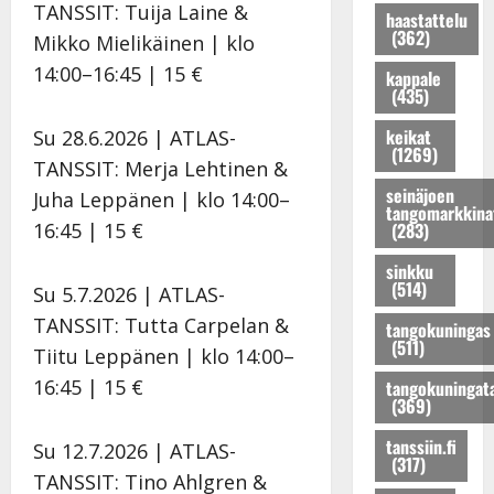
TANSSIT: Tuija Laine &
a
n
a
haastattelu
a
t
(362)
k
r
Mikko Mielikäinen | klo
P
j
r
k
u
o
a
i
14:00–16:45 | 15 €
kappale
a
n
h
t
(435)
H
u
o
j
u
e
s
keikat
Su 28.6.2026 | ATLAS-
K
o
u
l
(1269)
t
a
s
p
TANSSIT: Merja Lehtinen &
e
a
t
e
e
n
seinäjoen
Juha Leppänen | klo 14:00–
r
r
tangomarkkina
n
r
a
16:45 | 15 €
(283)
i
i
t
t
n
n
H
y
u
l
sinkku
a
e
t
i
(514)
a
Su 5.7.2026 | ATLAS-
!
l
ä
k
v
TANSSIT: Tutta Carpelan &
tangokuningas
D
e
r
e
a
(511)
i
Tiitu Leppänen | klo 14:00–
n
k
s
l
m
a
i
k
16:45 | 15 €
t
tangokuningat
i
s
(369)
l
e
a
t
t
p
n
v
tanssiin.fi
Su 12.7.2026 | ATLAS-
r
a
a
t
i
(317)
i
p
i
TANSSIT: Tino Ahlgren &
a
i