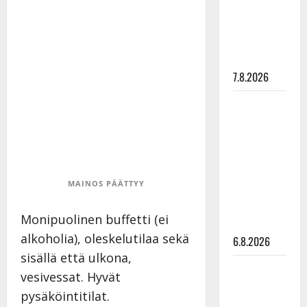
”Elämä toi
eteeni
sellaisen
yllätyksen…”
7.8.2026
Tanssii
tähtien
kanssa -
julkkikset
julki: Anna
MAINOS PÄÄTTYY
Hanski
liitää tv-
Monipuolinen buffetti (ei
parketilla
alkoholia), oleskelutilaa sekä
6.8.2026
sisällä että ulkona,
Sopiiko
vesivessat. Hyvät
Edith Piaf
pysäköintitilat.
tanssilavalle?