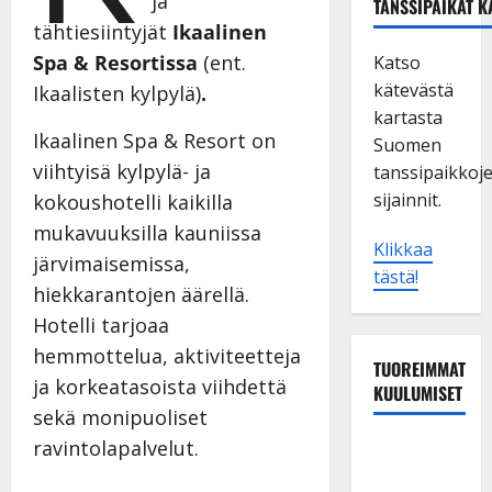
ja
TANSSIPAIKAT K
tähtiesiintyjät
Ikaalinen
Spa & Resortissa
(ent.
Katso
kätevästä
Ikaalisten kylpylä)
.
kartasta
Ikaalinen Spa & Resort on
Suomen
viihtyisä kylpylä- ja
tanssipaikkoj
sijainnit.
kokoushotelli kaikilla
mukavuuksilla kauniissa
Klikkaa
järvimaisemissa,
tästä!
hiekkarantojen äärellä.
Hotelli tarjoaa
hemmottelua, aktiviteetteja
TUOREIMMAT
ja korkeatasoista viihdettä
KUULUMISET
sekä monipuoliset
ravintolapalvelut.
Leif
Lindeman