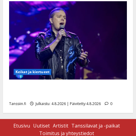
Keikat ja kiertueet
Ilari Hämäläisen tangomatkan hinta: 10 000 eurolla
keikkoja sivu suun
Tanssiin.fi
Julkaistu: 4.8.2026 | Päivitetty:4.8.2026
0
Etusivu
Uutiset
Artistit
Tanssilavat ja -paikat
Toimitus ja yhteystiedot