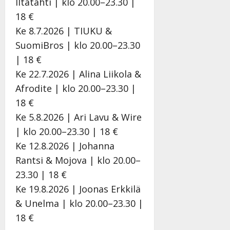
i
i
Iltatahti | klo 20.00–23.30 |
s
d
18 €
o
e
Ke 8.7.2026 | TIUKU &
k
o
SuomiBros | klo 20.00–23.30
i
k
i
o
| 18 €
t
o
Ke 22.7.2026 | Alina Liikola &
o
s
Afrodite | klo 20.00–23.30 |
s
t
e
18 €
Tanssiin.fi
Ke 5.8.2026 | Ari Lavu & Wire
Tanssiin.fi
Julkaistu:
| klo 20.00–23.30 | 18 €
27.4.2025
Julkaistu:
Ke 12.8.2026 | Johanna
|
17.8.2025
Päivitetty:27.4.2025
|
Rantsi & Mojova | klo 20.00–
Päivitetty:19.8.2025
23.30 | 18 €
Ke 19.8.2026 | Joonas Erkkilä
& Unelma | klo 20.00–23.30 |
18 €