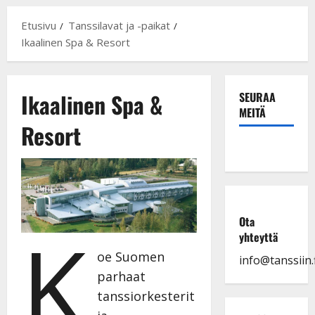
Etusivu
Tanssilavat ja -paikat
Ikaalinen Spa & Resort
Ikaalinen Spa &
SEURAA
MEITÄ
Resort
Ota
K
yhteyttä
oe Suomen
info@tanssiin.f
parhaat
tanssiorkesterit