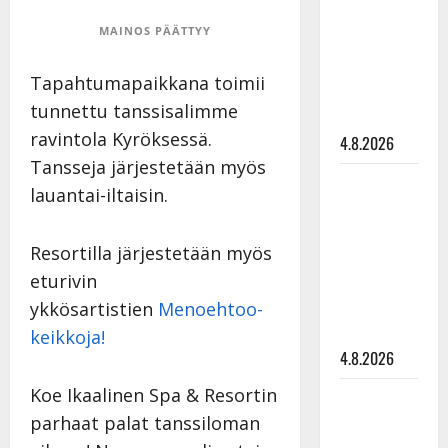
Saija
MAINOS PÄÄTTYY
Tuupanen ei
toivu –
Tapahtumapaikkana toimii
lääkäri:
tunnettu tanssisalimme
”Vaakatasoon”
ravintola Kyröksessä.
4.8.2026
Tansseja järjestetään myös
Ilari
lauantai-iltaisin.
Hämäläisen
tangomatkan
Resortilla järjestetään myös
hinta: 10
eturivin
000 eurolla
keikkoja
ykkösartistien
Menoehtoo-
sivu suun
keikkoja!
4.8.2026
Koe Ikaalinen Spa & Resortin
Teemu
Roivainen
parhaat palat tanssiloman
kieroilee