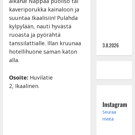
aikana! Nappaa puoliso tai
tv:n
kaveriporukka kainaloon ja
Petollisissa
suuntaa Ikaalisiin! Pulahda
– pelkää
kylpylään, nauti hyvästä
putoavansa
ruoasta ja pyörähtä
ensimmäisenä
tanssilattialle. Illan kruunaa
3.8.2026
hotellihuone saman katon
alla.
Osoite:
Huvilatie
2, Ikaalinen.
Instagram
Seuraa
meitä