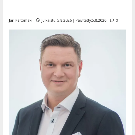
Leif Lindeman levytti: ”Kuvaa osuvasti uraani
pikkupojasta näihin päiviin”
Jari Peltomäki
Julkaistu: 5.8.2026 | Päivitetty:5.8.2026
0