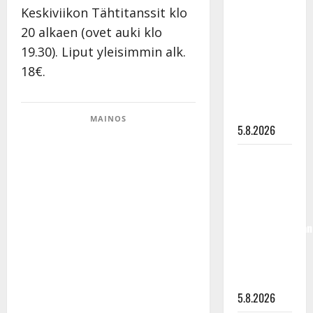
levytti:
Keskiviikon Tähtitanssit klo
”Kuvaa
20 alkaen (ovet auki klo
osuvasti
19.30). Liput yleisimmin alk.
uraani
18€.
pikkupojasta
näihin
päiviin”
MAINOS
5.8.2026
Jukka
Hallikainen,
50,
liikuttuu
lapsenlapsistaan
– uusi laulu
koskettaa
syvältä
5.8.2026