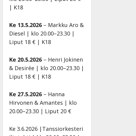
l
t
e
k
s
l
| K18
e
i
i
a
s
e
K
n
s
n
a
K
a
a
e
S
a
Ke 13.5.2026
– Markku Aro &
Tanssiin.fi
t
h
n
ä
t
Diesel | klo 20.00–23.30 |
r
ä
k
r
r
Julkaistu:
Liput 18 € | K18
i
i
e
k
i
21.8.2025
|
…
t
r
ä
…
Päivitetty:22.
”
ä
r
s
”
Ke 20.5.2026
– Henri Jokinen
ä
a
s
Tanssiin.fi
Tanssi
& Desirée | klo 20.00–23.30 |
n
n
ä
–
–
Liput 18 € | K18
Julkaistu:
Julkai
Tanssiin.fi
D
k
20.8.2025
20.8.
|
|
a
u
Julkaistu:
Ke 27.5.2026
– Hanna
Päivitetty:22.8.2025
Päivi
n
v
22.8.2025
Hirvonen & Amantes | klo
|
n
a
Päivitetty:22.8.2025
y
-
20.00–23.30 | Liput 20 €
l
j
l
a
Ke 3.6.2026 |Tanssiorkesteri
e
v