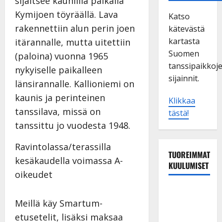
sijaitsee kauniilla paikalla
Kymijoen töyräällä. Lava
Katso
rakennettiin alun perin joen
kätevästä
kartasta
itärannalle, mutta uitettiin
Suomen
(paloina) vuonna 1965
tanssipaikkoj
nykyiselle paikalleen
sijainnit.
länsirannalle. Kallioniemi on
kaunis ja perinteinen
Klikkaa
tanssilava, missä on
tästä!
tanssittu jo vuodesta 1948.
Ravintolassa/terassilla
TUOREIMMAT
kesäkaudella voimassa A-
KUULUMISET
oikeudet
Sopiiko
Meillä käy Smartum-
Edith Piaf
tanssilavalle?
etusetelit, lisäksi maksaa