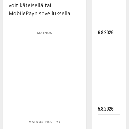
Pirttijoki
voit käteisellä tai
näyttää
MobilePayn sovelluksella.
mallia –
video
6.8.2026
MAINOS
Leif
Lindeman
levytti:
”Kuvaa
osuvasti
uraani
pikkupojasta
näihin
päiviin”
5.8.2026
Jukka
MAINOS PÄÄTTYY
Hallikainen,