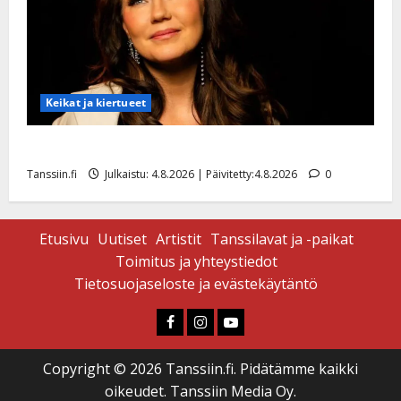
Keikat ja kiertueet
Saija Tuupanen ei toivu – lääkäri: ”Vaakatasoon”
Tanssiin.fi
Julkaistu: 4.8.2026 | Päivitetty:4.8.2026
0
Etusivu
Uutiset
Artistit
Tanssilavat ja -paikat
Toimitus ja yhteystiedot
Tietosuojaseloste ja evästekäytäntö
Faceboook
Instagram
Youtube
Copyright © 2026 Tanssiin.fi. Pidätämme kaikki
oikeudet. Tanssiin Media Oy.