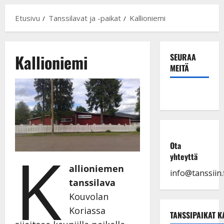
Etusivu
Tanssilavat ja -paikat
Kallioniemi
Kallioniemi
SEURAA
MEITÄ
K
Ota
yhteyttä
allioniemen
info@tanssiin.f
tanssilava
Kouvolan
Koriassa
TANSSIPAIKAT K