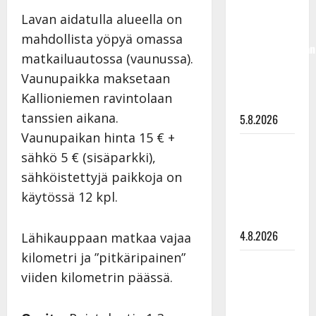
50,
Lavan aidatulla alueella on
liikuttuu
mahdollista yöpyä omassa
lapsenlapsistaan
matkailuautossa (vaunussa).
– uusi laulu
Vaunupaikka maksetaan
koskettaa
Kallioniemen ravintolaan
syvältä
tanssien aikana.
5.8.2026
Vaunupaikan hinta 15 € +
Saija
sähkö 5 € (sisäparkki),
Tuupanen ei
sähköistettyjä paikkoja on
toivu –
käytössä 12 kpl.
lääkäri:
”Vaakatasoon”
4.8.2026
Lähikauppaan matkaa vajaa
kilometri ja ”pitkäripainen”
Ilari
viiden kilometrin päässä.
Hämäläisen
tangomatkan