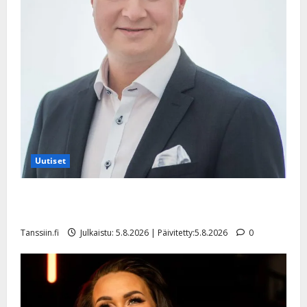
Uutiset
Jukka Hallikainen, 50, liikuttuu lapsenlapsistaan –
uusi laulu koskettaa syvältä
Tanssiin.fi
Julkaistu: 5.8.2026 | Päivitetty:5.8.2026
0