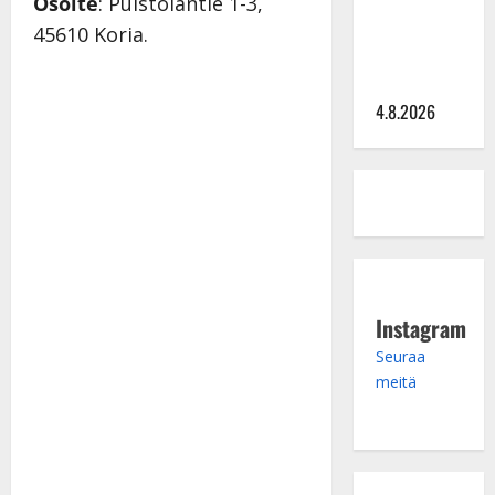
hinta: 10
Osoite
: Puistolantie 1-3,
000 eurolla
45610 Koria.
keikkoja
sivu suun
4.8.2026
Instagram
Seuraa
meitä