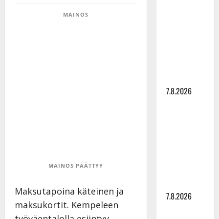
Hanski
MAINOS
rakastaa
tanssia –
suru
tyttären
syövästä
painaa
7.8.2026
Maikilta
pysäyttävä
ulostulo:
”Elämä toi
eteeni
MAINOS PÄÄTTYY
sellaisen
yllätyksen…”
Maksutapoina käteinen ja
7.8.2026
maksukortit. Kempeleen
Tanssii
työväentalolla esiintyy