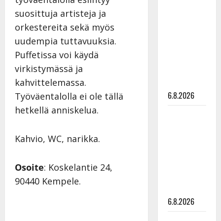
tähtien
suosittuja artisteja ja
kanssa -
orkestereita sekä myös
julkkikset
uudempia tuttavuuksia.
julki: Anna
Puffetissa voi käydä
Hanski
virkistymässä ja
liitää tv-
kahvittelemassa.
parketilla
6.8.2026
Työväentalolla ei ole tällä
hetkellä anniskelua.
Sopiiko
Edith Piaf
Kahvio, WC, narikka.
tanssilavalle?
Pirttijoki
näyttää
Osoite
: Koskelantie 24,
mallia –
90440 Kempele.
video
6.8.2026
Leif