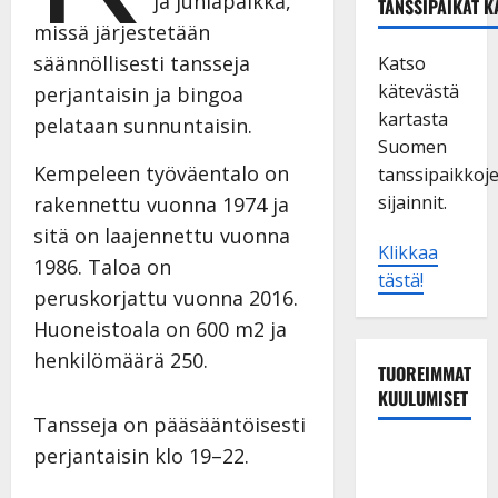
ja juhlapaikka,
TANSSIPAIKAT K
missä järjestetään
säännöllisesti tansseja
Katso
kätevästä
perjantaisin ja bingoa
kartasta
pelataan sunnuntaisin.
Suomen
Kempeleen työväentalo on
tanssipaikkoj
sijainnit.
rakennettu vuonna 1974 ja
sitä on laajennettu vuonna
Klikkaa
1986. Taloa on
tästä!
peruskorjattu vuonna 2016.
Huoneistoala on 600 m2 ja
henkilömäärä 250.
TUOREIMMAT
KUULUMISET
Tansseja on pääsääntöisesti
TTK-tähti
perjantaisin klo 19–22.
Anna