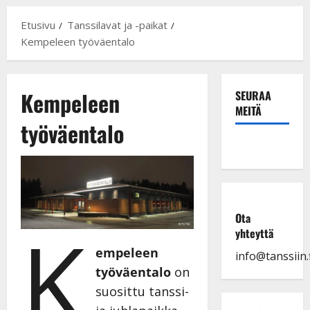
Etusivu
Tanssilavat ja -paikat
Kempeleen työväentalo
Kempeleen
SEURAA
MEITÄ
työväentalo
Ota
K
yhteyttä
empeleen
info@tanssiin.f
työväentalo
on
suosittu tanssi-