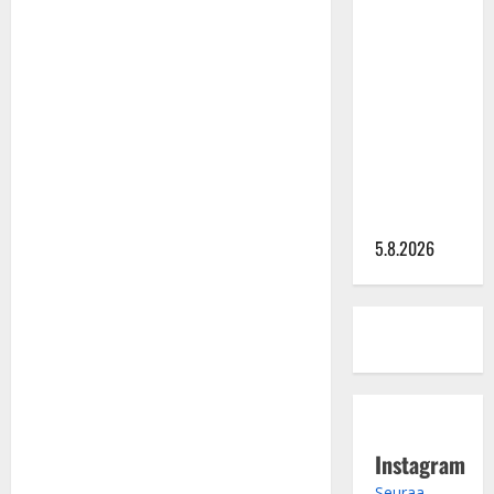
Lindeman
levytti:
”Kuvaa
osuvasti
uraani
pikkupojasta
näihin
päiviin”
5.8.2026
Instagram
Seuraa