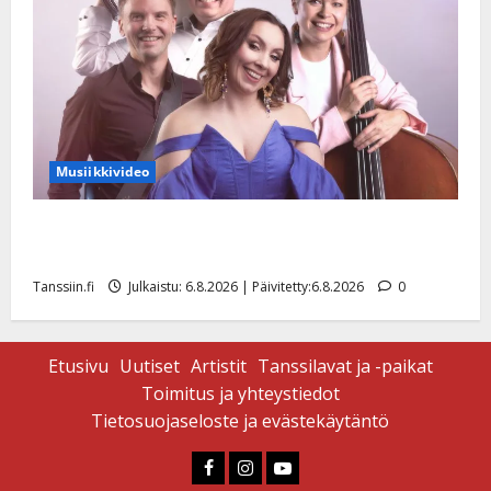
Musiikkivideo
Sopiiko Edith Piaf tanssilavalle? Pirttijoki näyttää
mallia – video
Tanssiin.fi
Julkaistu: 6.8.2026 | Päivitetty:6.8.2026
0
Etusivu
Uutiset
Artistit
Tanssilavat ja -paikat
Toimitus ja yhteystiedot
Tietosuojaseloste ja evästekäytäntö
Faceboook
Instagram
Youtube