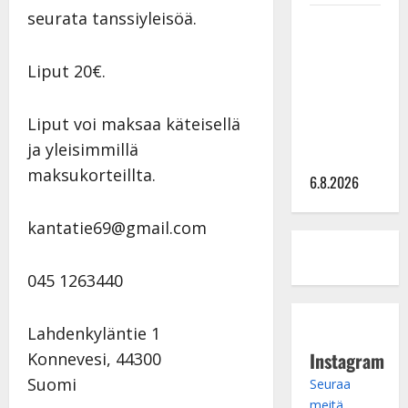
seurata tanssiyleisöä.
Sopiiko
Edith Piaf
tanssilavalle?
Liput 20€.
Pirttijoki
näyttää
Liput voi maksaa käteisellä
mallia –
ja yleisimmillä
video
maksukorteillta.
6.8.2026
kantatie69@gmail.com
045 1263440
Lahdenkyläntie 1
Instagram
Konnevesi
,
44300
Suomi
Seuraa
meitä