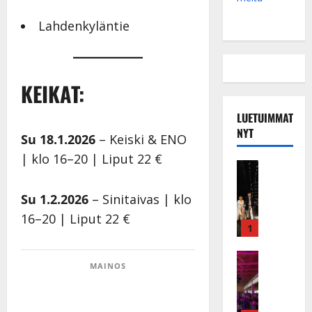
Lahdenkyläntie
KEIKAT:
LUETUIMMAT
NYT
Su 18.1.2026
– Keiski & ENO
| klo 16–20 | Liput 22 €
Musiikkiv
H
u
Su 1.2.2026
– Sinitaivas | klo
i
16–20 | Liput 22 €
k
1
e
a
Keikat ja 
MAINOS
I
t
k
h
ä
y