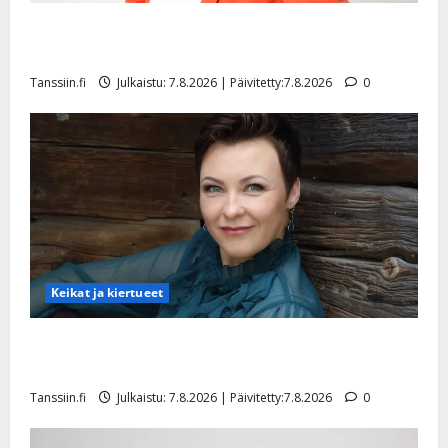
n
TTK-tähti Anna Hanski rakastaa tanssia – suru
y
tyttären syövästä painaa
l
l
Tanssiin.fi
Julkaistu: 7.8.2026 | Päivitetty:7.8.2026
0
e
i
s
o
k
i
i
t
o
Keikat ja kiertueet
s
Tanssiin.fi
Maikilta pysäyttävä ulostulo: ”Elämä toi eteeni
Julkaistu:
sellaisen yllätyksen…”
27.4.2025
Tanssiin.fi
Julkaistu: 7.8.2026 | Päivitetty:7.8.2026
0
|
Päivitetty: