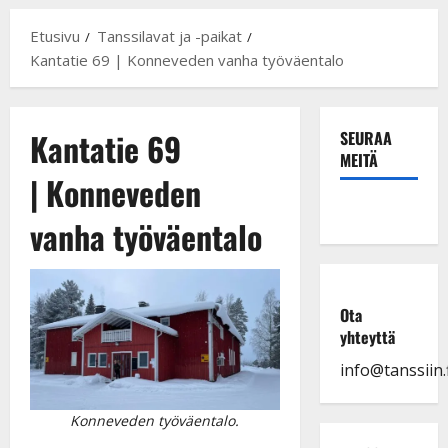
Etusivu
Tanssilavat ja -paikat
Kantatie 69 | Konneveden vanha työväentalo
Kantatie 69
SEURAA
MEITÄ
| Konneveden
vanha työväentalo
Ota
yhteyttä
info@tanssiin.f
Konneveden työväentalo.