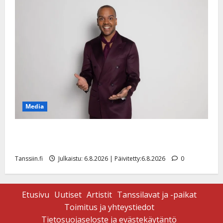
Media
Tanssii tähtien kanssa -julkkikset julki: Anna Hanski
liitää tv-parketilla
Tanssiin.fi
Julkaistu: 6.8.2026 | Päivitetty:6.8.2026
0
Etusivu
Uutiset
Artistit
Tanssilavat ja -paikat
Toimitus ja yhteystiedot
Tietosuojaseloste ja evästekäytäntö