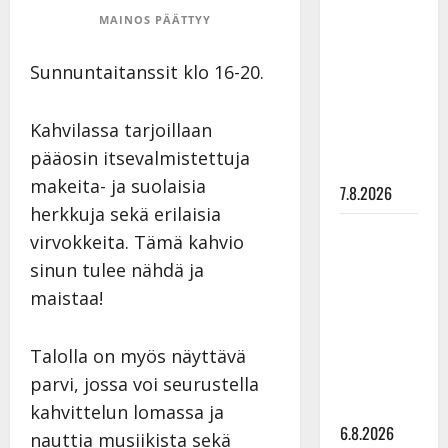
Maikilta
MAINOS PÄÄTTYY
pysäyttävä
ulostulo:
Sunnuntaitanssit klo 16-20.
”Elämä toi
eteeni
Kahvilassa tarjoillaan
sellaisen
pääosin itsevalmistettuja
yllätyksen…”
makeita- ja suolaisia
7.8.2026
herkkuja sekä erilaisia
Tanssii
virvokkeita. Tämä kahvio
tähtien
sinun tulee nähdä ja
kanssa -
maistaa!
julkkikset
julki: Anna
Talolla on myös näyttävä
Hanski
liitää tv-
parvi, jossa voi seurustella
parketilla
kahvittelun lomassa ja
6.8.2026
nauttia musiikista sekä