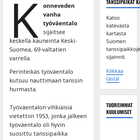
K
TANSSIPAIKAT K
onneveden
vanha
Katso
työväentalo
kätevästä
sijaitsee
kartasta
keskellä kauneinta Keski-
Suomen
Suomea, 69-valtatien
tanssipaikkoj
sijainnit.
varrella.
Klikkaa
Perinteikäs työväentalo
tästä!
kutsuu nauttimaan tanssin
hurmasta.
TUOREIMMAT
Työväentalon vihkiäisiä
KUULUMISET
vietettiin 1953, jonka jälkeen
työväentalo oli hyvin
Matti
suosittu tanssipaikka
Ruohonen