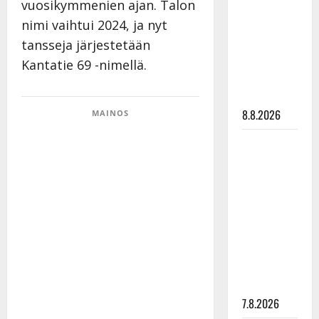
vuosikymmenien ajan. Talon
viettää taas
nimi vaihtui 2024, ja nyt
synttäreitään
täydessä
tansseja järjestetään
hiljaisuudessa
Kantatie 69 -nimellä.
– tämä on
tilanne nyt
8.8.2026
MAINOS
TTK-tähti
Anna
Hanski
rakastaa
tanssia –
suru
tyttären
syövästä
painaa
7.8.2026