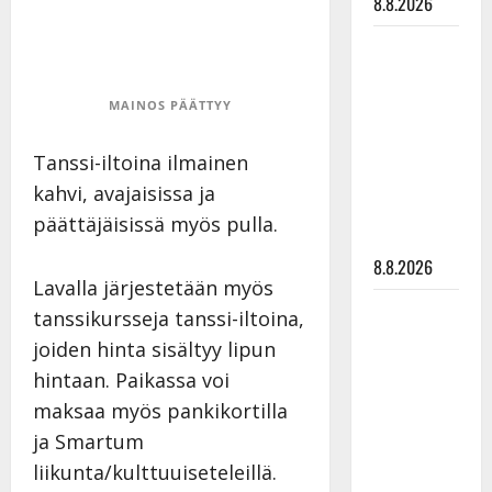
8.8.2026
Matti
Ruohonen
viettää taas
MAINOS PÄÄTTYY
synttäreitään
täydessä
Tanssi-iltoina ilmainen
hiljaisuudessa
kahvi, avajaisissa ja
– tämä on
päättäjäisissä myös pulla.
tilanne nyt
8.8.2026
Lavalla järjestetään myös
TTK-tähti
tanssikursseja tanssi-iltoina,
Anna
joiden hinta sisältyy lipun
Hanski
hintaan. Paikassa voi
rakastaa
maksaa myös pankikortilla
tanssia –
ja Smartum
suru
liikunta/kulttuuiseteleillä.
tyttären