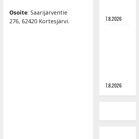
syövästä
painaa
Osoite
: Saarijärventie
7.8.2026
276, 62420 Kortesjärvi.
Maikilta
pysäyttävä
ulostulo:
”Elämä toi
eteeni
sellaisen
yllätyksen…”
7.8.2026