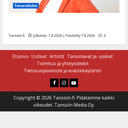
Tanssitähdet
TTK-tähti Anna Hanski rakastaa tanssia – suru
tyttären syövästä painaa
Tanssiin.fi
Julkaistu: 7.8.2026 | Päivitetty:7.8.2026
0
Etusivu
Uutiset
Artistit
Tanssilavat ja -paikat
Toimitus ja yhteystiedot
Tietosuojaseloste ja evästekäytäntö
Faceboook
Instagram
Youtube
Copyright © 2026 Tanssiin.fi. Pidätämme kaikki
oikeudet. Tanssiin Media Oy.