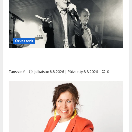
Orkesterit
Matti Ruohonen viettää taas synttäreitään täydessä
hiljaisuudessa – tämä on tilanne nyt
Tanssiin.fi
Julkaistu: 8.8.2026 | Päivitetty:8.8.2026
0