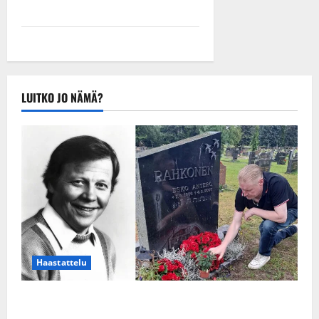
LUITKO JO NÄMÄ?
Haastattelu
Esko Rahkonen olisi täyttänyt 90 vuotta – Arto
Rahkonen kävi haudalla ja kertoo iskelmälegendan