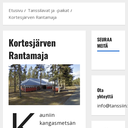
Etusivu
Tanssilavat ja -paikat
Kortesjärven Rantamaja
Kortesjärven
SEURAA
MEITÄ
Rantamaja
Ota
yhteyttä
K
info@tanssiin.f
auniin
kangasmetsän