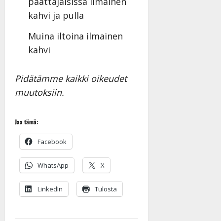
päättäjäisissä ilmainen
Päivitetty:19.8.2025
kahvi ja pulla
Muina iltoina ilmainen
kahvi
Pidätämme kaikki oikeudet
muutoksiin.
Jaa tämä:
Facebook
WhatsApp
X
LinkedIn
Tulosta