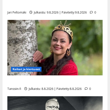
viimeisistä vuosista
Jari Peltomäki
Julkaistu: 9.8.2026 | Päivitetty:9.8.2026
0
Keikat ja kiertueet
Tangokuningatar Raija Mäntyniemi: matka tyssäsi
Tanssiin.fi
Julkaistu: 8.8.2026 | Päivitetty:8.8.2026
0