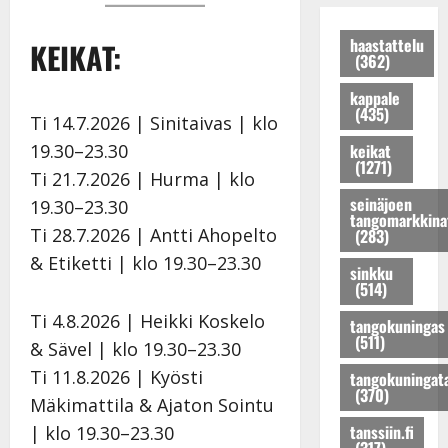
e
r
t
a
a
V
a
h
i
k
haastattelu
KEIKAT:
(362)
a
k
y
r
a
i
k
v
a
r
kappale
n
a
ä
u
i
(435)
Ti 14.7.2026 | Sinitaivas | klo
i
u
s
s
s
o
s
t
k
e
19.30–23.30
keikat
(1271)
n
t
i
o
n
Ti 21.7.2026 | Hurma | klo
r
a
t
h
j
seinäjoen
19.30–23.30
u
r
!
t
a
tangomarkkina
Ti 28.7.2026 | Antti Ahopelto
(283)
n
i
T
a
M
o
n
o
u
i
& Etiketti | klo 19.30–23.30
sinkku
K
a
m
s
k
(514)
a
!
m
:
a
Ti 4.8.2026 | Heikki Koskelo
tangokuningas
t
D
i
s
P
(511)
r
i
s
o
o
& Sävel | klo 19.30–23.30
i
m
a
i
h
Ti 11.8.2026 | Kyösti
tangokuningat
H
i
a
t
j
(370)
Mäkimattila & Ajaton Sointu
e
t
t
t
o
tanssiin.fi
| klo 19.30–23.30
l
r
t
a
s