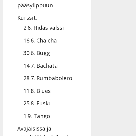
|
pääsylippuun
n
a
Päivitetty:22.
y
-
Kurssit:
l
j
l
a
2.6. Hidas valssi
e
v
i
i
16.6. Cha cha
s
d
o
e
30.6. Bugg
k
o
i
k
14.7. Bachata
i
o
28.7. Rumbabolero
t
o
o
s
11.8. Blues
s
t
e
Tanssiin.fi
25.8. Fusku
Tanssiin.fi
Julkaistu:
1.9. Tango
27.4.2025
Julkaistu:
|
17.8.2025
Avajaisissa ja
Päivitetty:27.4.2025
|