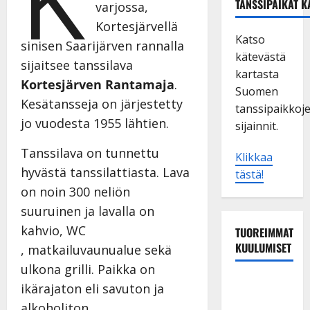
TANSSIPAIKAT K
varjossa,
Kortesjärvellä
Katso
sinisen Saarijärven rannalla
kätevästä
sijaitsee tanssilava
kartasta
Kortesjärven Rantamaja
.
Suomen
Kesätansseja on järjestetty
tanssipaikkoj
jo vuodesta 1955 lähtien.
sijainnit.
Tanssilava on tunnettu
Klikkaa
hyvästä tanssilattiasta. Lava
tästä!
on noin 300 neliön
suuruinen ja lavalla on
kahvio, WC
TUOREIMMAT
KUULUMISET
, matkailuvaunualue sekä
ulkona grilli. Paikka on
Esko
ikärajaton eli savuton ja
Rahkonen
alkoholiton.