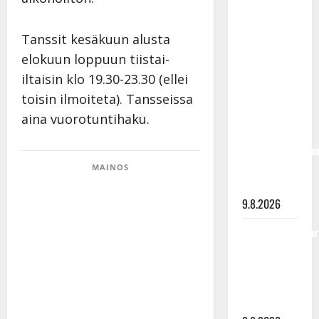
olisi
täyttänyt
Tanssit kesäkuun alusta
90 vuotta –
elokuun loppuun tiistai-
Arto
Rahkonen
iltaisin klo 19.30-23.30 (ellei
kävi
toisin ilmoiteta). Tansseissa
haudalla ja
aina vuorotuntihaku.
kertoo
iskelmälegenda
viimeisistä
MAINOS
vuosista
9.8.2026
Tangokuningatar
Raija
Mäntyniemi:
matka
tyssäsi