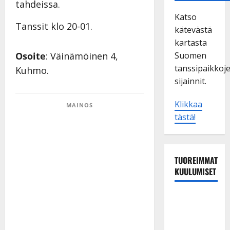
tahdeissa.
Katso
Tanssit klo 20-01.
kätevästä
kartasta
Suomen
Osoite
: Väinämöinen 4,
tanssipaikkoj
Kuhmo.
sijainnit.
Klikkaa
MAINOS
tästä!
TUOREIMMAT
KUULUMISET
Matti
Ruohonen
viettää taas