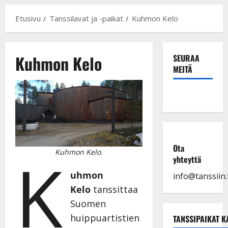
Etusivu
Tanssilavat ja -paikat
Kuhmon Kelo
Kuhmon Kelo
SEURAA
MEITÄ
Ota
K
Kuhmon Kelo.
yhteyttä
uhmon
info@tanssiin.f
Kelo
tanssittaa
Suomen
huippuartistien
TANSSIPAIKAT K