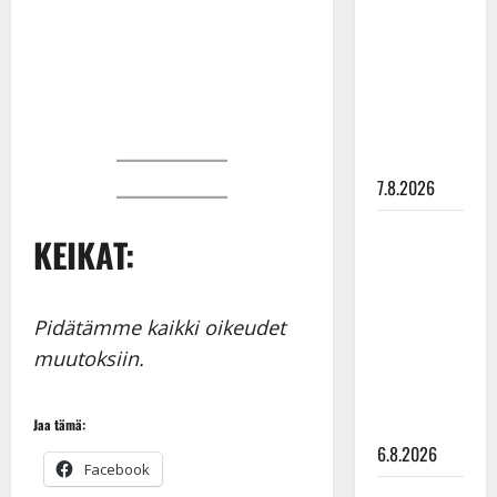
pysäyttävä
ulostulo:
”Elämä toi
eteeni
sellaisen
yllätyksen…”
7.8.2026
Tanssii
KEIKAT:
tähtien
kanssa -
julkkikset
Pidätämme kaikki oikeudet
julki: Anna
muutoksiin.
Hanski
liitää tv-
parketilla
Jaa tämä:
6.8.2026
Facebook