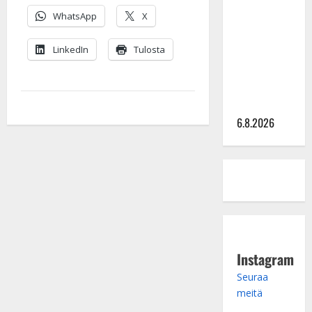
Sopiiko
Edith Piaf
WhatsApp
X
tanssilavalle?
LinkedIn
Tulosta
Pirttijoki
näyttää
mallia –
video
6.8.2026
Instagram
Seuraa
meitä