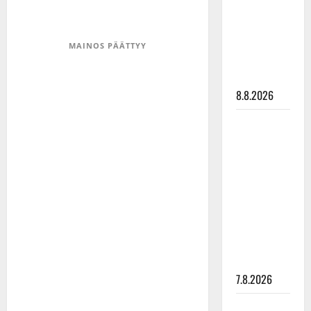
synttäreitään
täydessä
hiljaisuudessa
MAINOS PÄÄTTYY
– tämä on
tilanne nyt
8.8.2026
TTK-tähti
Anna
Hanski
rakastaa
tanssia –
suru
tyttären
syövästä
painaa
7.8.2026
Maikilta