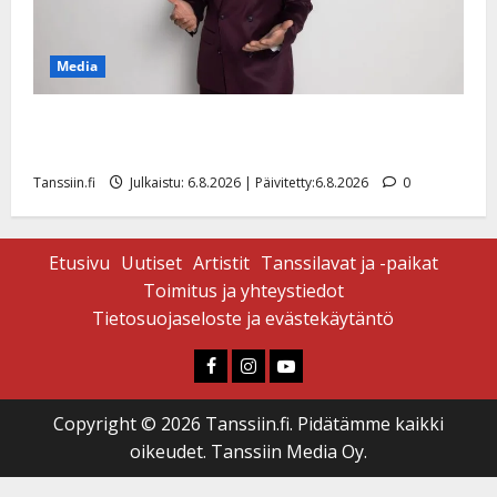
Media
Tanssii tähtien kanssa -julkkikset julki: Anna Hanski
liitää tv-parketilla
Tanssiin.fi
Julkaistu: 6.8.2026 | Päivitetty:6.8.2026
0
Etusivu
Uutiset
Artistit
Tanssilavat ja -paikat
Toimitus ja yhteystiedot
Tietosuojaseloste ja evästekäytäntö
Faceboook
Instagram
Youtube
Copyright © 2026 Tanssiin.fi. Pidätämme kaikki
oikeudet. Tanssiin Media Oy.