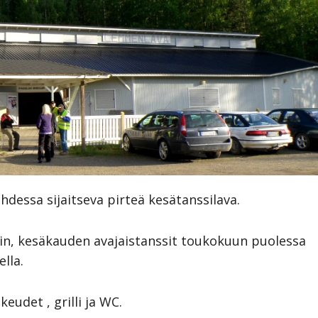
essa sijaitseva pirteä kesätanssilava.
isin, kesäkauden avajaistanssit toukokuun puolessa
lla.
eudet , grilli ja WC.