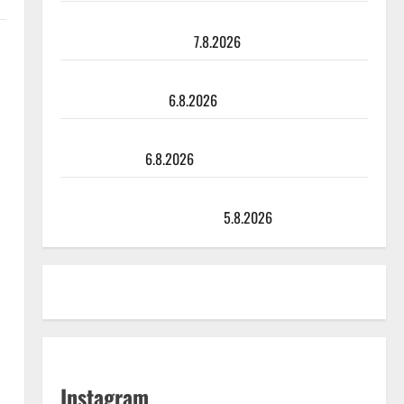
Maikilta pysäyttävä ulostulo: ”Elämä toi eteeni
sellaisen yllätyksen…”
7.8.2026
Tanssii tähtien kanssa -julkkikset julki: Anna Hanski
liitää tv-parketilla
6.8.2026
Sopiiko Edith Piaf tanssilavalle? Pirttijoki näyttää
mallia – video
6.8.2026
Leif Lindeman levytti: ”Kuvaa osuvasti uraani
pikkupojasta näihin päiviin”
5.8.2026
Instagram