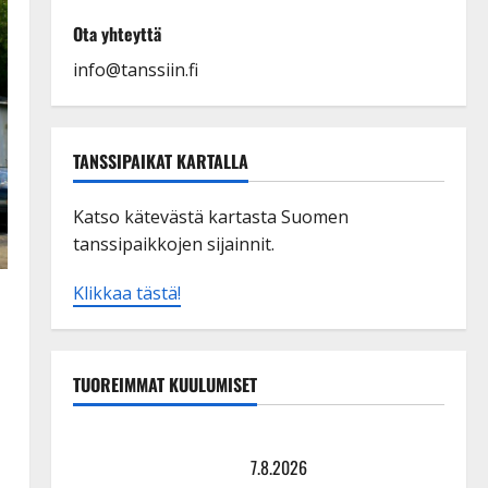
Ota yhteyttä
info@tanssiin.fi
TANSSIPAIKAT KARTALLA
Katso kätevästä kartasta Suomen
tanssipaikkojen sijainnit.
Klikkaa tästä!
TUOREIMMAT KUULUMISET
TTK-tähti Anna Hanski rakastaa tanssia – suru
tyttären syövästä painaa
7.8.2026