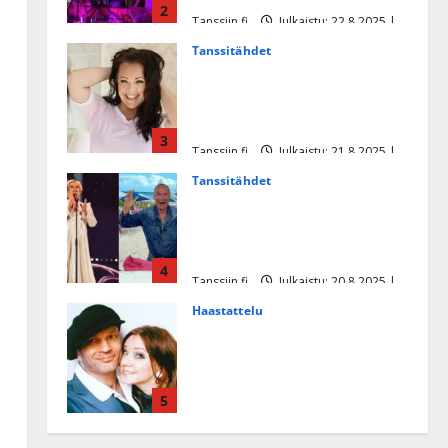
2
Tanssiin.fi
Julkaistu: 22.8.2025 |
Päivitetty:22.8.2025
Tanssitähdet
Heidi Pakarisen ja Mika
Pohjosen tytär kilpailee
missikisoissa
3
Tanssiin.fi
Julkaistu: 21.8.2025 |
Päivitetty:22.8.2025
Tanssitähdet
Tämä Ile Vainion runo Katri
Helenasta paisui hitiksi: ”Voi
tule Katri…”
4
Tanssiin.fi
Julkaistu: 20.8.2025 |
Päivitetty:22.8.2025
Haastattelu
Huikea rakkaustarina!
Dimitri Keiski ja Katja
juhlivat pian tinahäitään –
5
Dannylle iso kiitos
Tanssiin.fi
Julkaistu: 27.4.2025 |