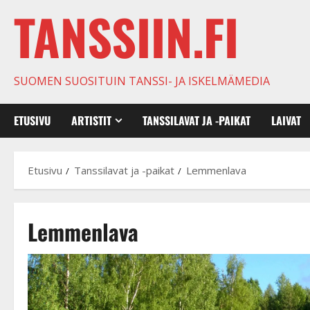
TANSSIIN.FI
SUOMEN SUOSITUIN TANSSI- JA ISKELMÄMEDIA
ETUSIVU
ARTISTIT
TANSSILAVAT JA -PAIKAT
LAIVAT
Etusivu
Tanssilavat ja -paikat
Lemmenlava
Lemmenlava