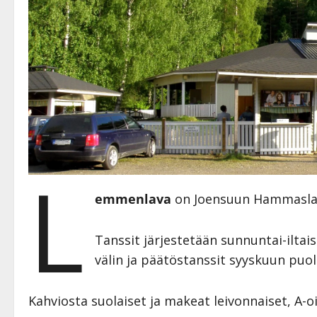
L
emmenlava
on Joensuun Hammaslahd
Tanssit järjestetään sunnuntai-ilta
välin ja päätöstanssit syyskuun puole
Kahviosta suolaiset ja makeat leivonnaiset, A-oik