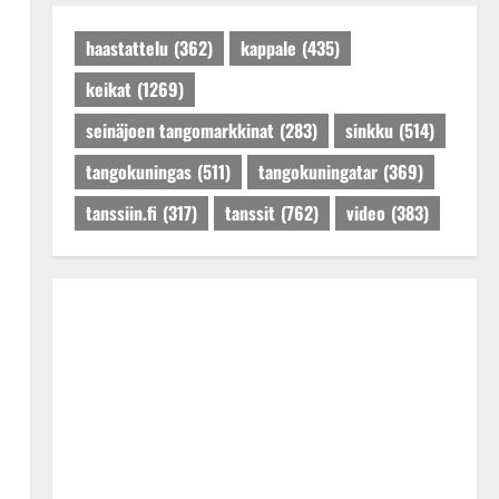
Päivitetty:27.4.2025
haastattelu
(362)
kappale
(435)
keikat
(1269)
seinäjoen tangomarkkinat
(283)
sinkku
(514)
tangokuningas
(511)
tangokuningatar
(369)
tanssiin.fi
(317)
tanssit
(762)
video
(383)