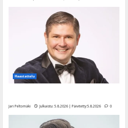
Haastattelu
Leif Lindeman levytti: ”Kuvaa osuvasti uraani
pikkupojasta näihin päiviin”
Jari Peltomäki
Julkaistu: 5.8.2026 | Päivitetty:5.8.2026
0