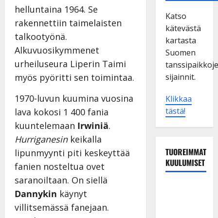
helluntaina 1964. Se
Katso
rakennettiin taimelaisten
kätevästä
talkootyönä.
kartasta
Alkuvuosikymmenet
Suomen
urheiluseura Liperin Taimi
tanssipaikkoj
sijainnit.
myös pyöritti sen toimintaa.
1970-luvun kuumina vuosina
Klikkaa
tästä!
lava kokosi 1 400 fania
kuuntelemaan
Irwiniä
.
Hurriganesin
keikalla
TUOREIMMAT
lipunmyynti piti keskeyttää
KUULUMISET
fanien nosteltua ovet
saranoiltaan. On siellä
Tanssii
Dannykin
käynyt
tähtien
villitsemässä fanejaan.
kanssa -