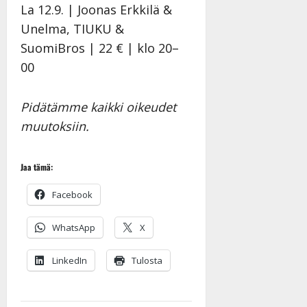
La 12.9. | Joonas Erkkilä &
o
e
Unelma, TIUKU &
k
o
i
k
SuomiBros | 22 € | klo 20–
i
o
00
t
o
o
s
s
t
Pidätämme kaikki oikeudet
e
Tanssiin.fi
muutoksiin.
Tanssiin.fi
Julkaistu:
27.4.2025
Julkaistu:
Jaa tämä:
|
17.8.2025
Päivitetty:27.4.2025
|
Facebook
Päivitetty:19.8.2025
WhatsApp
X
LinkedIn
Tulosta