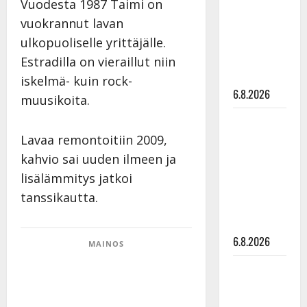
Vuodesta 1987 Taimi on
julkkikset
vuokrannut lavan
julki: Anna
Hanski
ulkopuoliselle yrittäjälle.
liitää tv-
Estradilla on vieraillut niin
parketilla
iskelmä- kuin rock-
6.8.2026
muusikoita.
Sopiiko
Edith Piaf
Lavaa remontoitiin 2009,
tanssilavalle?
kahvio sai uuden ilmeen ja
Pirttijoki
lisälämmitys jatkoi
näyttää
tanssikautta.
mallia –
video
6.8.2026
MAINOS
Leif
Lindeman
levytti: