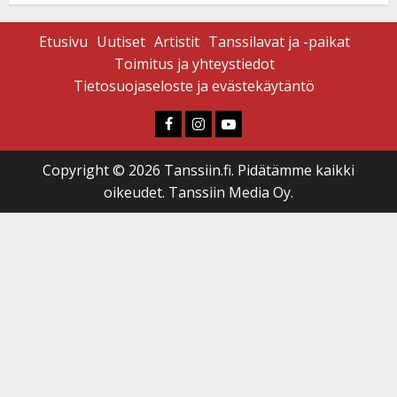
Etusivu
Uutiset
Artistit
Tanssilavat ja -paikat
Toimitus ja yhteystiedot
Tietosuojaseloste ja evästekäytäntö
Faceboook
Instagram
Youtube
Copyright © 2026 Tanssiin.fi. Pidätämme kaikki
oikeudet. Tanssiin Media Oy.