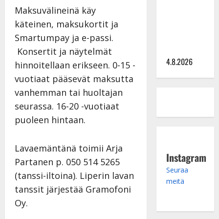
Saija
Maksuvälineinä käy
Tuupanen ei
käteinen, maksukortit ja
toivu –
lääkäri:
Smartumpay ja e-passi.
”Vaakatasoon”
Konsertit ja näytelmät
4.8.2026
hinnoitellaan erikseen. 0-15 -
vuotiaat pääsevät maksutta
vanhemman tai huoltajan
seurassa. 16-20 -vuotiaat
puoleen hintaan.
Lavaemäntänä toimii Arja
Instagram
Partanen p. 050 514 5265
Seuraa
(tanssi-iltoina). Liperin lavan
meitä
tanssit järjestää Gramofoni
Oy.