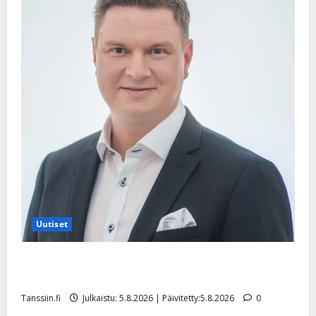
Uutiset
Jukka Hallikainen, 50, liikuttuu lapsenlapsistaan –
uusi laulu koskettaa syvältä
Tanssiin.fi
Julkaistu: 5.8.2026 | Päivitetty:5.8.2026
0