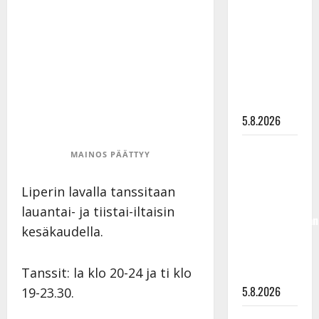
”Kuvaa
osuvasti
uraani
pikkupojasta
näihin
päiviin”
5.8.2026
Jukka
MAINOS PÄÄTTYY
Hallikainen,
50,
Liperin lavalla tanssitaan
liikuttuu
lauantai- ja tiistai-iltaisin
lapsenlapsistaan
kesäkaudella.
– uusi laulu
koskettaa
Tanssit: la klo 20-24 ja ti klo
syvältä
5.8.2026
19-23.30.