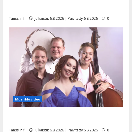
Tanssii tähtien kanssa -julkkikset julki: Anna Hanski
liitää tv-parketilla
Tanssiin.fi
Julkaistu: 6.8.2026 | Päivitetty:6.8.2026
0
Musiikkivideo
Sopiiko Edith Piaf tanssilavalle? Pirttijoki näyttää
mallia – video
Tanssiin.fi
Julkaistu: 6.8.2026 | Päivitetty:6.8.2026
0