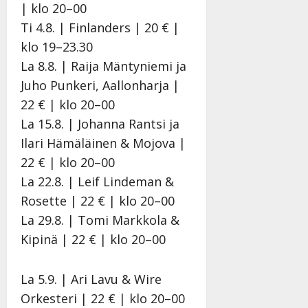
e
i
i
a
s
| klo 20–00
K
n
s
n
a
Ti 4.8. | Finlanders | 20 € |
a
a
e
S
Tanssi
klo 19–23.30
t
h
n
ä
r
ä
k
r
La 8.8. | Raija Mäntyniemi ja
Julkai
i
i
e
k
21.8.
Juho Punkeri, Aallonharja |
|
…
t
r
ä
22 € | klo 20–00
Päivi
”
ä
r
s
La 15.8. | Johanna Rantsi ja
ä
a
s
Tanssiin.fi
n
n
ä
Ilari Hämäläinen & Mojova |
–
–
Julkaistu:
Tanssiin.fi
22 € | klo 20–00
D
k
20.8.2025
La 22.8. | Leif Lindeman &
|
a
u
Julkaistu:
Päivitetty:22.8.2025
Rosette | 22 € | klo 20–00
n
v
22.8.2025
|
n
a
La 29.8. | Tomi Markkola &
Päivitetty:22.
y
-
Kipinä | 22 € | klo 20–00
l
j
l
a
e
v
La 5.9. | Ari Lavu & Wire
i
i
Orkesteri | 22 € | klo 20–00
s
d