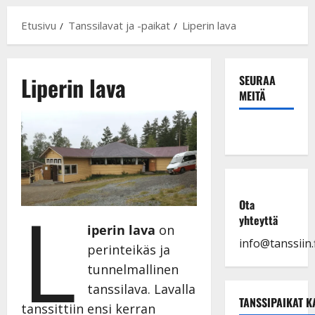
Etusivu
Tanssilavat ja -paikat
Liperin lava
Liperin lava
SEURAA
MEITÄ
L
Ota
yhteyttä
iperin lava
on
info@tanssiin.f
perinteikäs ja
tunnelmallinen
tanssilava. Lavalla
TANSSIPAIKAT K
tanssittiin ensi kerran